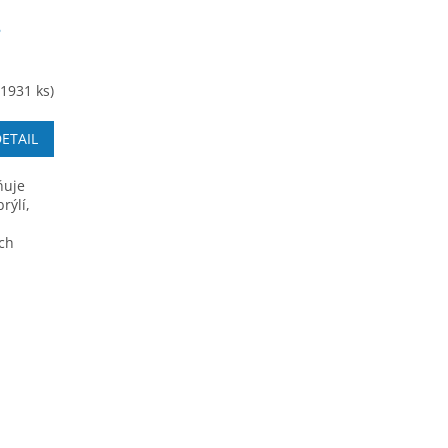
8
(1931 ks)
ETAIL
ňuje
rýlí,
á
ích
ticemi.