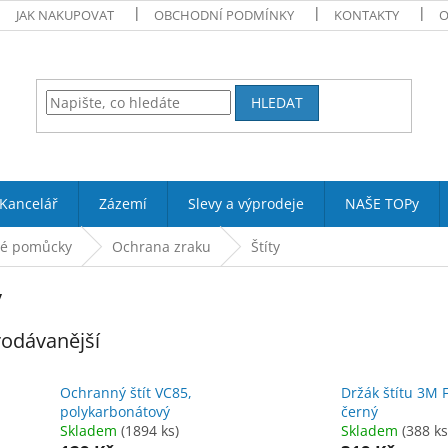
JAK NAKUPOVAT
OBCHODNÍ PODMÍNKY
KONTAKTY
O
HLEDAT
Kancelář
Zázemí
Slevy a výprodeje
NAŠE TOPy
né pomůcky
Ochrana zraku
Štíty
y
odávanější
Ochranný štít VC85,
Držák štítu 3M 
polykarbonátový
černý
Skladem
(1894 ks)
Skladem
(388 ks