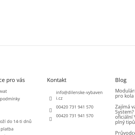
ce pro vás
Kontakt
Blog
Modulárn
ovat
info
@
dilenske-vybaven
pro kola
i.cz
 podmínky
Zajímá v
00420 731 941 570
System? 
00420 731 941 570
oficiáln
oží do 14-ti dnů
plný tip
 platba
Průvodc