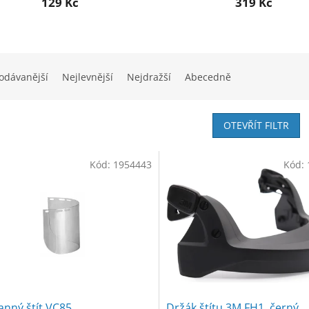
129 Kč
319 Kč
odávanější
Nejlevnější
Nejdražší
Abecedně
OTEVŘÍT FILTR
Kód:
1954443
Kód:
nný štít VC85,
Držák štítu 3M FH1, černý