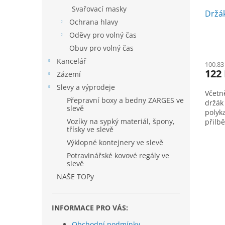
Svařovací masky
Držák
Ochrana hlavy
Oděvy pro volný čas
Obuv pro volný čas
Kancelář
100,83
122
Zázemí
Slevy a výprodeje
Včetn
Přepravní boxy a bedny ZARGES ve
držák
slevě
polyk
Vozíky na sypký materiál, špony,
přilb
třísky ve slevě
použí
chrán
Výklopné kontejnery ve slevě
zahrad
Potravinářské kovové regály ve
slevě
NAŠE TOPy
INFORMACE PRO VÁS:
Obchodní podmínky