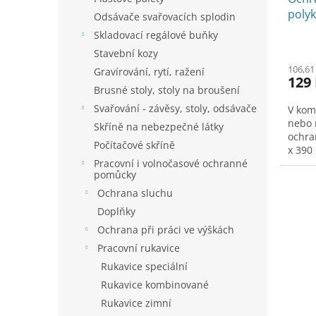
k
poly
t
Odsávače svařovacích splodin
ů
Skladovací regálové buňky
Stavební kozy
106,61
Gravírování, rytí, ražení
129
Brusné stoly, stoly na broušení
Svařování - závěsy, stoly, odsávače
V kom
nebo 
Skříně na nebezpečné látky
ochra
Počítačové skříně
x 390
práce
Pracovní i volnočasové ochranné
pomůcky
Ochrana sluchu
Doplňky
Ochrana při práci ve výškách
Pracovní rukavice
Rukavice speciální
Rukavice kombinované
Rukavice zimní