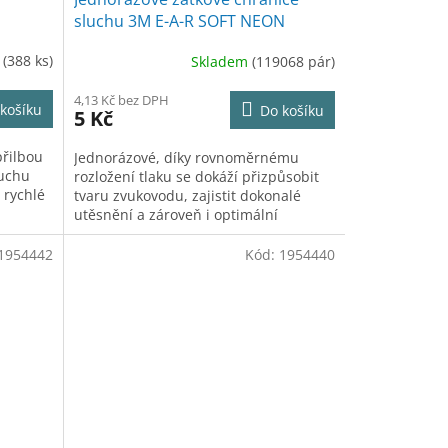
sluchu 3M E-A-R SOFT NEON
m
(388 ks)
Skladem
(119068 pár)
4,13 Kč bez DPH
košíku
Do košíku
5 Kč
přilbou
Jednorázové, díky rovnoměrnému
luchu
rozložení tlaku se dokáží přizpůsobit
 rychlé
tvaru zvukovodu, zajistit dokonalé
utěsnění a zároveň i optimální
pohodlí. Útlum zvuku 36 dB.
1954442
Kód:
1954440