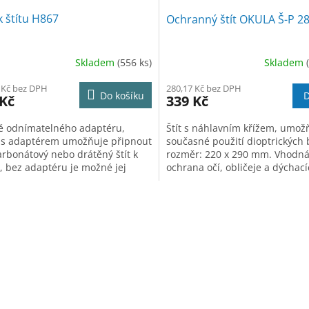
 štítu H867
Ochranný štít OKULA Š-P 2
Skladem
(556 ks)
Skladem
280,17 Kč bez DPH
 Kč bez DPH
D
Do košíku
339 Kč
 Kč
Štít s náhlavním křížem, umož
ě odnímatelného adaptéru,
současné použití dioptrických b
 s adaptérem umožňuje připnout
rozměr: 220 x 290 mm. Vhodn
arbonátový nebo drátěný štít k
ochrana očí, obličeje a dýchac
ě, bez adaptéru je možné jej
orgánů před mechanickými čás
t spolu s přilbou, mušlovými
iči sluchu a štítem. Vhodné pro
O
ní práce, lesnictví.
v
l
á
d
a
c
í
p