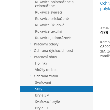
Rukavice polomáčané a
Ochra
celomáčané
poly
Rukavice svářecí
Rukavice celokožené
Rukavice úklidové
395,87
Rukavice textilní
479
Rukavice jednorázové
Kompat
Pracovní oděvy
G3000
Ochrana dýchacích cest
3M, z
zamlž
Pracovní obuv
tlouš
Holínky
proti
Vložky do bot
oblou
Ochrana zraku
Svařování
Štíty
Brýle 3M
Svařovací brýle
Brýle CXS