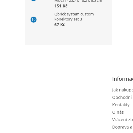
MULTI - 25,7 x 18,2 x 6,5 cm
151 Kč
Qbrick system custom
konektory set 3
67 Kč
Z
á
p
a
t
Informa
í
Jak nakup
Obchodní
Kontakty
O nás
Vrácení zb
Doprava a