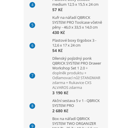
medium 12,5 x 15,5 x 24 cm
57 Kč
Kufr na nářadí QBRICK
SYSTEM PRO Toolcase včetně
pěny - 46,0 x 33,5 x 14,0 cm
430 Kč
Plastové boxy Ergobox 3 -
12,6 x 17 x 24 cm
54 Kč
Dílenský pojízdný ponk
QBRICK SYSTEM PRO Drawer
Workshop Set 1 2.0
+
doplněk produktu +
Odlamovací nůž STANDMAR
zdarma + Rukavice CXS
ALVAROS zdarma
3 190 Kč
Akční sestava 5 v 1 - QBRICK
SYSTEM PRO
2 680 Kč
Box na nářadí QBRICK
SYSTEM TWO ORGANIZER