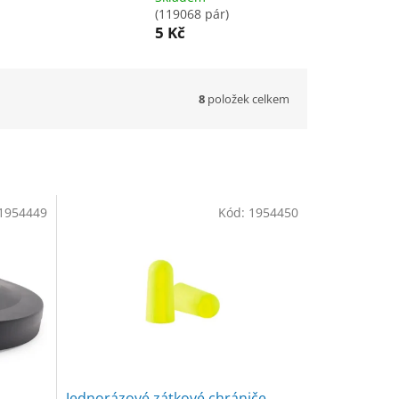
(119068 pár)
5 Kč
8
položek celkem
1954449
Kód:
1954450
Jednorázové zátkové chrániče