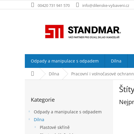
Přejít
00420 731 941 570
info@dilenske-vybaveni.cz
na
obsah
Odpady a manipulace s odpadem
Dílna
Domů
Dílna
Pracovní i volnočasové ochran
P
Štít
o
Přeskočit
s
Kategorie
kategorie
Nejpr
t
r
Odpady a manipulace s odpadem
a
Dílna
n
Plastové skříně
n