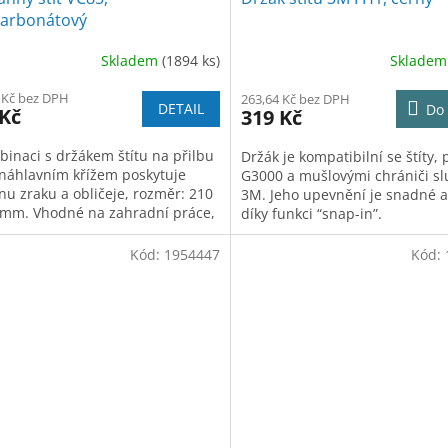
karbonátový
Skladem
(1894 ks)
Sklade
 Kč bez DPH
263,64 Kč bez DPH
DETAIL
Do 
 Kč
319 Kč
binaci s držákem štítu na přilbu
Držák je kompatibilní se štíty, 
náhlavním křížem poskytuje
G3000 a mušlovými chrániči s
nu zraku a obličeje, rozměr: 210
3M. Jeho upevnění je snadné a
 mm. Vhodné na zahradní práce,
díky funkci “snap-in”.
 s kapalinami.
Kód:
1954447
Kód: