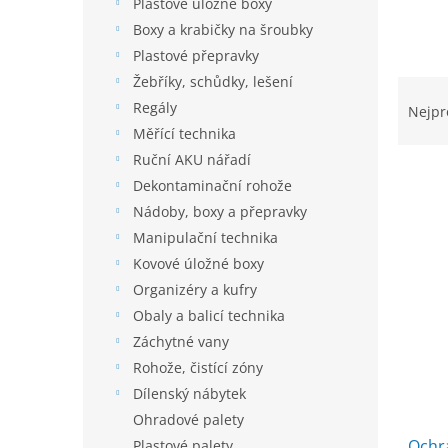
í
Plastové úložné boxy
p
Boxy a krabičky na šroubky
a
Plastové přepravky
n
Žebříky, schůdky, lešení
Ř
e
a
Regály
l
Nejpr
z
Měřící technika
e
Ruční AKU nářadí
n
Dekontaminační rohože
í
Nádoby, boxy a přepravky
p
V
r
Manipulační technika
ý
o
Kovové úložné boxy
p
d
Organizéry a kufry
i
u
s
Obaly a balicí technika
k
p
Záchytné vany
t
r
Rohože, čistící zóny
ů
o
Dílenský nábytek
d
Ohradové palety
u
Ochra
Plastové palety