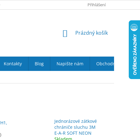
 NÁS
VRÁCENÍ ZBOŽÍ DO 14-TI DNŮ
Přihlášení
DOPRAVA A PLATBA
NÁKUPNÍ
Prázdný košík
KOŠÍK
Kontakty
Blog
Napište nám
Obchodní podmínky
Jednorázové zátkové
FH1,
chrániče sluchu 3M
E-A-R SOFT NEON
)
Skladem