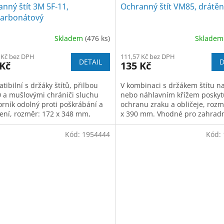
nný štít 3M 5F-11,
Ochranný štít VM85, drátě
karbonátový
Skladem
(476 ks)
Sklade
 Kč bez DPH
111,57 Kč bez DPH
DETAIL
D
 Kč
135 Kč
ibilní s držáky štítů, přilbou
V kombinaci s držákem štítu na
 a mušlovými chrániči sluchu
nebo náhlavním křížem poskyt
orník odolný proti poškrábání a
ochranu zraku a obličeje, rozm
ení, rozměr: 172 x 348 mm,
x 390 mm. Vhodné pro zahrad
ťka: 1,5 mm. Použití: ochrana
práce, lesnictví.
 postřiku kapalinou, elektrickému
Kód:
1954444
Kód:
ku.