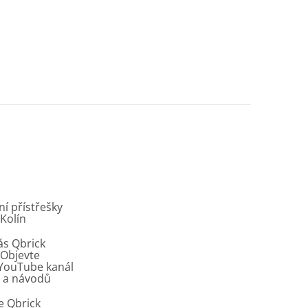
í přístřešky
 Kolín
ás Qbrick
Objevte
í YouTube kanál
ů a návodů
e Qbrick