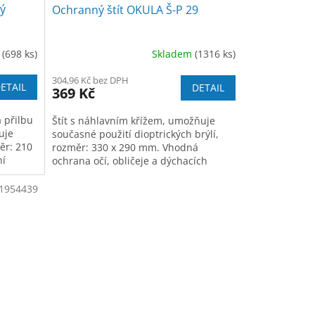
ný
Ochranný štít OKULA Š-P 29
m
(698 ks)
Skladem
(1316 ks)
304,96 Kč bez DPH
ETAIL
DETAIL
369 Kč
 přilbu
Štít s náhlavním křížem, umožňuje
uje
současné použití dioptrických brýlí,
ěr: 210
rozměr: 330 x 290 mm. Vhodná
ní
ochrana očí, obličeje a dýchacích
orgánů před mechanickými částicemi.
1954439