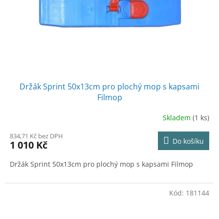
o
d
u
k
t
ů
Držák Sprint 50x13cm pro plochý mop s kapsami
Filmop
Skladem
(1 ks)
834,71 Kč bez DPH
Do košíku
1 010 Kč
Držák Sprint 50x13cm pro plochý mop s kapsami Filmop
Kód:
181144