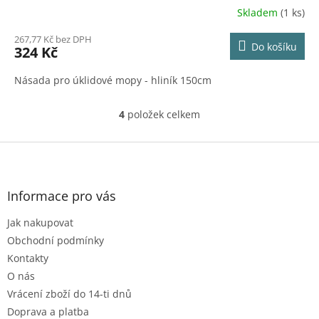
Skladem
(1 ks)
267,77 Kč bez DPH
Do košíku
324 Kč
Násada pro úklidové mopy - hliník 150cm
4
položek celkem
O
v
l
Z
á
á
d
p
a
a
Informace pro vás
c
t
í
Jak nakupovat
í
p
r
Obchodní podmínky
v
Kontakty
k
O nás
y
Vrácení zboží do 14-ti dnů
v
ý
Doprava a platba