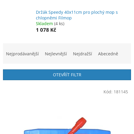
Držák Speedy 40x11cm pro plochý mop s
chlopněmi Filmop
Skladem
(4 ks)
1 078 Kč
Ř
a
Nejprodávanější
Nejlevnější
Nejdražší
Abecedně
z
e
n
OTEVŘÍT FILTR
í
p
V
r
Kód:
181145
ý
o
p
d
i
u
s
k
p
t
r
ů