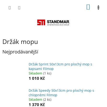
Přejít
NÁKUP
na
obsah
KOŠÍK
Držák mopu
Nejprodávanější
Držák Sprint 50x13cm pro plochý mop s
kapsami Filmop
Skladem
(1 ks)
1 010 Kč
Držák Speedy 50x13cm pro plochý mop s
chlopněmi Filmop
Skladem
(2 ks)
1 370 Kč