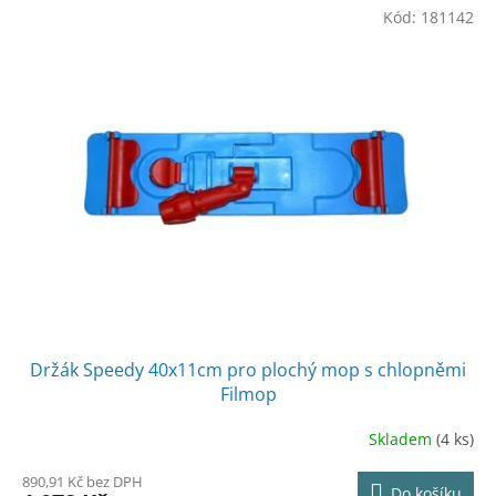
Kód:
181142
Držák Speedy 40x11cm pro plochý mop s chlopněmi
Filmop
Skladem
(4 ks)
890,91 Kč bez DPH
Do košíku