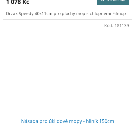
1 078 Kč
Držák Speedy 40x11cm pro plochý mop s chlopněmi Filmop
Kód:
181139
Násada pro úklidové mopy - hliník 150cm