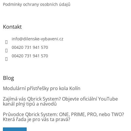
p
Podmínky ochrany osobních údajů
i
s
u
Kontakt
info
@
dilenske-vybaveni.cz
00420 731 941 570
00420 731 941 570
Blog
Modulární přístřešky pro kola Kolín
Zajímá vás Qbrick System? Objevte oficiální YouTube
kanál plný tipů a návodů
Průvodce Qbrick System: ONE, PRIME, PRO, nebo TWO?
Která řada je pro vás ta pravá?