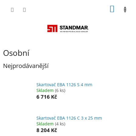
Přejít
NÁKUP
na
obsah
KOŠÍK
Osobní
Nejprodávanější
Skartovač EBA 1126 S 4 mm
Skladem
(6 ks)
6 716 Kč
Skartovač EBA 1126 C 3 x 25 mm
Skladem
(4 ks)
8 204 Kč