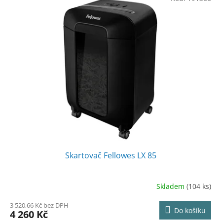
Skartovač Fellowes LX 85
Skladem
(104 ks)
3 520,66 Kč bez DPH
Do košíku
4 260 Kč