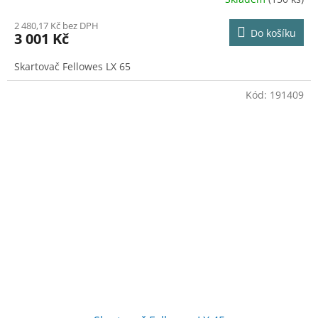
2 480,17 Kč bez DPH
Do košíku
3 001 Kč
Skartovač Fellowes LX 65
Kód:
191409