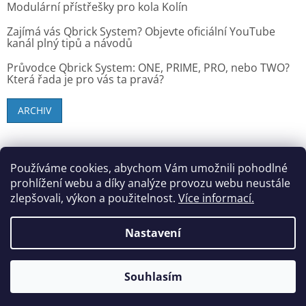
Modulární přístřešky pro kola Kolín
Zajímá vás Qbrick System? Objevte oficiální YouTube
kanál plný tipů a návodů
Průvodce Qbrick System: ONE, PRIME, PRO, nebo TWO?
Která řada je pro vás ta pravá?
ARCHIV
SK zákazníci - dielenske-vybavenie.sk
Používáme cookies, abychom Vám umožnili pohodlné
prohlížení webu a díky analýze provozu webu neustále
zlepšovali, výkon a použitelnost.
Více informací.
Vytvořil Shoptet
Nastavení
Copyright 2026
StandMar (Dílenské vybavení)
. Všechna
Souhlasím
práva vyhrazena.