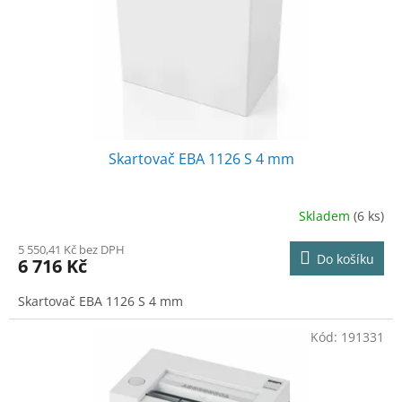
o
d
u
k
t
ů
Skartovač EBA 1126 S 4 mm
Skladem
(6 ks)
5 550,41 Kč bez DPH
Do košíku
6 716 Kč
Skartovač EBA 1126 S 4 mm
Kód:
191331