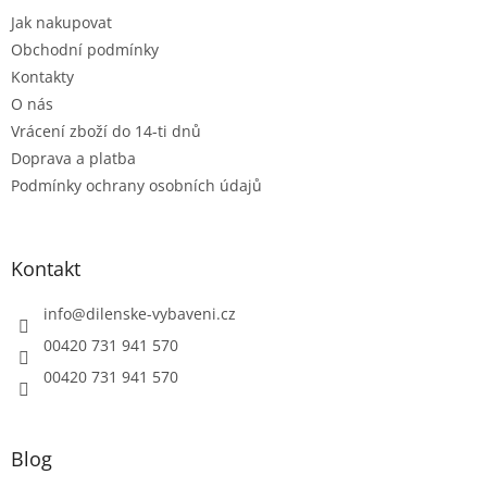
t
v
Jak nakupovat
í
k
Obchodní podmínky
y
v
Kontakty
ý
O nás
p
Vrácení zboží do 14-ti dnů
i
s
Doprava a platba
u
Podmínky ochrany osobních údajů
Kontakt
info
@
dilenske-vybaveni.cz
00420 731 941 570
00420 731 941 570
Blog