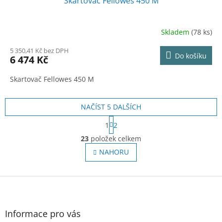
Skartovač Fellowes 450 M
Skladem
(78 ks)
5 350,41 Kč bez DPH
Do košíku
6 474 Kč
Skartovač Fellowes 450 M
NAČÍST 5 DALŠÍCH
S
1
2
t
O
r
23
položek celkem
v
á
l
NAHORU
n
á
k
o
d
v
Z
a
á
c
á
n
í
p
í
p
a
Informace pro vás
r