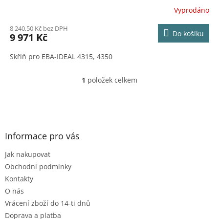
Vyprodáno
8 240,50 Kč bez DPH
Do košíku
9 971 Kč
Skříň pro EBA-IDEAL 4315, 4350
1
položek celkem
O
v
l
Z
á
á
d
p
a
a
Informace pro vás
c
t
í
Jak nakupovat
í
p
r
Obchodní podmínky
v
Kontakty
k
O nás
y
Vrácení zboží do 14-ti dnů
v
ý
Doprava a platba