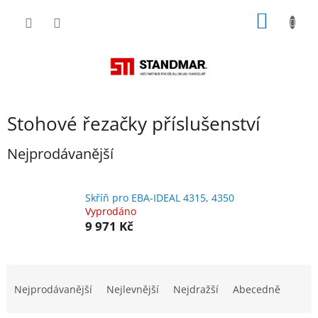
Přejít
NÁKUP
na
obsah
KOŠÍK
Stohové řezačky příslušenství
Nejprodávanější
Skříň pro EBA-IDEAL 4315, 4350
Vyprodáno
9 971 Kč
Ř
a
Nejprodávanější
Nejlevnější
Nejdražší
Abecedně
z