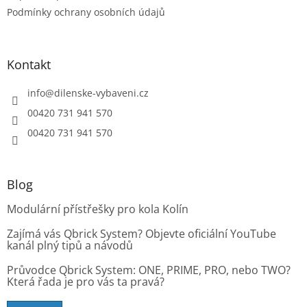
p
Podmínky ochrany osobních údajů
i
s
u
Kontakt
info
@
dilenske-vybaveni.cz
00420 731 941 570
00420 731 941 570
Blog
Modulární přístřešky pro kola Kolín
Zajímá vás Qbrick System? Objevte oficiální YouTube
kanál plný tipů a návodů
Průvodce Qbrick System: ONE, PRIME, PRO, nebo TWO?
Která řada je pro vás ta pravá?