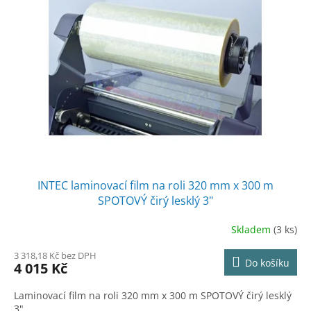
i
u
s
k
p
t
r
ů
o
d
u
k
t
ů
INTEC laminovací film na roli 320 mm x 300 m
SPOTOVÝ čirý lesklý 3"
Skladem
(3 ks)
3 318,18 Kč bez DPH
Do košíku
4 015 Kč
Laminovací film na roli 320 mm x 300 m SPOTOVÝ čirý lesklý
3"