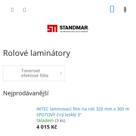
Přejít
NÁKUP
na
obsah
KOŠÍK
Rolové laminátory
Tonerové
efektové fólie
Nejprodávanější
INTEC laminovací film na roli 320 mm x 300 m
SPOTOVÝ čirý lesklý 3"
Skladem
(3 ks)
4 015 Kč