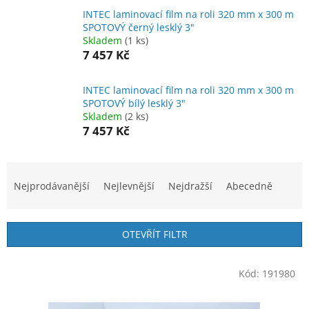
INTEC laminovací film na roli 320 mm x 300 m
SPOTOVÝ černý lesklý 3"
Skladem
(1 ks)
7 457 Kč
INTEC laminovací film na roli 320 mm x 300 m
SPOTOVÝ bílý lesklý 3"
Skladem
(2 ks)
7 457 Kč
Ř
a
Nejprodávanější
Nejlevnější
Nejdražší
Abecedně
z
e
n
OTEVŘÍT FILTR
í
p
V
r
Kód:
191980
ý
o
p
d