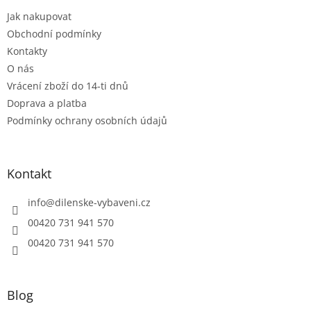
t
í
Jak nakupovat
í
p
r
Obchodní podmínky
v
Kontakty
k
O nás
y
Vrácení zboží do 14-ti dnů
v
ý
Doprava a platba
p
Podmínky ochrany osobních údajů
i
s
u
Kontakt
info
@
dilenske-vybaveni.cz
00420 731 941 570
00420 731 941 570
Blog