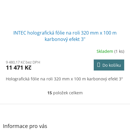
INTEC holografická fólie na roli 320 mm x 100 m
karbonový efekt 3"
Skladem
(1 ks)
9 480,17 Kč bez DPH
Do košíku
11 471 Kč
Holografická fólie na roli 320 mm x 100 m karbonový efekt 3"
15
položek celkem
O
v
l
Z
á
á
d
p
a
a
Informace pro vás
c