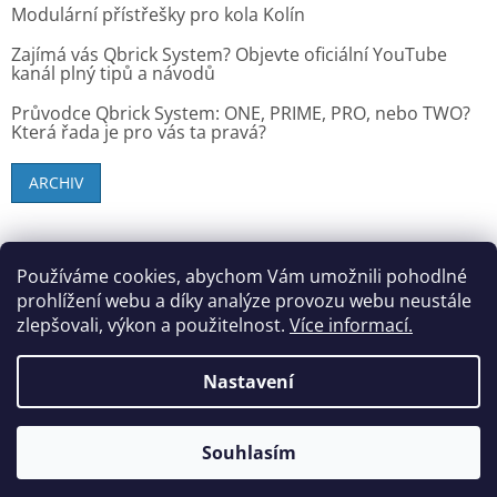
Modulární přístřešky pro kola Kolín
Zajímá vás Qbrick System? Objevte oficiální YouTube
kanál plný tipů a návodů
Průvodce Qbrick System: ONE, PRIME, PRO, nebo TWO?
Která řada je pro vás ta pravá?
ARCHIV
SK zákazníci - dielenske-vybavenie.sk
Používáme cookies, abychom Vám umožnili pohodlné
prohlížení webu a díky analýze provozu webu neustále
zlepšovali, výkon a použitelnost.
Více informací.
Vytvořil Shoptet
Nastavení
Copyright 2026
StandMar (Dílenské vybavení)
. Všechna
Souhlasím
práva vyhrazena.