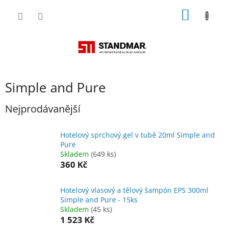
Přejít
NÁKUP
na
obsah
KOŠÍK
Simple and Pure
Nejprodávanější
Hotelový sprchový gel v tubě 20ml Simple and
Pure
Skladem
(649 ks)
360 Kč
Hotelový vlasový a tělový šampón EPS 300ml
Simple and Pure - 15ks
Skladem
(45 ks)
1 523 Kč