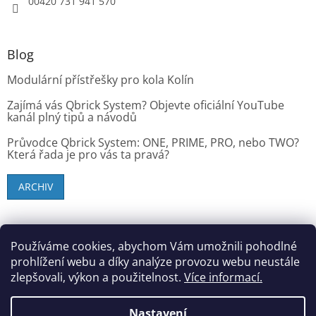
00420 731 941 570
Blog
Modulární přístřešky pro kola Kolín
Zajímá vás Qbrick System? Objevte oficiální YouTube
kanál plný tipů a návodů
Průvodce Qbrick System: ONE, PRIME, PRO, nebo TWO?
Která řada je pro vás ta pravá?
ARCHIV
SK zákazníci - dielenske-vybavenie.sk
Používáme cookies, abychom Vám umožnili pohodlné
prohlížení webu a díky analýze provozu webu neustále
zlepšovali, výkon a použitelnost.
Více informací.
Vytvořil Shoptet
Nastavení