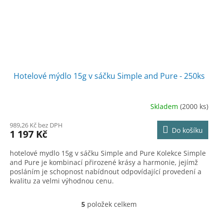
Hotelové mýdlo 15g v sáčku Simple and Pure - 250ks
Skladem
(2000 ks)
989,26 Kč bez DPH
Do košíku
1 197 Kč
hotelové mydlo 15g v sáčku Simple and Pure Kolekce Simple
and Pure je kombinací přirozené krásy a harmonie, jejímž
posláním je schopnost nabídnout odpovídající provedení a
kvalitu za velmi výhodnou cenu.
5
položek celkem
O
v