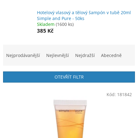
Hotelový vlasový a tělový šampón v tubě 20ml
Simple and Pure - 50ks
Skladem
(1600 ks)
385 Kč
Ř
a
Nejprodávanější
Nejlevnější
Nejdražší
Abecedně
z
e
n
OTEVŘÍT FILTR
í
p
V
r
Kód:
181842
ý
o
p
d
i
u
s
k
p
t
r
ů