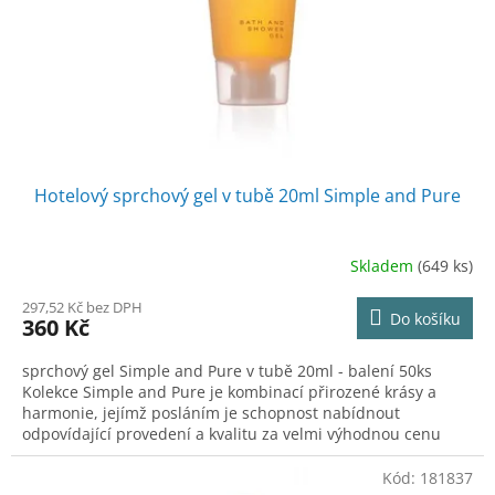
o
d
u
k
t
ů
Hotelový sprchový gel v tubě 20ml Simple and Pure
Skladem
(649 ks)
297,52 Kč bez DPH
Do košíku
360 Kč
sprchový gel Simple and Pure v tubě 20ml - balení 50ks
Kolekce Simple and Pure je kombinací přirozené krásy a
harmonie, jejímž posláním je schopnost nabídnout
odpovídající provedení a kvalitu za velmi výhodnou cenu
Kód:
181837