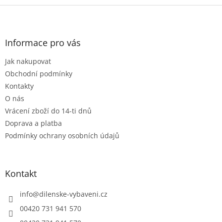
l
Z
á
á
d
p
a
a
Informace pro vás
c
t
í
Jak nakupovat
í
p
r
Obchodní podmínky
v
Kontakty
k
O nás
y
Vrácení zboží do 14-ti dnů
v
ý
Doprava a platba
p
Podmínky ochrany osobních údajů
i
s
u
Kontakt
info
@
dilenske-vybaveni.cz
00420 731 941 570