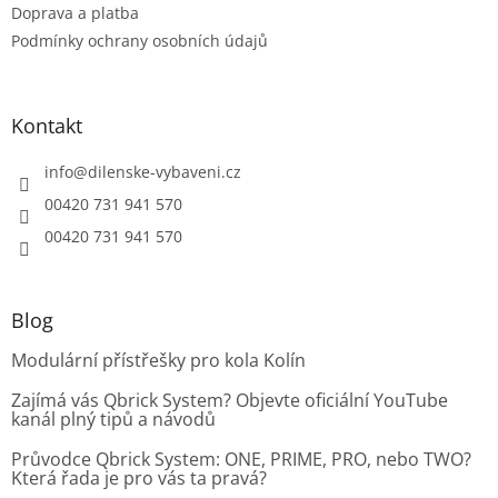
ý
Doprava a platba
p
Podmínky ochrany osobních údajů
i
s
u
Kontakt
info
@
dilenske-vybaveni.cz
00420 731 941 570
00420 731 941 570
Blog
Modulární přístřešky pro kola Kolín
Zajímá vás Qbrick System? Objevte oficiální YouTube
kanál plný tipů a návodů
Průvodce Qbrick System: ONE, PRIME, PRO, nebo TWO?
Která řada je pro vás ta pravá?