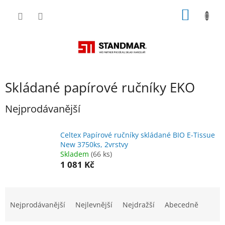
Přejít
NÁKUP
na
obsah
KOŠÍK
Skládané papírové ručníky EKO
Nejprodávanější
Celtex Papírové ručníky skládané BIO E-Tissue
New 3750ks, 2vrstvy
Skladem
(66 ks)
1 081 Kč
Ř
a
Nejprodávanější
Nejlevnější
Nejdražší
Abecedně
z