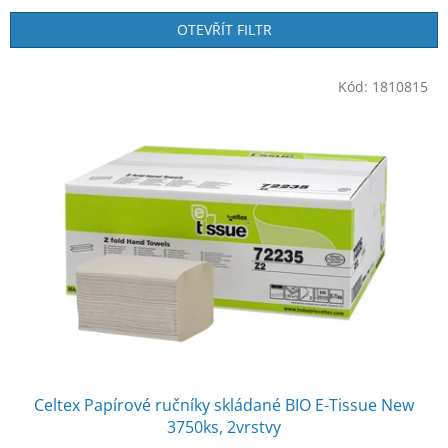
e
n
OTEVŘÍT FILTR
í
p
V
r
Kód:
1810815
ý
o
p
d
i
u
s
k
p
t
r
ů
o
d
u
k
t
ů
Celtex Papírové ručníky skládané BIO E-Tissue New
3750ks, 2vrstvy