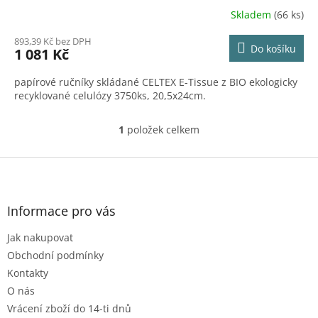
Skladem
(66 ks)
893,39 Kč bez DPH
Do košíku
1 081 Kč
papírové ručníky skládané CELTEX E-Tissue z BIO ekologicky
recyklované celulózy 3750ks, 20,5x24cm.
1
položek celkem
O
v
l
Z
á
á
d
p
a
a
Informace pro vás
c
t
í
Jak nakupovat
í
p
r
Obchodní podmínky
v
Kontakty
k
O nás
y
Vrácení zboží do 14-ti dnů
v