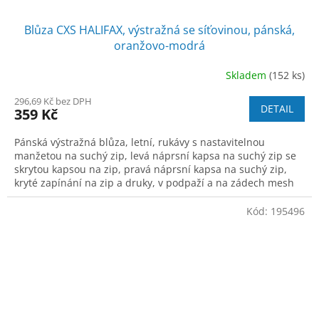
Blůza CXS HALIFAX, výstražná se síťovinou, pánská,
oranžovo-modrá
Skladem
(152 ks)
296,69 Kč bez DPH
DETAIL
359 Kč
Pánská výstražná blůza, letní, rukávy s nastavitelnou
manžetou na suchý zip, levá náprsní kapsa na suchý zip se
skrytou kapsou na zip, pravá náprsní kapsa na suchý zip,
kryté zapínání na zip a druky, v podpaží a na zádech mesh
materiál zajišťující le
Kód:
195496