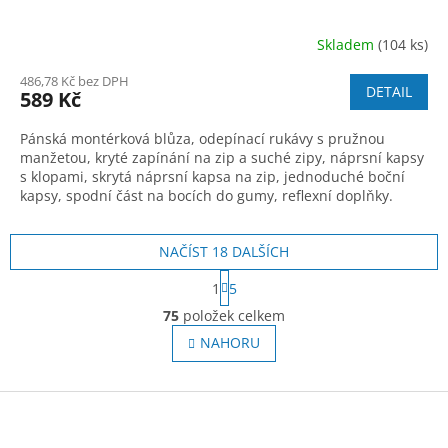
Skladem
(104 ks)
486,78 Kč bez DPH
DETAIL
589 Kč
Pánská montérková blůza, odepínací rukávy s pružnou
manžetou, kryté zapínání na zip a suché zipy, náprsní kapsy
s klopami, skrytá náprsní kapsa na zip, jednoduché boční
kapsy, spodní část na bocích do gumy, reflexní doplňky.
Doporučené použití: stav
NAČÍST 18 DALŠÍCH
S
1
5
t
O
r
75
položek celkem
v
á
l
NAHORU
n
á
k
o
d
v
Z
a
á
c
á
n
í
p
í