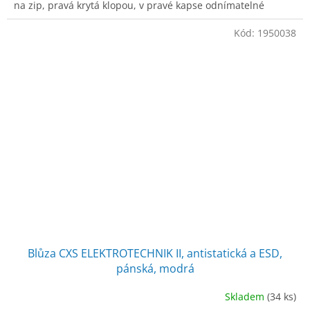
na zip, pravá krytá klopou, v pravé kapse odnímatelné
pouzdro na ID kartu, na levé
Kód:
1950038
Blůza CXS ELEKTROTECHNIK II, antistatická a ESD,
pánská, modrá
Skladem
(34 ks)