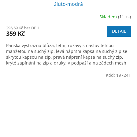
žluto-modrá
Skladem
(11 ks)
296,69 Kč bez DPH
DETAIL
359 Kč
Pánská výstražná blůza, letní, rukávy s nastavitelnou
manžetou na suchý zip, levá náprsní kapsa na suchý zip se
skrytou kapsou na zip, pravá náprsní kapsa na suchý zip,
kryté zapínání na zip a druky, v podpaží a na zádech mesh
materiál zajišťující le
Kód:
197241