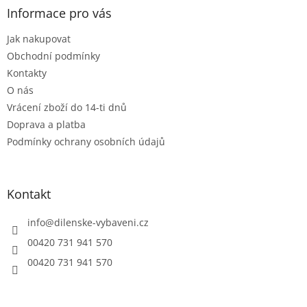
p
a
Informace pro vás
r
t
v
Jak nakupovat
í
k
Obchodní podmínky
y
v
Kontakty
ý
O nás
p
Vrácení zboží do 14-ti dnů
i
s
Doprava a platba
u
Podmínky ochrany osobních údajů
Kontakt
info
@
dilenske-vybaveni.cz
00420 731 941 570
00420 731 941 570