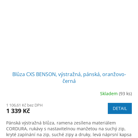
Blůza CXS BENSON, výstražná, pánská, oranžovo-
černá
Skladem
(93 ks)
1 106,61 Kč bez DPH
DETAIL
1 339 Kč
Pánská výstražná blůza, ramena zesílena materiálem
CORDURA, rukávy s nastavitelnou manžetou na suchý zip,
kryté zapínání na zip, suché zipy a druky, levá náprsní kapsa