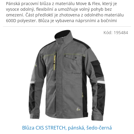
Pánská pracovní blůza z materiálu Move & Flex, který je
vysoce odolný, flexibilní a umožňuje volný pohyb bez
omezení. Část předloktí je zhotovena z odolného materiálu
600D polyester. Blůza je vybavena náprsními a bočními
kapsami na zip. Pas a rukávy
Kód:
195484
Blůza CXS STRETCH, pánská, šedo-černá