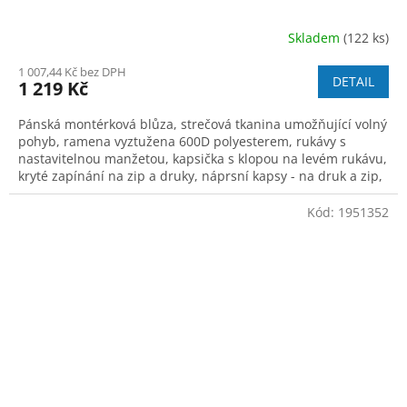
Skladem
(122 ks)
1 007,44 Kč bez DPH
DETAIL
1 219 Kč
Pánská montérková blůza, strečová tkanina umožňující volný
pohyb, ramena vyztužena 600D polyesterem, rukávy s
nastavitelnou manžetou, kapsička s klopou na levém rukávu,
kryté zapínání na zip a druky, náprsní kapsy - na druk a zip,
boční kapsy na zip,
Kód:
1951352