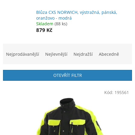
Blůza CXS NORWICH, výstražná, pánská,
oranžovo - modrá
Skladem
(88 ks)
879 Kč
Ř
a
Nejprodávanější
Nejlevnější
Nejdražší
Abecedně
z
e
n
OTEVŘÍT FILTR
í
p
V
r
Kód:
195561
ý
o
p
d
i
u
s
k
p
t
r
ů