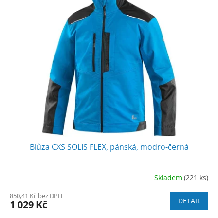
Blůza CXS SOLIS FLEX, pánská, modro-černá
Skladem
(221 ks)
850,41 Kč bez DPH
DETAIL
1 029 Kč