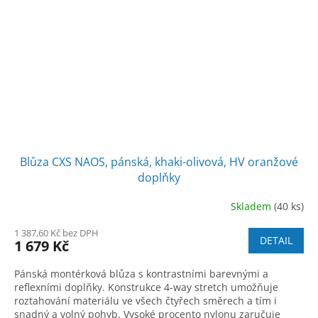
Blůza CXS NAOS, pánská, khaki-olivová, HV oranžové
doplňky
Skladem
(40 ks)
1 387,60 Kč bez DPH
DETAIL
1 679 Kč
Pánská montérková blůza s kontrastními barevnými a
reflexními doplňky. Konstrukce 4-way stretch umožňuje
roztahování materiálu ve všech čtyřech směrech a tím i
snadný a volný pohyb. Vysoké procento nylonu zaručuje