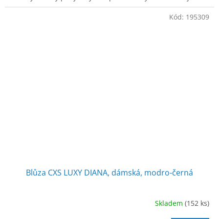
schopnost rychlého schnutí. Blůza je
Kód:
195309
Blůza CXS LUXY DIANA, dámská, modro-černá
Skladem
(152 ks)