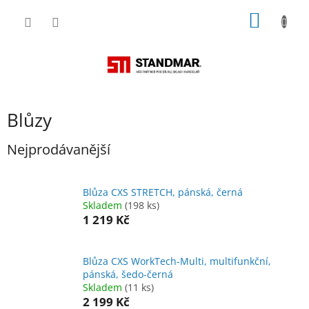
Přejít
NÁKUP
na
obsah
KOŠÍK
Blůzy
Nejprodávanější
Blůza CXS STRETCH, pánská, černá
Skladem
(198 ks)
1 219 Kč
Blůza CXS WorkTech-Multi, multifunkční,
pánská, šedo-černá
Skladem
(11 ks)
2 199 Kč