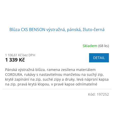
Blůza CXS BENSON výstražná, pánská, žluto-černá
Skladem
(68 ks)
1 106,61 Kč bez DPH
DETAIL
1 339 Kč
Pánská výstražná blůza, ramena zesílena materiálem
CORDURA, rukávy s nastavitelnou manžetou na suchý zip,
kryté zapínání na zip, suché zipy a druky, levá náprsní kapsa
na zip, pravá krytá klopou, v pravé kapse odnímatelné
pouzdro na ID kartu, na levé
Kód:
197252