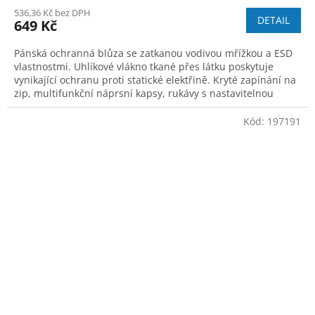
536,36 Kč bez DPH
DETAIL
649 Kč
Pánská ochranná blůza se zatkanou vodivou mřížkou a ESD
vlastnostmi. Uhlíkové vlákno tkané přes látku poskytuje
vynikající ochranu proti statické elektřině. Kryté zapínání na
zip, multifunkční náprsní kapsy, rukávy s nastavitelnou
manžetou, pas na bo
Kód:
197191