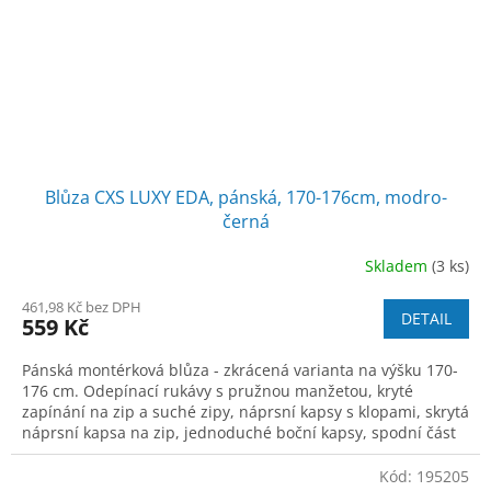
Blůza CXS LUXY EDA, pánská, 170-176cm, modro-
černá
Skladem
(3 ks)
461,98 Kč bez DPH
DETAIL
559 Kč
Pánská montérková blůza - zkrácená varianta na výšku 170-
176 cm. Odepínací rukávy s pružnou manžetou, kryté
zapínání na zip a suché zipy, náprsní kapsy s klopami, skrytá
náprsní kapsa na zip, jednoduché boční kapsy, spodní část
na bocích do gumy, ref
Kód:
195205