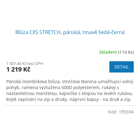
Blůza CXS STRETCH, pánská, tmavě šedá-černá
Skladem
(114 ks)
1 007,44 Kč bez DPH
DETAIL
1 219 Kč
Pánská montérková blůza, strečová tkanina umožňující volný
pohyb, ramena vyztužena 600D polyesterem, rukávy s
nastavitelnou manžetou, kapsička s klopou na levém rukávu,
kryté zapínání na zip a druky, náprsní kapsy - na druk a zip,
boční kapsy na zip,
Kód:
195594