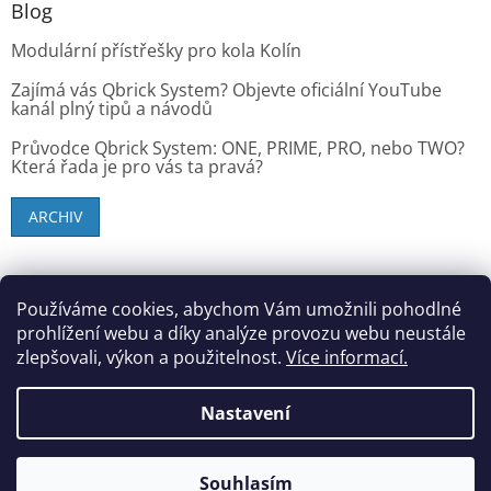
Blog
Modulární přístřešky pro kola Kolín
Zajímá vás Qbrick System? Objevte oficiální YouTube
kanál plný tipů a návodů
Průvodce Qbrick System: ONE, PRIME, PRO, nebo TWO?
Která řada je pro vás ta pravá?
ARCHIV
SK zákazníci - dielenske-vybavenie.sk
Používáme cookies, abychom Vám umožnili pohodlné
prohlížení webu a díky analýze provozu webu neustále
zlepšovali, výkon a použitelnost.
Více informací.
Vytvořil Shoptet
Nastavení
Copyright 2026
StandMar (Dílenské vybavení)
. Všechna
Souhlasím
práva vyhrazena.