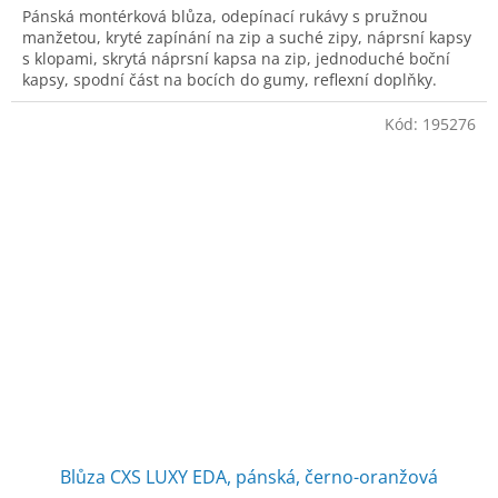
Pánská montérková blůza, odepínací rukávy s pružnou
manžetou, kryté zapínání na zip a suché zipy, náprsní kapsy
s klopami, skrytá náprsní kapsa na zip, jednoduché boční
kapsy, spodní část na bocích do gumy, reflexní doplňky.
Doporučené použití: stav
Kód:
195276
Blůza CXS LUXY EDA, pánská, černo-oranžová