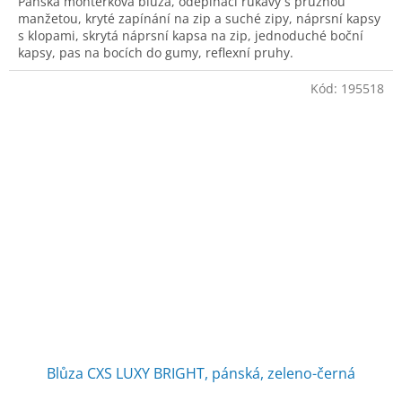
Pánská montérková blůza, odepínací rukávy s pružnou
manžetou, kryté zapínání na zip a suché zipy, náprsní kapsy
s klopami, skrytá náprsní kapsa na zip, jednoduché boční
kapsy, pas na bocích do gumy, reflexní pruhy.
Kód:
195518
Blůza CXS LUXY BRIGHT, pánská, zeleno-černá