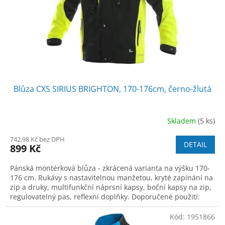
o
d
u
k
t
ů
Blůza CXS SIRIUS BRIGHTON, 170-176cm, černo-žlutá
Skladem
(5 ks)
742,98 Kč bez DPH
DETAIL
899 Kč
Pánská montérková blůza - zkrácená varianta na výšku 170-
176 cm. Rukávy s nastavitelnou manžetou, kryté zapínání na
zip a druky, multifunkční náprsní kapsy, boční kapsy na zip,
regulovatelný pas, reflexní doplňky. Doporučené použití:
stavebnictví, s
Kód:
1951866