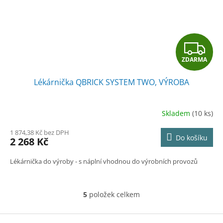
Z
ZDARMA
D
Lékárnička QBRICK SYSTEM TWO, VÝROBA
A
R
Skladem
(10 ks)
M
1 874,38 Kč bez DPH
Do košíku
2 268 Kč
A
Lékárnička do výroby - s náplní vhodnou do výrobních provozů
5
položek celkem
O
v
l
Z