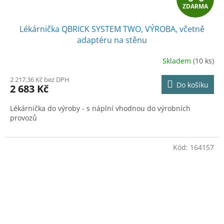
ZDARMA
D
Lékárnička QBRICK SYSTEM TWO, VÝROBA, včetně
A
adaptéru na stěnu
R
Skladem
(10 ks)
M
2 217,36 Kč bez DPH
Do košíku
2 683 Kč
A
Lékárnička do výroby - s náplní vhodnou do výrobních
provozů
Kód:
164157