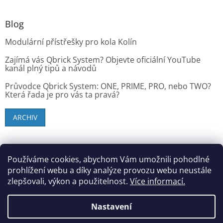
Blog
Modulární přístřešky pro kola Kolín
Zajímá vás Qbrick System? Objevte oficiální YouTube
kanál plný tipů a návodů
Průvodce Qbrick System: ONE, PRIME, PRO, nebo TWO?
Která řada je pro vás ta pravá?
ARCHIV
SK zákazníci - dielenske-vybavenie.sk
Používáme cookies, abychom Vám umožnili pohodlné
prohlížení webu a díky analýze provozu webu neustále
zlepšovali, výkon a použitelnost.
Více informací.
Vytvořil Shoptet
Nastavení