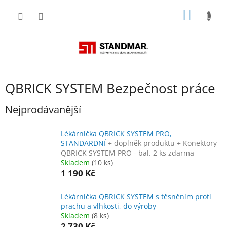
Přejít
NÁKUP
na
obsah
KOŠÍK
QBRICK SYSTEM Bezpečnost práce
Nejprodávanější
Lékárnička QBRICK SYSTEM PRO,
STANDARDNÍ
+ doplněk produktu + Konektory
QBRICK SYSTEM PRO - bal. 2 ks zdarma
Skladem
(10 ks)
1 190 Kč
Lékárnička QBRICK SYSTEM s těsněním proti
prachu a vlhkosti, do výroby
Skladem
(8 ks)
2 730 Kč