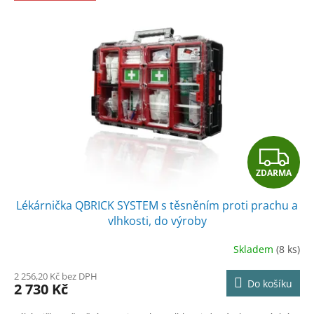
Z
ZDARMA
D
Lékárnička QBRICK SYSTEM s těsněním proti prachu a
A
vlhkosti, do výroby
R
Skladem
(8 ks)
M
2 256,20 Kč bez DPH
Do košíku
2 730 Kč
A