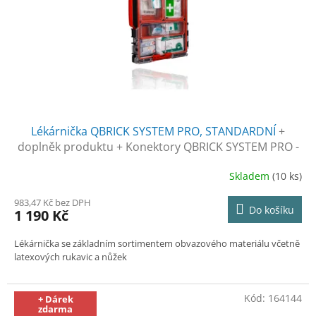
ů
o
d
u
k
t
ů
Lékárnička QBRICK SYSTEM PRO, STANDARDNÍ
+
doplněk produktu + Konektory QBRICK SYSTEM PRO -
bal. 2 ks zdarma
Skladem
(10 ks)
983,47 Kč bez DPH
Do košíku
1 190 Kč
Lékárnička se základním sortimentem obvazového materiálu včetně
latexových rukavic a nůžek
Kód:
164144
+ Dárek
zdarma