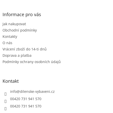
á
á
d
p
a
a
Informace pro vás
c
t
í
Jak nakupovat
í
p
r
Obchodní podmínky
v
Kontakty
k
O nás
y
Vrácení zboží do 14-ti dnů
v
ý
Doprava a platba
p
Podmínky ochrany osobních údajů
i
s
u
Kontakt
info
@
dilenske-vybaveni.cz
00420 731 941 570
00420 731 941 570