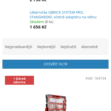
Lékárnička QBRICK SYSTEM PRO,
STANDARDNÍ, včetně adaptéru na stěnu
Skladem
(8 ks)
1 656 Kč
Ř
a
Nejprodávanější
Nejlevnější
Nejdražší
Abecedně
z
e
n
OTEVŘÍT FILTR
í
p
V
r
Kód:
164154
+ Dárek
ý
zdarma
o
p
d
i
u
s
k
p
t
r