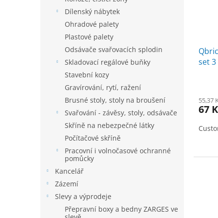
t
r
Dílenský nábytek
ů
o
Ohradové palety
d
Plastové palety
u
Odsávače svařovacích splodin
Qbri
k
set 3
t
Skladovací regálové buňky
ů
Stavební kozy
Gravírování, rytí, ražení
Brusné stoly, stoly na broušení
55,37 
67 K
Svařování - závěsy, stoly, odsávače
Skříně na nebezpečné látky
Custo
Počítačové skříně
Pracovní i volnočasové ochranné
pomůcky
Kancelář
Zázemí
Slevy a výprodeje
Přepravní boxy a bedny ZARGES ve
slevě