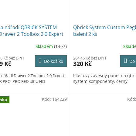
na nářadí QBRICK SYSTEM
Qbrick System Custom Peg
Drawer 2 Toolbox 2.0 Expert
balení 2 ks
ltra HD - 45,0 x 31,0 x 24,4
Skladem
(14 ks)
Skla
50 Kč bez DPH
264,46 Kč bez DPH
Do košíku
Do 
9 Kč
320 Kč
Plastový závěsný panel na qbri
 nářadí Drawer 2 Toolbox 2.0 Expert -
system komponenty, černý
K PRO PRO RED Ultra HD
Kód:
164229
Kód
nka