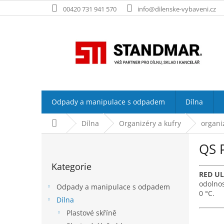
Přejít
00420 731 941 570
info@dilenske-vybaveni.cz
na
obsah
Odpady a manipulace s odpadem
Dílna
Domů
Dílna
Organizéry a kufry
organi
P
QS 
o
Přeskočit
s
Kategorie
kategorie
t
RED U
r
odolno
Odpady a manipulace s odpadem
a
0 °C.
Dílna
n
Plastové skříně
n