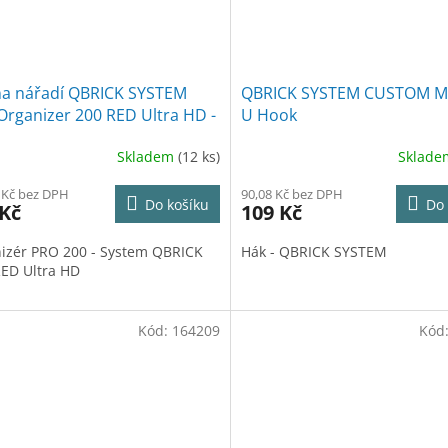
na nářadí QBRICK SYSTEM
QBRICK SYSTEM CUSTOM 
rganizer 200 RED Ultra HD -
U Hook
x 35,8 x 7,9 cm
Skladem
(12 ks)
Sklad
 Kč bez DPH
90,08 Kč bez DPH
Do košíku
Do 
 Kč
109 Kč
izér PRO 200 - System QBRICK
Hák - QBRICK SYSTEM
ED Ultra HD
Kód:
164209
Kód