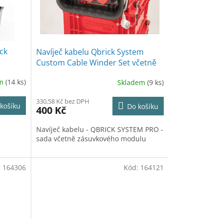
ck
Navíječ kabelu Qbrick System
Custom Cable Winder Set včetně
zásuvkového modulu, sada
em
(14 ks)
Skladem
(9 ks)
330,58 Kč bez DPH
košíku
Do košíku
400 Kč
Navíječ kabelu - QBRICK SYSTEM PRO -
sada včetně zásuvkového modulu
:
164306
Kód:
164121