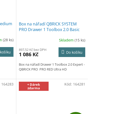
Medium
Box na nářadí QBRICK SYSTEM
PRO Drawer 1 Toolbox 2.0 Basic
RED Ultra HD
+ doplněk produktu
em
(28 ks)
Skladem
(15 ks)
+ Odlamovací nůž STANDMAR
zdarma + Rukavice CXS ALVAROS
897,52 Kč bez DPH
zdarma
košíku
Do košíku
1 086 Kč
Box na nářadí Drawer 1 Toolbox 2.0 Expert -
QBRICK PRO PRO RED Ultra HD
:
164283
Kód:
164281
+ Dárek
zdarma