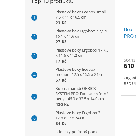
Top 10 produktů
Plastové boxy Ecobox small
7,5 x 11 x 16,5 cm
23 Kč
Box 
Plastový box Ergobox 2 7,5 x
PRO O
16,1 x 11,6 cm
27 Kč
45,2 
Plastové boxy Ergobox 1 - 7,5
x 11,6 x 11,2 cm
504,13
17 Kč
610
Plastové boxy Ecobox
medium 12,5 x 15,5 x 24 cm
Organi
57 Kč
RED Ul
Kufr na nářadí QBRICK
SYSTEM PRO Toolcase včetně
pěny - 46,0 x 33,5 x 14,0 cm
430 Kč
Plastové boxy Ergobox 3 -
12,6 x 17 x 24 cm
54 Kč
Dílenský pojízdný ponk