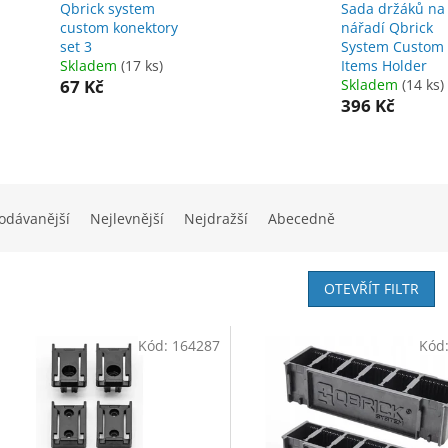
Qbrick system
Sada držáků na
custom konektory
nářadí Qbrick
set 3
System Custom
Skladem
(17 ks)
Items Holder
67 Kč
Skladem
(14 ks)
396 Kč
odávanější
Nejlevnější
Nejdražší
Abecedně
OTEVŘÍT FILTR
Kód:
164287
Kód