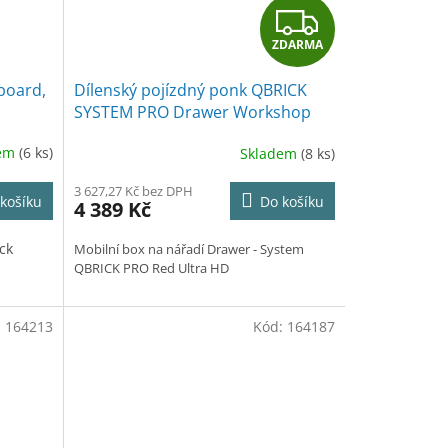
Z
ZDARMA
D
board,
Dílenský pojízdný ponk QBRICK
A
SYSTEM PRO Drawer Workshop
Set 6 2.0 Red Ultra HD
+ doplněk
R
dem
(6 ks)
Skladem
(8 ks)
produktu + Odlamovací nůž
STANDMAR zdarma + Rukavice
M
3 627,27 Kč bez DPH
CXS ALVAROS zdarma
košíku
Do košíku
4 389 Kč
A
ck
Mobilní box na nářadí Drawer - System
QBRICK PRO Red Ultra HD
:
164213
Kód:
164187