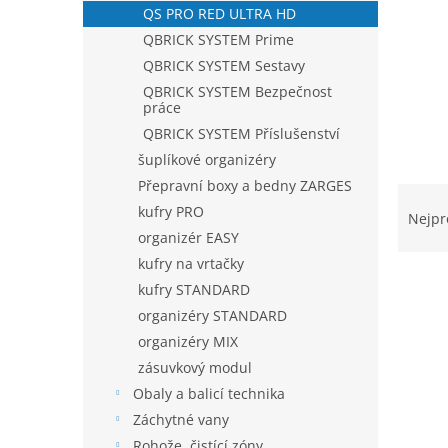
QS PRO RED ULTRA HD
QBRICK SYSTEM Prime
QBRICK SYSTEM Sestavy
QBRICK SYSTEM Bezpečnost
práce
QBRICK SYSTEM Příslušenství
šuplíkové organizéry
Přepravní boxy a bedny ZARGES
Ř
kufry PRO
a
Nejpr
z
organizér EASY
e
kufry na vrtačky
n
kufry STANDARD
í
organizéry STANDARD
p
V
organizéry MIX
r
ý
o
zásuvkový modul
p
d
Obaly a balicí technika
i
u
Záchytné vany
s
k
p
Rohože, čistící zóny