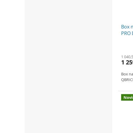
Box 
PRO 
RED U
cm
1 040,
1 25
Box na
QBRIC
Novi