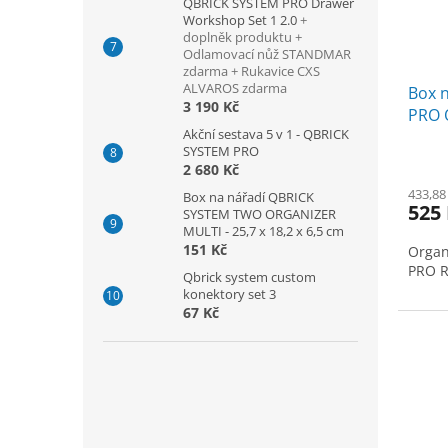
QBRICK SYSTEM PRO Drawer
Workshop Set 1 2.0
+
doplněk produktu +
Odlamovací nůž STANDMAR
zdarma + Rukavice CXS
ALVAROS zdarma
Box 
3 190 Kč
PRO O
Akční sestava 5 v 1 - QBRICK
45,2 
SYSTEM PRO
2 680 Kč
433,88
Box na nářadí QBRICK
525
SYSTEM TWO ORGANIZER
MULTI - 25,7 x 18,2 x 6,5 cm
151 Kč
Organ
PRO R
Qbrick system custom
konektory set 3
67 Kč