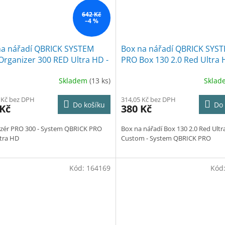
642 Kč
–4 %
na nářadí QBRICK SYSTEM
Box na nářadí QBRICK SYS
rganizer 300 RED Ultra HD -
PRO Box 130 2.0 Red Ultra
x 35,8 x 11,1 cm
Custom - 45,0 x 31,0 x 13,0
Skladem
(13 ks)
Skla
 Kč bez DPH
314,05 Kč bez DPH
Do košíku
Do 
 Kč
380 Kč
zér PRO 300 - System QBRICK PRO
Box na nářadí Box 130 2.0 Red Ult
tra HD
Custom - System QBRICK PRO
Kód:
164169
Kód