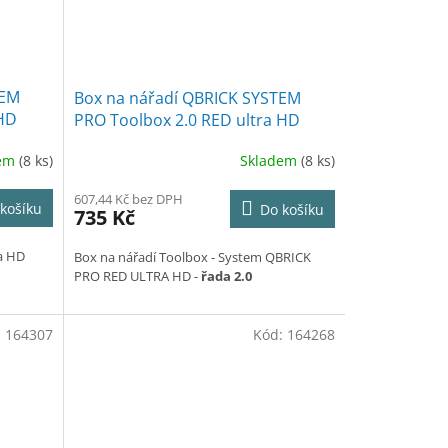
TEM
Box na nářadí QBRICK SYSTEM
 HD
PRO Toolbox 2.0 RED ultra HD
 cm
Custom - 45,0 x 33,4 x 24,0 cm
dem
(8 ks)
Skladem
(8 ks)
607,44 Kč bez DPH
košíku
Do košíku
735 Kč
ra HD
Box na nářadí Toolbox - System QBRICK
PRO RED ULTRA HD -
řada 2.0
:
164307
Kód:
164268