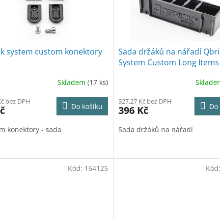
ck system custom konektory
Sada držáků na nářadí Qbri
System Custom Long Items
Holder
Skladem
(17 ks)
Sklad
Kč bez DPH
327,27 Kč bez DPH
Do košíku
Do 
č
396 Kč
m konektory - sada
Sada držáků na nářadí
Kód:
164125
Kód