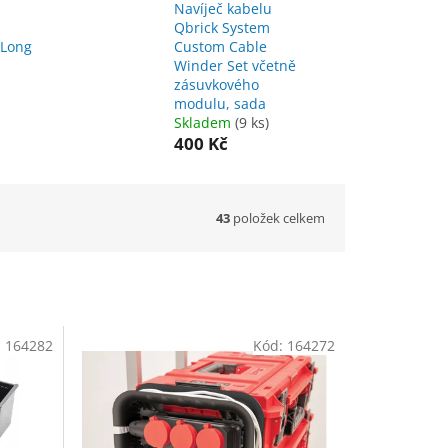
Navíječ kabelu
Qbrick System
 Long
Custom Cable
Winder Set včetně
zásuvkového
modulu, sada
Skladem
(9 ks)
400 Kč
43
položek celkem
:
164282
Kód:
164272