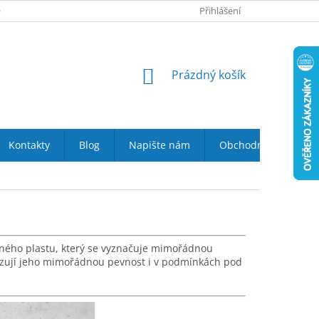
 NÁS
VRÁCENÍ ZBOŽÍ DO 14-TI DNŮ
Přihlášení
DOPRAVA A PLATBA
NÁKUPNÍ
Prázdný košík
KOŠÍK
Kontakty
Blog
Napište nám
Obchodní podmínky
lného plastu, který se vyznačuje mimořádnou
rzují jeho mimořádnou pevnost i v podmínkách pod