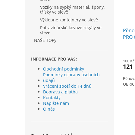
Vozíky na sypký materiál, špony,
třísky ve slevě
Výklopné kontejnery ve slevě
Potravinářské kovové regály ve
Pěno
slevě
PRO O
NAŠE TOPy
vrstv
INFORMACE PRO VÁS:
100 Kč
121
Obchodní podmínky
Podmínky ochrany osobních
Pěnová
údajů
QBRIC
Vrácení zboží do 14 dnů
Doprava a platba
Kontakty
Napište nám
O nás