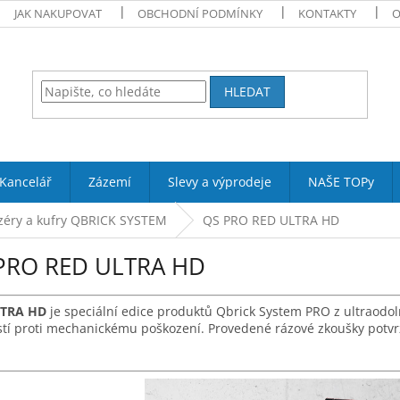
JAK NAKUPOVAT
OBCHODNÍ PODMÍNKY
KONTAKTY
O
HLEDAT
Kancelář
Zázemí
Slevy a výprodeje
NAŠE TOPy
zéry a kufry QBRICK SYSTEM
QS PRO RED ULTRA HD
PRO RED ULTRA HD
LTRA HD
je speciální edice produktů Qbrick System PRO z ultraodo
stí proti mechanickému poškození. Provedené rázové zkoušky potv