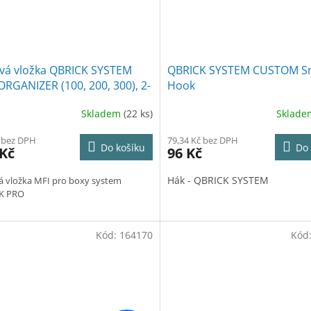
vá vložka QBRICK SYSTEM
QBRICK SYSTEM CUSTOM Sm
RGANIZER (100, 200, 300), 2-
Hook
á - 40,2 x 24,4 x 2 CM
Skladem
(22 ks)
Sklad
 bez DPH
79,34 Kč bez DPH
Do košíku
Do 
 Kč
96 Kč
Hák - QBRICK SYSTEM
 vložka MFI pro boxy system
K PRO
Kód:
164170
Kód