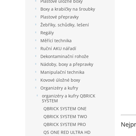
í
Plastové úložné boxy
p
Boxy a krabičky na šroubky
a
Plastové přepravky
n
Žebříky, schůdky, lešení
e
Regály
l
Měřící technika
Ruční AKU nářadí
Dekontaminační rohože
Nádoby, boxy a přepravky
Manipulační technika
Kovové úložné boxy
Organizéry a kufry
organizéry a kufry QBRICK
SYSTEM
QBRICK SYSTEM ONE
QBRICK SYSTEM TWO
Nejpr
QBRICK SYSTEM PRO
QS ONE RED ULTRA HD