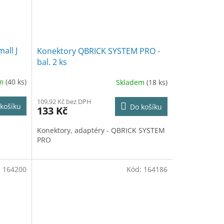
all J
Konektory QBRICK SYSTEM PRO -
bal. 2 ks
em
(40 ks)
Skladem
(18 ks)
109,92 Kč bez DPH
košíku
Do košíku
133 Kč
Konektory, adaptéry - QBRICK SYSTEM
PRO
:
164200
Kód:
164186