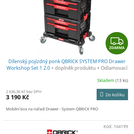
r
ů
o
d
u
k
t
Z
ů
ZDARMA
D
Dílenský pojízdný ponk QBRICK SYSTEM PRO Drawer
A
Workshop Set 1 2.0
+ doplněk produktu + Odlamovací
nůž STANDMAR zdarma + Rukavice CXS ALVAROS
R
Skladem
(13 ks)
zdarma
M
2 636,36 Kč bez DPH
Do košíku
3 190 Kč
A
Mobilní box na nářadí Drawer - System QBRICK PRO
Kód:
164199