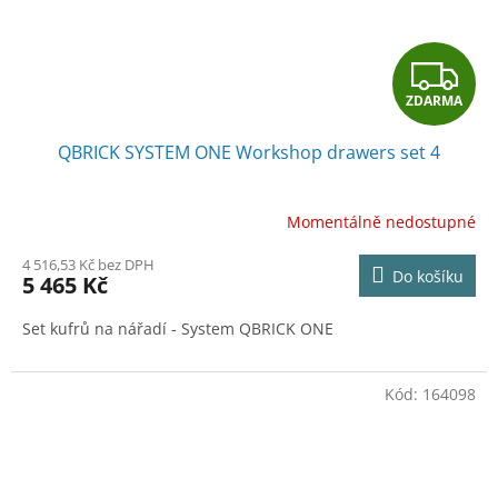
Z
ZDARMA
D
QBRICK SYSTEM ONE Workshop drawers set 4
A
R
Momentálně nedostupné
M
4 516,53 Kč bez DPH
Do košíku
5 465 Kč
A
Set kufrů na nářadí - System QBRICK ONE
Kód:
164098