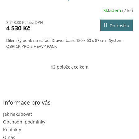
R
Skladem
(2 ks)
M
3 743,80 Kč bez DPH
Do košíku
4 530 Kč
A
Dílenský ponk na nářadí Drawer basic 120 x 60 x 87 cm - System
QBRICK PRO a HEAVY RACK
13
položek celkem
O
v
l
Z
á
á
d
p
a
a
Informace pro vás
c
t
í
Jak nakupovat
í
p
r
Obchodní podmínky
v
Kontakty
k
O nás