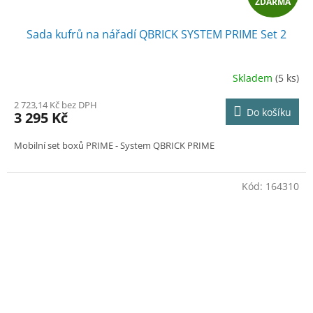
ZDARMA
D
Sada kufrů na nářadí QBRICK SYSTEM PRIME Set 2
A
R
Skladem
(5 ks)
M
2 723,14 Kč bez DPH
Do košíku
3 295 Kč
A
Mobilní set boxů PRIME
- System QBRICK PRIME
Kód:
164310