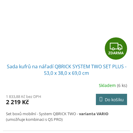
Z
ZDARMA
D
Sada kufrů na nářadí QBRICK SYSTEM TWO SET PLUS -
A
53,0 x 38,0 x 69,0 cm
R
Skladem
(6 ks)
M
1 833,88 Kč bez DPH
Do košíku
2 219 Kč
A
Set boxů mobilní
- System QBRICK TWO -
varianta VARIO
(umožňuje kombinaci s QS PRO)