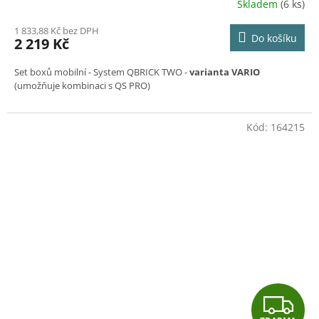
Skladem
(6 ks)
M
1 833,88 Kč bez DPH
Do košíku
2 219 Kč
A
Set boxů mobilní
- System QBRICK TWO -
varianta VARIO
(umožňuje kombinaci s QS PRO)
Kód:
164215
Z