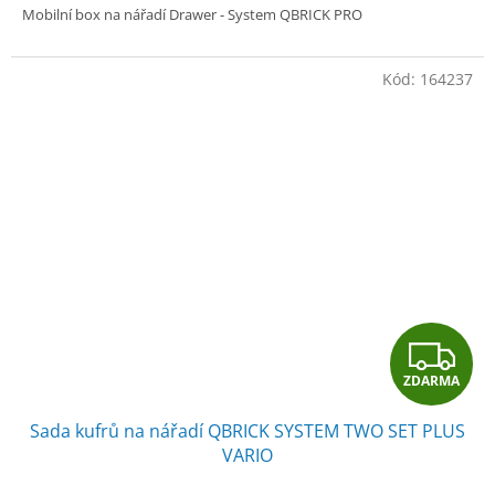
Mobilní box na nářadí Drawer - System QBRICK PRO
Kód:
164237
Z
ZDARMA
D
Sada kufrů na nářadí QBRICK SYSTEM TWO SET PLUS
A
VARIO
R