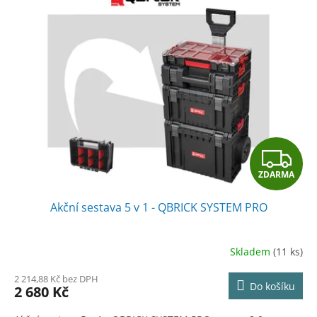
Z
ZDARMA
D
Akční sestava 5 v 1 - QBRICK SYSTEM PRO
A
R
Skladem
(11 ks)
M
2 214,88 Kč bez DPH
Do košíku
2 680 Kč
A