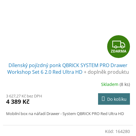
Z
ZDARMA
D
Dílenský pojízdný ponk QBRICK SYSTEM PRO Drawer
A
Workshop Set 6 2.0 Red Ultra HD
+ doplněk produktu
+ Odlamovací nůž STANDMAR zdarma + Rukavice CXS
R
Skladem
(8 ks)
ALVAROS zdarma
M
3 627,27 Kč bez DPH
Do košíku
4 389 Kč
A
Mobilní box na nářadí Drawer - System QBRICK PRO Red Ultra HD
Kód:
164280