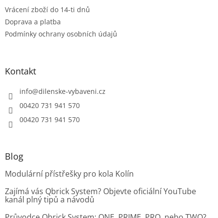
y
Vrácení zboží do 14-ti dnů
v
ý
Doprava a platba
p
Podmínky ochrany osobních údajů
i
s
u
Kontakt
info
@
dilenske-vybaveni.cz
00420 731 941 570
00420 731 941 570
Blog
Modulární přístřešky pro kola Kolín
Zajímá vás Qbrick System? Objevte oficiální YouTube
kanál plný tipů a návodů
Průvodce Qbrick System: ONE, PRIME, PRO, nebo TWO?