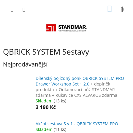
Přejít
NÁKUP
na
obsah
KOŠÍK
QBRICK SYSTEM Sestavy
Nejprodávanější
Dílenský pojízdný ponk QBRICK SYSTEM PRO
Drawer Workshop Set 1 2.0
+ doplněk
produktu + Odlamovací nůž STANDMAR
zdarma + Rukavice CXS ALVAROS zdarma
Skladem
(13 ks)
3 190 Kč
Akční sestava 5 v 1 - QBRICK SYSTEM PRO
Skladem
(11 ks)