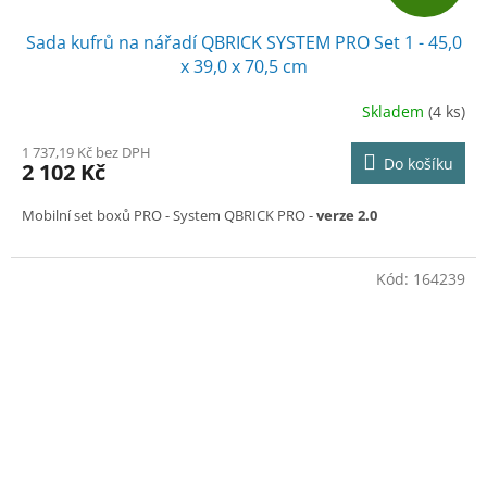
D
Sada kufrů na nářadí QBRICK SYSTEM PRO Set 1 - 45,0
A
x 39,0 x 70,5 cm
R
Skladem
(4 ks)
M
1 737,19 Kč bez DPH
Do košíku
2 102 Kč
A
Mobilní set boxů PRO
- System QBRICK PRO -
verze 2.0
Kód:
164239