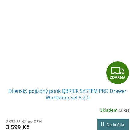
Z
ZDARMA
D
Dílenský pojízdný ponk QBRICK SYSTEM PRO Drawer
A
Workshop Set 5 2.0
R
Skladem
(3 ks)
M
2 974,38 Kč bez DPH
Do košíku
3 599 Kč
A