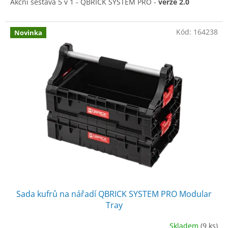
Akční sestava 5 v 1 - QBRICK SYSTEM PRO -
verze 2.0
Kód:
164238
Novinka
Sada kufrů na nářadí QBRICK SYSTEM PRO Modular
Tray
Skladem
(9 ks)