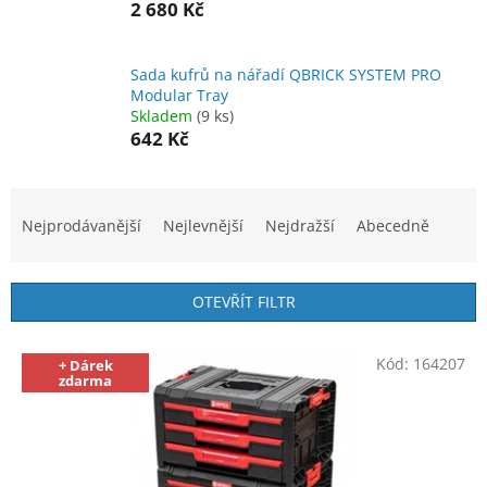
2 680 Kč
Sada kufrů na nářadí QBRICK SYSTEM PRO
Modular Tray
Skladem
(9 ks)
642 Kč
Ř
a
Nejprodávanější
Nejlevnější
Nejdražší
Abecedně
z
e
n
OTEVŘÍT FILTR
í
p
V
r
Kód:
164207
+ Dárek
ý
zdarma
o
p
d
i
u
s
k
p
t