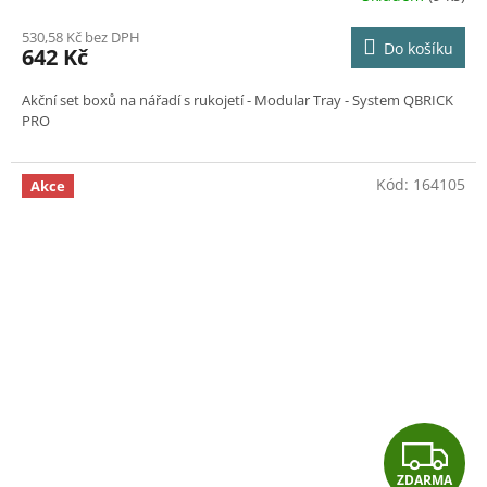
530,58 Kč bez DPH
Do košíku
642 Kč
Akční set boxů na nářadí s rukojetí - Modular Tray - System QBRICK
PRO
Kód:
164105
Akce
Z
ZDARMA