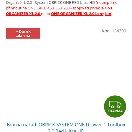
Organizér L 2.0 - System QBRICK ONE RED Ultra HD
(nelze přímo
připnout na ONE CART, 450, 350, 200 - spojovací prvek je
ONE
ORGANIZER XL 2.0
nebo
ONE ORGANIZER XL 2.0 Long bin
)
Kód:
164300
+ Dárek
zdarma
Z
ZDARMA
D
Box na nářadí QBRICK SYSTEM ONE Drawer 1 Toolbox
A
2.0 Red Ultra HD