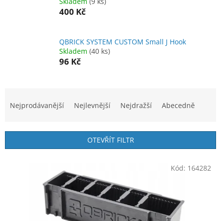
Skladem
(9 ks)
400 Kč
QBRICK SYSTEM CUSTOM Small J Hook
Skladem
(40 ks)
96 Kč
Ř
a
Nejprodávanější
Nejlevnější
Nejdražší
Abecedně
z
e
n
OTEVŘÍT FILTR
í
p
V
r
Kód:
164282
ý
o
p
d
i
u
s
k
p