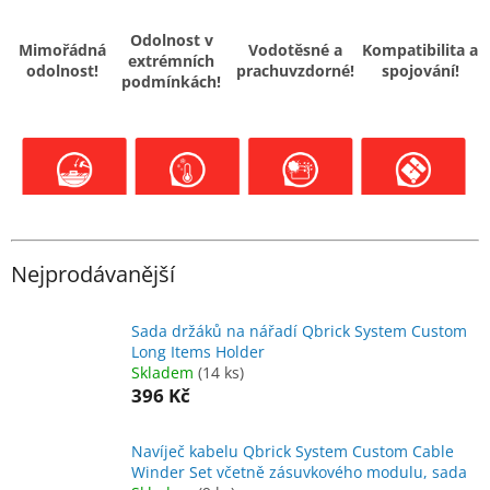
Odolnost v
Mimořádná
Vodotěsné a
Kompatibilita a
extrémních
odolnost!
prachuvzdorné!
spojování!
podmínkách!
Nejprodávanější
Sada držáků na nářadí Qbrick System Custom
Long Items Holder
Skladem
(14 ks)
396 Kč
Navíječ kabelu Qbrick System Custom Cable
Winder Set včetně zásuvkového modulu, sada