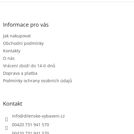
v
Z
a
á
c
á
n
í
p
í
p
a
Informace pro vás
r
t
v
Jak nakupovat
í
k
Obchodní podmínky
y
v
Kontakty
ý
O nás
p
Vrácení zboží do 14-ti dnů
i
s
Doprava a platba
u
Podmínky ochrany osobních údajů
Kontakt
info
@
dilenske-vybaveni.cz
00420 731 941 570
00420 731 941 570