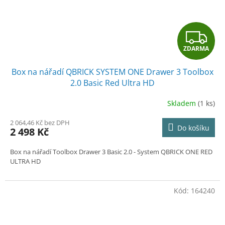
Z
ZDARMA
D
Box na nářadí QBRICK SYSTEM ONE Drawer 3 Toolbox
A
2.0 Basic Red Ultra HD
R
Skladem
(1 ks)
M
2 064,46 Kč bez DPH
Do košíku
2 498 Kč
A
Box na nářadí Toolbox Drawer 3 Basic 2.0
- System QBRICK ONE RED
ULTRA HD
Kód:
164240