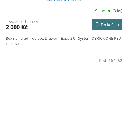
R
Skladem
(3 ks)
M
1 652,89 Kč bez DPH
Do košíku
2 000 Kč
A
Box na nářadí Toolbox Drawer 1 Basic 2.0
- System QBRICK ONE RED
ULTRA HD
Kód:
164252