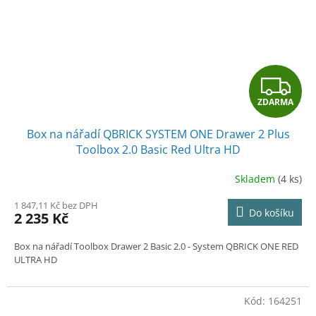
Z
ZDARMA
D
Box na nářadí QBRICK SYSTEM ONE Drawer 2 Plus
A
Toolbox 2.0 Basic Red Ultra HD
R
Skladem
(4 ks)
M
1 847,11 Kč bez DPH
Do košíku
2 235 Kč
A
Box na nářadí Toolbox Drawer 2 Basic 2.0
- System QBRICK ONE RED
ULTRA HD
Kód:
164251