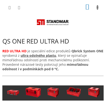
Přejít
NÁKUP
na
obsah
KOŠÍK
QS ONE RED ULTRA HD
RED ULTRA HD
je speciální edice produktů
Qbrick System ONE
vyrobená z
ultra odolného plastu
,
který se vyznačuje
mimořádnou odolností proti mechanickému poškození.
Provedené nárazové testy potvrzují jeho
mimořádnou
odolnost i v podmínkách pod 0 °C.