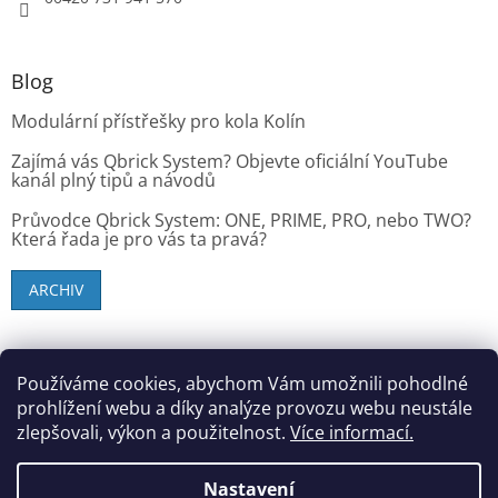
Blog
Modulární přístřešky pro kola Kolín
Zajímá vás Qbrick System? Objevte oficiální YouTube
kanál plný tipů a návodů
Průvodce Qbrick System: ONE, PRIME, PRO, nebo TWO?
Která řada je pro vás ta pravá?
ARCHIV
SK zákazníci - dielenske-vybavenie.sk
Používáme cookies, abychom Vám umožnili pohodlné
prohlížení webu a díky analýze provozu webu neustále
zlepšovali, výkon a použitelnost.
Více informací.
Vytvořil Shoptet
Nastavení