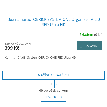
Box na nářadí QBRICK SYSTEM ONE Organizer M 2.0
RED Ultra HD
Skladem
(6 ks)
329,75 Kč bez DPH
Do košíku
399 Kč
Kufr na nářadí - System QBRICK ONE RED Ultra HD
NAČÍST 18 DALŠÍCH
S
1
3
t
O
r
40
položek celkem
v
á
l
NAHORU
n
á
k
o
d