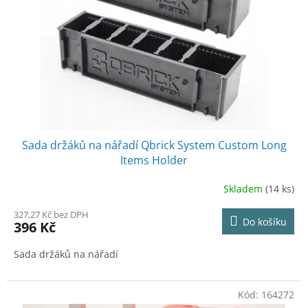
t
r
ů
o
d
u
k
t
ů
Sada držáků na nářadí Qbrick System Custom Long
Items Holder
Skladem
(14 ks)
327,27 Kč bez DPH
Do košíku
396 Kč
Sada držáků na nářadí
Kód:
164272