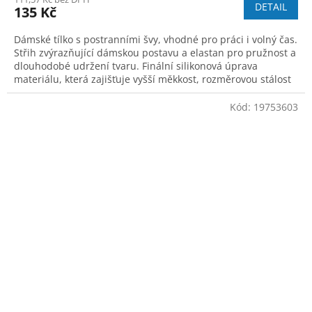
DETAIL
135 Kč
Dámské tílko s postranními švy, vhodné pro práci i volný čas.
Střih zvýrazňující dámskou postavu a elastan pro pružnost a
dlouhodobé udržení tvaru. Finální silikonová úprava
materiálu, která zajišťuje vyšší měkkost, rozměrovou stálost
a omezuje žmolk
Kód:
19753603