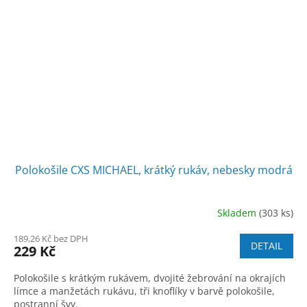
Polokošile CXS MICHAEL, krátký rukáv, nebesky modrá
Skladem
(303 ks)
189,26 Kč bez DPH
DETAIL
229 Kč
Polokošile s krátkým rukávem, dvojité žebrování na okrajích
límce a manžetách rukávu, tři knoflíky v barvě polokošile,
postranní švy.