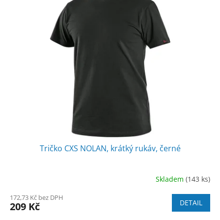
Tričko CXS NOLAN, krátký rukáv, černé
Skladem
(143 ks)
172,73 Kč bez DPH
DETAIL
209 Kč