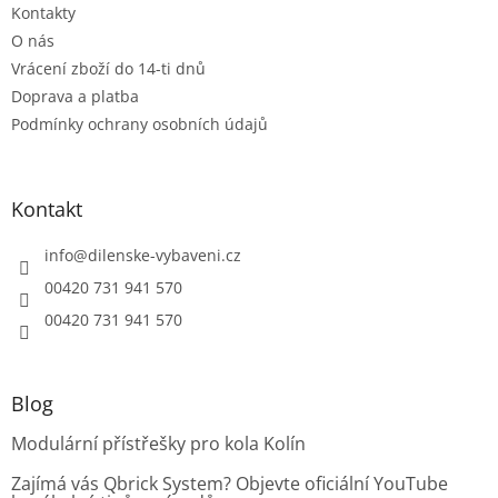
v
Kontakty
ý
O nás
p
Vrácení zboží do 14-ti dnů
i
s
Doprava a platba
u
Podmínky ochrany osobních údajů
Kontakt
info
@
dilenske-vybaveni.cz
00420 731 941 570
00420 731 941 570
Blog
Modulární přístřešky pro kola Kolín
Zajímá vás Qbrick System? Objevte oficiální YouTube