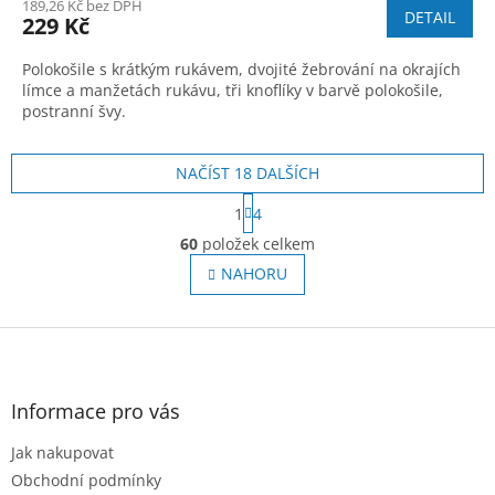
189,26 Kč bez DPH
DETAIL
229 Kč
Polokošile s krátkým rukávem, dvojité žebrování na okrajích
límce a manžetách rukávu, tři knoflíky v barvě polokošile,
postranní švy.
NAČÍST 18 DALŠÍCH
S
1
4
t
O
r
60
položek celkem
v
á
l
NAHORU
n
á
k
o
d
v
Z
a
á
c
á
n
í
p
í
p
a
Informace pro vás
r
t
v
Jak nakupovat
í
k
Obchodní podmínky
y