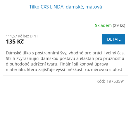
Tílko CXS LINDA, dámské, mátová
Skladem
(29 ks)
111,57 Kč bez DPH
DETAIL
135 Kč
Dámské tílko s postranními švy, vhodné pro práci i volný čas.
Střih zvýrazňující dámskou postavu a elastan pro pružnost a
dlouhodobé udržení tvaru. Finální silikonová úprava
materiálu, která zajišťuje vyšší měkkost, rozměrovou stálost
a omezuje žmolk
Kód:
19753591