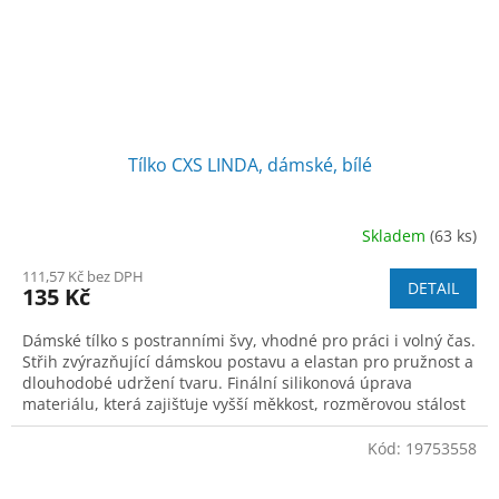
Tílko CXS LINDA, dámské, bílé
Skladem
(63 ks)
111,57 Kč bez DPH
DETAIL
135 Kč
Dámské tílko s postranními švy, vhodné pro práci i volný čas.
Střih zvýrazňující dámskou postavu a elastan pro pružnost a
dlouhodobé udržení tvaru. Finální silikonová úprava
materiálu, která zajišťuje vyšší měkkost, rozměrovou stálost
a omezuje žmolk
Kód:
19753558