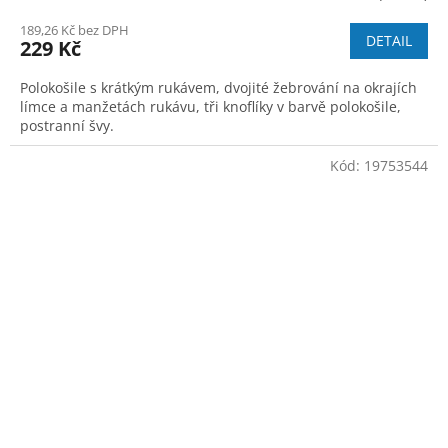
189,26 Kč bez DPH
DETAIL
229 Kč
Polokošile s krátkým rukávem, dvojité žebrování na okrajích
límce a manžetách rukávu, tři knoflíky v barvě polokošile,
postranní švy.
Kód:
19753544