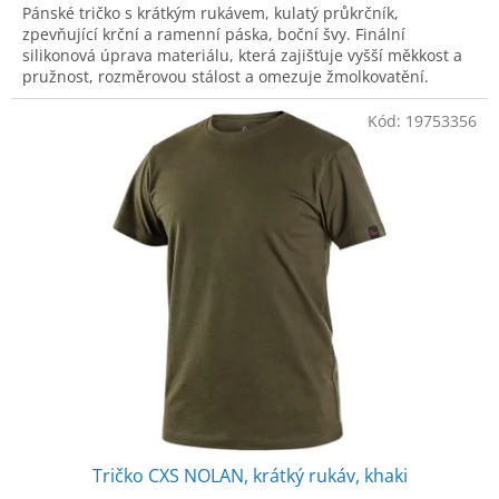
Pánské tričko s krátkým rukávem, kulatý průkrčník,
zpevňující krční a ramenní páska, boční švy. Finální
silikonová úprava materiálu, která zajišťuje vyšší měkkost a
pružnost, rozměrovou stálost a omezuje žmolkovatění.
Použití v práci i pro volný čas.
Kód:
19753356
Tričko CXS NOLAN, krátký rukáv, khaki