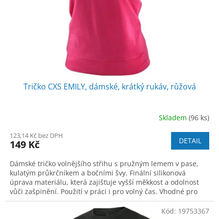
o
d
u
k
t
ů
Tričko CXS EMILY, dámské, krátký rukáv, růžová
Skladem
(96 ks)
123,14 Kč bez DPH
DETAIL
149 Kč
Dámské tričko volnějšího střihu s pružným lemem v pase,
kulatým průkrčníkem a bočními švy. Finální silikonová
úprava materiálu, která zajišťuje vyšší měkkost a odolnost
vůči zašpinění. Použití v práci i pro volný čas. Vhodné pro
potisk a výšivku.
Kód:
19753367