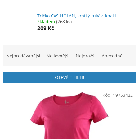
Tričko CXS NOLAN, krátký rukáv, khaki
Skladem
(268 ks)
209 Kč
Ř
a
Nejprodávanější
Nejlevnější
Nejdražší
Abecedně
z
e
n
OTEVŘÍT FILTR
í
p
V
r
Kód:
19753422
ý
o
p
d
i
u
s
k
p
t
r
ů