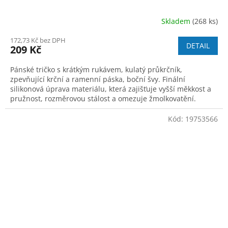
Skladem
(268 ks)
172,73 Kč bez DPH
DETAIL
209 Kč
Pánské tričko s krátkým rukávem, kulatý průkrčník,
zpevňující krční a ramenní páska, boční švy. Finální
silikonová úprava materiálu, která zajišťuje vyšší měkkost a
pružnost, rozměrovou stálost a omezuje žmolkovatění.
Použití v práci i pro volný čas.
Kód:
19753566