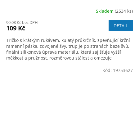
Skladem
(2534 ks)
90,08 Kč bez DPH
DETAIL
109 Kč
Tričko s krátkým rukávem, kulatý průkrčník, zpevňující krční
ramenní páska, zdvojené švy, trup je po stranách beze švů,
finální silikonová úprava materiálu, která zajišťuje vyšší
měkkost a pružnost, rozměrovou stálost a omezuje
žmolkovatění.
Kód:
19753627