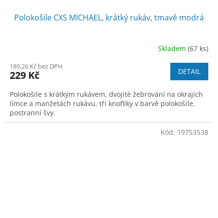
Polokošile CXS MICHAEL, krátký rukáv, tmavě modrá
Skladem
(67 ks)
189,26 Kč bez DPH
DETAIL
229 Kč
Polokošile s krátkým rukávem, dvojité žebrování na okrajích
límce a manžetách rukávu, tři knoflíky v barvě polokošile,
postranní švy.
Kód:
19753538