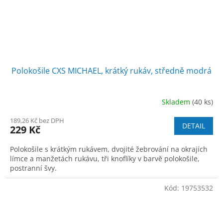
Polokošile CXS MICHAEL, krátký rukáv, středně modrá
Skladem
(40 ks)
189,26 Kč bez DPH
DETAIL
229 Kč
Polokošile s krátkým rukávem, dvojité žebrování na okrajích
límce a manžetách rukávu, tři knoflíky v barvě polokošile,
postranní švy.
Kód:
19753532