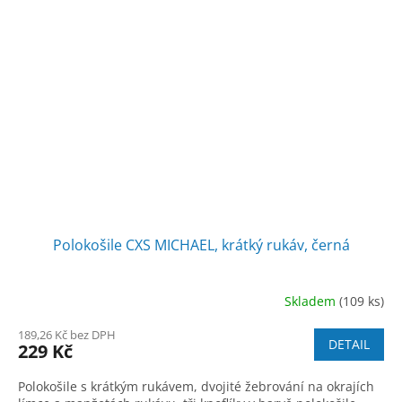
Polokošile CXS MICHAEL, krátký rukáv, černá
Skladem
(109 ks)
189,26 Kč bez DPH
DETAIL
229 Kč
Polokošile s krátkým rukávem, dvojité žebrování na okrajích