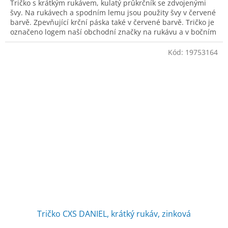
Tričko s krátkým rukávem, kulatý průkrčník se zdvojenými
švy. Na rukávech a spodním lemu jsou použity švy v červené
barvě. Zpevňující krční páska také v červené barvě. Tričko je
označeno logem naší obchodní značky na rukávu a v bočním
švu všitým štít
Kód:
19753164
Tričko CXS DANIEL, krátký rukáv, zinková