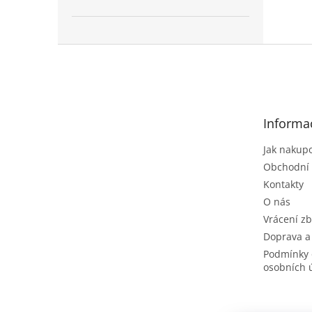
Z
á
p
a
t
Informa
í
Jak nakup
Obchodní
Kontakty
O nás
Vrácení zb
Doprava a
Podmínky 
osobních 