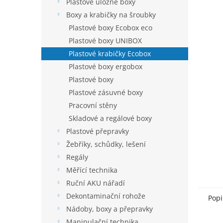
í
Plastové úložné boxy
hvězdič
p
Boxy a krabičky na šroubky
a
Plastové boxy Ecobox eco
n
Plastové boxy UNIBOX
e
Plastové krabičky Ecobox
l
Plastové boxy ergobox
Plastové boxy
Plastové zásuvné boxy
Pracovní stěny
Skladové a regálové boxy
Plastové přepravky
Žebříky, schůdky, lešení
Regály
Měřící technika
Ruční AKU nářadí
Dekontaminační rohože
Popi
Nádoby, boxy a přepravky
Manipulační technika