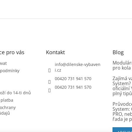
ce pro vás
Kontakt
Blog
Modulárn
ovat
info
@
dilenske-vybaven
pro kola
i.cz
 podmínky
Zajímá v
00420 731 941 570
System? 
00420 731 941 570
oficiáln
oží do 14-ti dnů
plný tip
 platba
Průvodc
ochrany
System: 
údajů
PRO, ne
řada je 