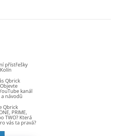
í přístřešky
 Kolín
ás Qbrick
Objevte
í YouTube kanál
ů a návodů
e Qbrick
ONE, PRIME,
bo TWO? Která
pro vás ta pravá?