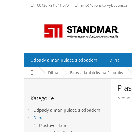
Přejít
00420 731 941 570
info@dilenske-vybaveni.cz
na
obsah
Odpady a manipulace s odpadem
Dílna
Domů
Dílna
Boxy a krabičky na šroubky
P
Plas
o
Přeskočit
s
Kategorie
Průměr
Neoho
kategorie
t
hodnoc
r
produk
Odpady a manipulace s odpadem
a
je
Dílna
n
0,0
Plastové skříně
z
n
5