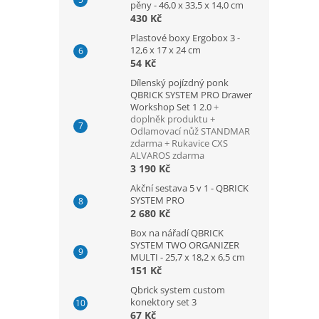
pěny - 46,0 x 33,5 x 14,0 cm
430 Kč
Plastové boxy Ergobox 3 -
12,6 x 17 x 24 cm
54 Kč
Dílenský pojízdný ponk
QBRICK SYSTEM PRO Drawer
Workshop Set 1 2.0
+
doplněk produktu +
Odlamovací nůž STANDMAR
zdarma + Rukavice CXS
ALVAROS zdarma
3 190 Kč
Akční sestava 5 v 1 - QBRICK
SYSTEM PRO
2 680 Kč
Box na nářadí QBRICK
SYSTEM TWO ORGANIZER
MULTI - 25,7 x 18,2 x 6,5 cm
151 Kč
Qbrick system custom
konektory set 3
67 Kč