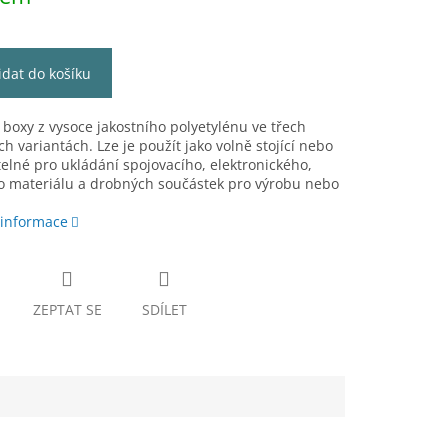
idat do košíku
 boxy z vysoce jakostního polyetylénu ve třech
h variantách. Lze je použít jako volně stojící nebo
elné pro ukládání spojovacího, elektronického,
o materiálu a drobných součástek pro výrobu nebo
 informace
ZEPTAT SE
SDÍLET