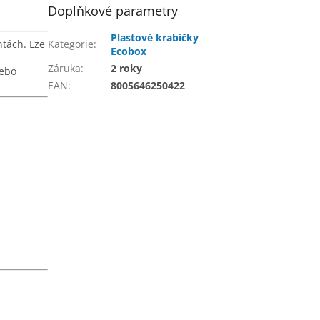
Doplňkové parametry
Plastové krabičky
ntách. Lze
Kategorie
:
Ecobox
Záruka
:
2 roky
nebo
EAN
:
8005646250422