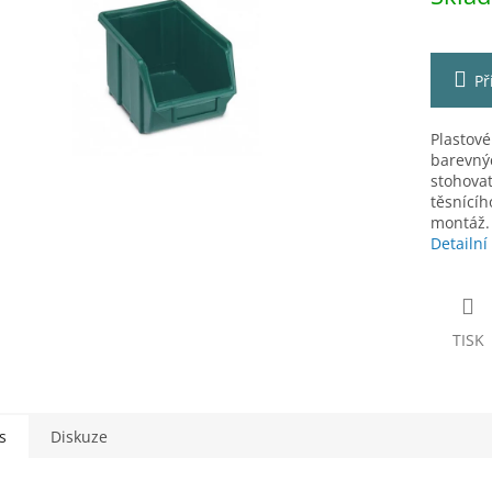
ek.
Př
Plastové
barevnýc
stohovat
těsnícíh
montáž.
Detailní
TISK
s
Diskuze