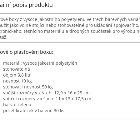
ailní popis produktu
tové boxy z vysoce jakostního polyetylénu ve třech barevných varia
oužít jako volně stojící nebo stohovatelné pro ukládání spojovacího,
tronického, těsnícího materiálu a drobných součástek pro výrobu 
táž.
ově o plastovém boxu:
materiál: vysoce jakostní polyetylén
stohovatelná
objem 3,8 litr
nosnost 10 kg
stohovací nosnost 50 kg
vnější rozměry v x š x h:
12,9 x 16 x 25 cm
vnitřní rozměry v x š x h:
11 x 13 x 17,5 cm
barva: zelená
počet krabiček v balení: 30 ks