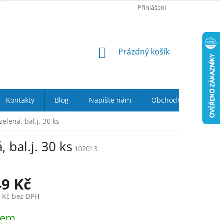
 NÁS
VRÁCENÍ ZBOŽÍ DO 14-TI DNŮ
Přihlášení
DOPRAVA A PLATBA
NÁKUPNÍ
Prázdný košík
KOŠÍK
Kontakty
Blog
Napište nám
Obchodní podmínky
elená, bal.j. 30 ks
 bal.j. 30 ks
102013
49 Kč
1 Kč bez DPH
dem