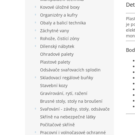
Det
Kovové úložné boxy
Organizéry a kufry
Plas
Obaly a balicí technika
je p
elek
Záchytné vany
mon
Rohože, čistící zóny
Dílenský nábytek
Bod
Ohradové palety
Plastové palety
Odsávače svařovacích splodin
Skladovací regálové buňky
Stavební kozy
Gravírování, rytí, ražení
Brusné stoly, stoly na broušení
Svařování - závěsy, stoly, odsávače
Skříně na nebezpečné látky
Počítačové skříně
Pracovní i volnočasové ochranné