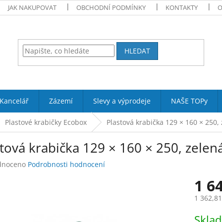
JAK NAKUPOVAT
OBCHODNÍ PODMÍNKY
KONTAKTY
O
HLEDAT
Kancelář
Zázemí
Slevy a výprodeje
NAŠE TOPy
Plastové krabičky Ecobox
Plastová krabička 129 × 160 × 250, z
tová krabička 129 × 160 × 250, zelená,
né
dnoceno
Podrobnosti hodnocení
ení
1 6
tu
1 362,8
Měrná
Skla
cena: