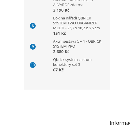
ALVAROS zdarma
3 190 Kč
Box na nářadí QBRICK
SYSTEM TWO ORGANIZER
MULTI - 25,7 x 18,2 x 6,5 cm
151 Kč
Akční sestava 5 v 1 - QBRICK
SYSTEM PRO
2 680 Kč
Qbrick system custom
konektory set 3
67 Kč
Z
á
p
a
t
Informa
í