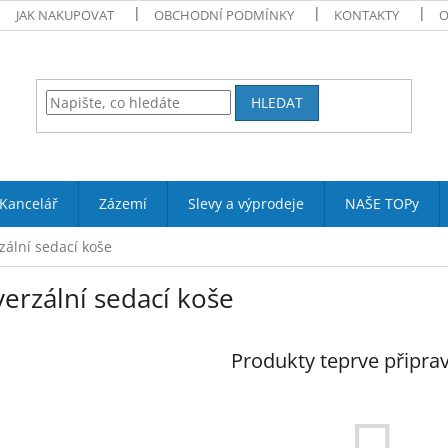
JAK NAKUPOVAT
OBCHODNÍ PODMÍNKY
KONTAKTY
O
HLEDAT
Kancelář
Zázemí
Slevy a výprodeje
NAŠE TOPy
zální sedací koše
erzální sedací koše
Produkty teprve připra