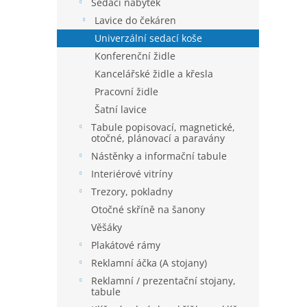
í
Sedací nábytek
p
Lavice do čekáren
a
Univerzální sedací koše
n
Konferenční židle
e
Kancelářské židle a křesla
l
Pracovní židle
Šatní lavice
Tabule popisovací, magnetické,
otočné, plánovací a paravány
Nástěnky a informační tabule
Interiérové vitríny
Trezory, pokladny
Otočné skříně na šanony
Věšáky
Plakátové rámy
Reklamní áčka (A stojany)
Reklamní / prezentační stojany,
tabule