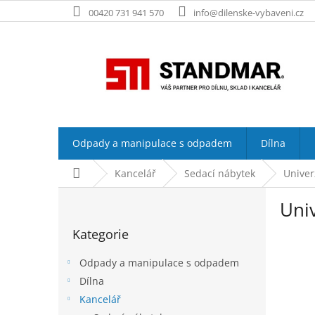
Přejít
00420 731 941 570
info@dilenske-vybaveni.cz
na
obsah
Odpady a manipulace s odpadem
Dílna
Domů
Kancelář
Sedací nábytek
Univer
P
Univ
o
Přeskočit
s
Kategorie
kategorie
t
r
Odpady a manipulace s odpadem
a
Dílna
n
Kancelář
n