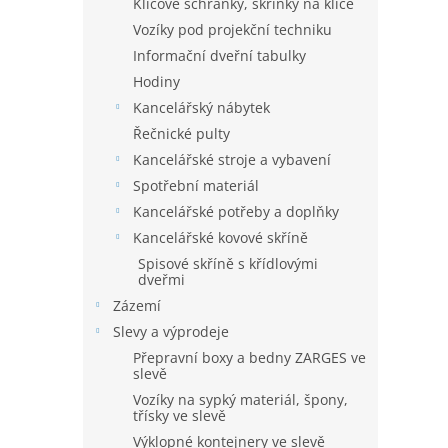
Klíčové schránky, skříňky na klíče
Vozíky pod projekční techniku
Informační dveřní tabulky
Hodiny
Kancelářský nábytek
Řečnické pulty
Kancelářské stroje a vybavení
Spotřební materiál
Kancelářské potřeby a doplňky
Kancelářské kovové skříně
Spisové skříně s křídlovými
dveřmi
Zázemí
Slevy a výprodeje
Přepravní boxy a bedny ZARGES ve
slevě
Vozíky na sypký materiál, špony,
třísky ve slevě
Výklopné kontejnery ve slevě