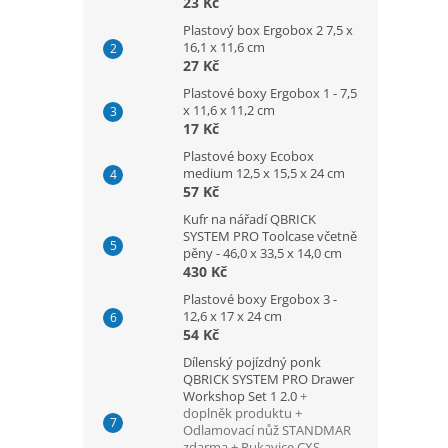
23 Kč
Plastový box Ergobox 2 7,5 x
16,1 x 11,6 cm
27 Kč
Plastové boxy Ergobox 1 - 7,5
x 11,6 x 11,2 cm
17 Kč
Plastové boxy Ecobox
medium 12,5 x 15,5 x 24 cm
57 Kč
Kufr na nářadí QBRICK
SYSTEM PRO Toolcase včetně
pěny - 46,0 x 33,5 x 14,0 cm
430 Kč
Plastové boxy Ergobox 3 -
12,6 x 17 x 24 cm
54 Kč
Dílenský pojízdný ponk
QBRICK SYSTEM PRO Drawer
Workshop Set 1 2.0
+
doplněk produktu +
Odlamovací nůž STANDMAR
zdarma + Rukavice CXS