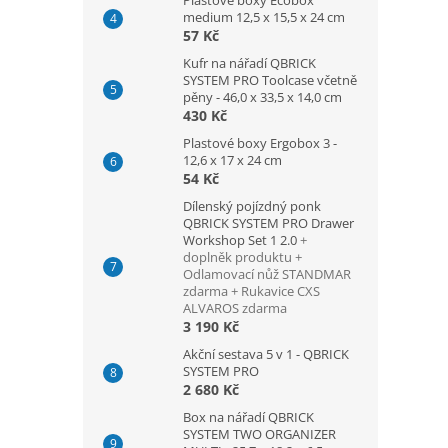
Plastové boxy Ecobox
medium 12,5 x 15,5 x 24 cm
57 Kč
Kufr na nářadí QBRICK
SYSTEM PRO Toolcase včetně
pěny - 46,0 x 33,5 x 14,0 cm
430 Kč
Plastové boxy Ergobox 3 -
12,6 x 17 x 24 cm
54 Kč
Dílenský pojízdný ponk
QBRICK SYSTEM PRO Drawer
Workshop Set 1 2.0
+
doplněk produktu +
Odlamovací nůž STANDMAR
zdarma + Rukavice CXS
ALVAROS zdarma
3 190 Kč
Akční sestava 5 v 1 - QBRICK
SYSTEM PRO
2 680 Kč
Box na nářadí QBRICK
SYSTEM TWO ORGANIZER