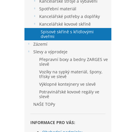
Kancelářské stroje a vybavení
Spotřební materiál
Kancelářské potřeby a doplňky
Kancelářské kovové skříně
Spisové skříně s křídlovými
dveřmi
Zázemí
Slevy a výprodeje
Přepravní boxy a bedny ZARGES ve
slevě
Vozíky na sypký materiál, špony,
třísky ve slevě
Výklopné kontejnery ve slevě
Potravinářské kovové regály ve
slevě
NAŠE TOPy
INFORMACE PRO VÁS: