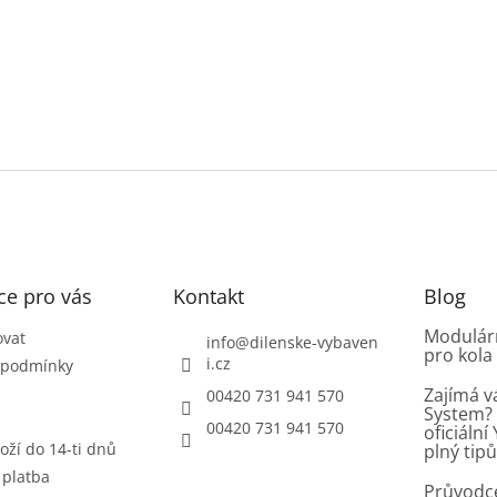
ce pro vás
Kontakt
Blog
Modulárn
ovat
info
@
dilenske-vybaven
pro kola
i.cz
 podmínky
Zajímá v
00420 731 941 570
System? 
00420 731 941 570
oficiáln
oží do 14-ti dnů
plný tip
 platba
Průvodc