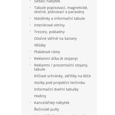
í
Sedací nábytek
p
Tabule popisovací, magnetické,
a
otočné, plánovací a paravány
n
Nástěnky a informační tabule
e
Interiérové vitríny
l
Trezory, pokladny
Otočné skříně na šanony
Věšáky
Plakátové rámy
Reklamní áčka (A stojany)
Reklamní / prezentační stojany,
tabule
Klíčové schránky, skříňky na klíče
Vozíky pod projekční techniku
Informační dveřní tabulky
Hodiny
Kancelářský nábytek
Řečnické pulty