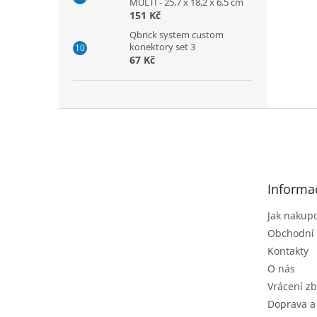
MULTI - 25,7 x 18,2 x 6,5 cm
151 Kč
Qbrick system custom
konektory set 3
67 Kč
Z
á
p
a
t
Informa
í
Jak nakup
Obchodní
Kontakty
O nás
Vrácení zb
Doprava a