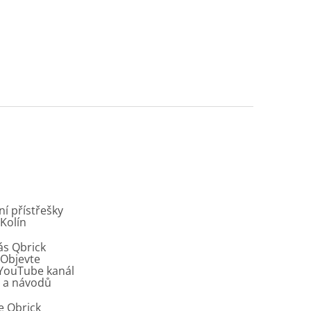
í přístřešky
 Kolín
ás Qbrick
Objevte
í YouTube kanál
ů a návodů
e Qbrick