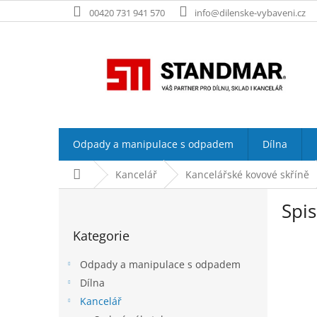
Přejít
00420 731 941 570
info@dilenske-vybaveni.cz
na
obsah
Odpady a manipulace s odpadem
Dílna
Domů
Kancelář
Kancelářské kovové skříně
P
Spis
o
Přeskočit
s
Kategorie
kategorie
t
r
Odpady a manipulace s odpadem
a
Dílna
n
Kancelář
n