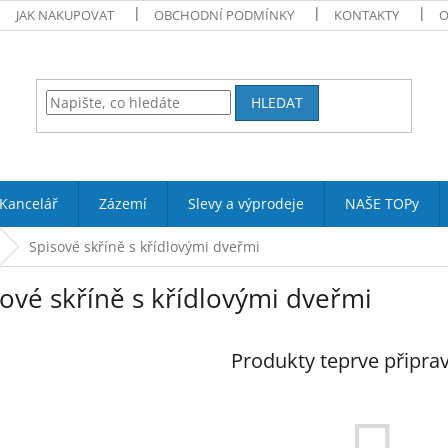
JAK NAKUPOVAT
OBCHODNÍ PODMÍNKY
KONTAKTY
O
HLEDAT
Kancelář
Zázemí
Slevy a výprodeje
NAŠE TOPy
Spisové skříně s křídlovými dveřmi
ové skříně s křídlovými dveřmi
Produkty teprve připra