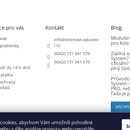
ce pro vás
Kontakt
Blog
Modulárn
ovat
info
@
dilenske-vybaven
pro kola
i.cz
 podmínky
Zajímá v
00420 731 941 570
System? 
00420 731 941 570
oficiáln
oží do 14-ti dnů
plný tip
 platba
Průvodc
ochrany
System: 
údajů
PRO, ne
řada je 
ARCHIV
cookies, abychom Vám umožnili pohodlné
S
SK zákazníci - dielenske-vybavenie.sk
webu a díky analýze provozu webu neustále