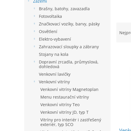
í
Zázemí
p
Brašny, batohy, zavazadla
a
Fotovoltaika
n
Značkovací vozíky, barvy, pásky
Ř
e
a
Osvětlení
l
Nejpr
z
Elektro-vybavení
e
Zahrazovací sloupky a zábrany
n
Stojany na kola
í
Dopravní zrcadla, průmyslová,
p
V
dohledová
r
ý
Venkovní lavičky
o
p
Venkovní vitríny
d
i
u
Venkovní vitríny Magnetoplan
s
k
Menu restaurační vitríny
p
t
r
Venkovní vitríny Teo
ů
o
Venkovní vitríny JD, typ T
d
Vitríny pro interiér i zastřešený
u
exteriér, typ SCO
Venko