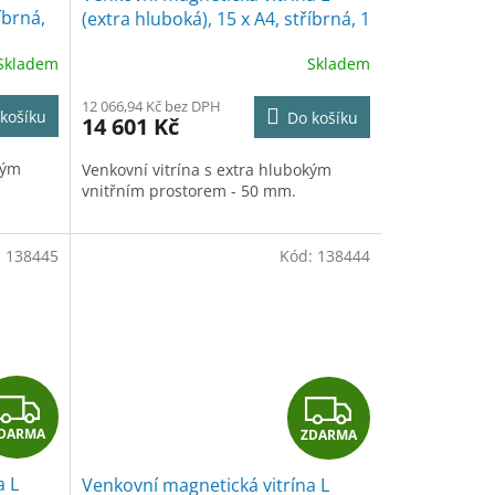
A
A
íbrná,
(extra hluboká), 15 x A4, stříbrná, 1
x 1,2 m
R
R
Skladem
Skladem
M
M
12 066,94 Kč bez DPH
košíku
Do košíku
14 601 Kč
A
A
kým
Venkovní vitrína s extra hlubokým
vnitřním prostorem - 50 mm.
:
138445
Kód:
138444
Z
Z
DARMA
ZDARMA
D
D
a L
Venkovní magnetická vitrína L