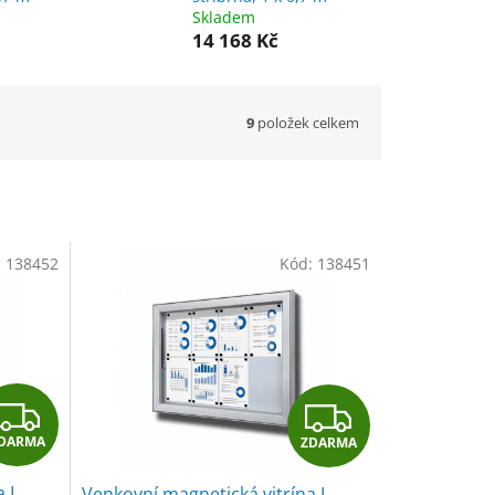
Skladem
14 168 Kč
9
položek celkem
:
138452
Kód:
138451
Z
Z
DARMA
ZDARMA
D
D
a L
Venkovní magnetická vitrína L