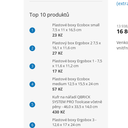
(extr
1 x 1
Top 10 produktů
Plastové boxy Ecobox small
13 938
7,5 x 11 x 16,5 cm
16 8
23 Kč
Venko
Plastový box Ergobox 2 7,5 x
16,1 x 11,6 cm
vnitř
27 Kč
Plastové boxy Ergobox 1 - 7,5
x 11,6 x 11,2 cm
17 Kč
Plastové boxy Ecobox
medium 12,5 x 15,5 x 24 cm
57 Kč
Kufr na nářadí QBRICK
SYSTEM PRO Toolcase včetně
pěny - 46,0 x 33,5 x 14,0 cm
430 Kč
Plastové boxy Ergobox 3 -
12,6 x 17 x 24 cm