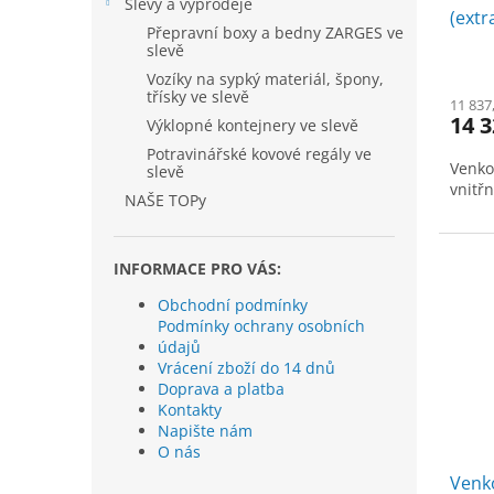
Slevy a výprodeje
(extr
Přepravní boxy a bedny ZARGES ve
0,8 x
slevě
Vozíky na sypký materiál, špony,
třísky ve slevě
11 837
14 3
Výklopné kontejnery ve slevě
Potravinářské kovové regály ve
Venko
slevě
vnitř
NAŠE TOPy
INFORMACE PRO VÁS:
Obchodní podmínky
Podmínky ochrany osobních
údajů
Vrácení zboží do 14 dnů
Doprava a platba
Kontakty
Napište nám
O nás
Venko