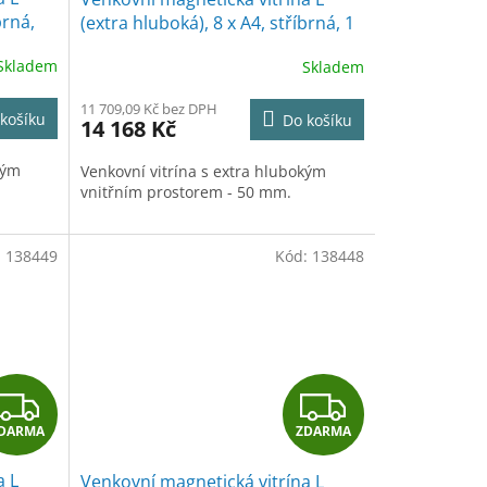
A
A
brná,
(extra hluboká), 8 x A4, stříbrná, 1
x 0,7 m
R
R
Skladem
Skladem
M
M
11 709,09 Kč bez DPH
košíku
Do košíku
14 168 Kč
A
A
kým
Venkovní vitrína s extra hlubokým
vnitřním prostorem - 50 mm.
:
138449
Kód:
138448
Z
Z
DARMA
ZDARMA
D
D
a L
Venkovní magnetická vitrína L