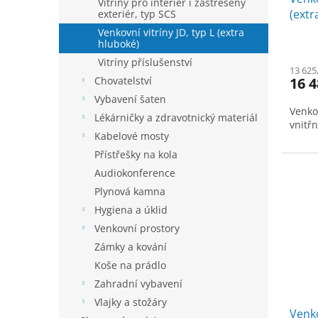
k
Vitríny pro interiér i zastřešený
(extr
t
exteriér, typ SCS
1 x 1
ů
Venkovní vitríny JD, typ L (extra
hluboké)
Vitríny příslušenství
13 625
16 4
Chovatelství
Vybavení šaten
Venko
Lékárničky a zdravotnický materiál
vnitř
Kabelové mosty
Přístřešky na kola
Audiokonference
Plynová kamna
Hygiena a úklid
Venkovní prostory
Zámky a kování
Koše na prádlo
Zahradní vybavení
Vlajky a stožáry
Venko