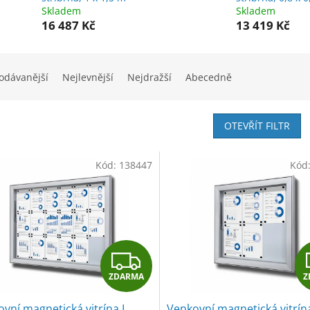
Skladem
Skladem
16 487 Kč
13 419 Kč
odávanější
Nejlevnější
Nejdražší
Abecedně
OTEVŘÍT FILTR
Kód:
138447
Kód
Z
ZDARMA
Z
D
vní magnetická vitrína L
Venkovní magnetická vitrín