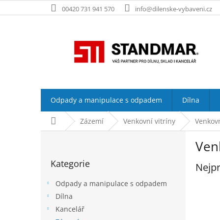
Přejít
00420 731 941 570
info@dilenske-vybaveni.cz
na
obsah
Odpady a manipulace s odpadem
Dílna
Domů
Zázemí
Venkovní vitríny
Venkovn
P
Venk
o
Přeskočit
s
Kategorie
kategorie
Nejpr
t
r
Odpady a manipulace s odpadem
a
Dílna
n
Kancelář
n