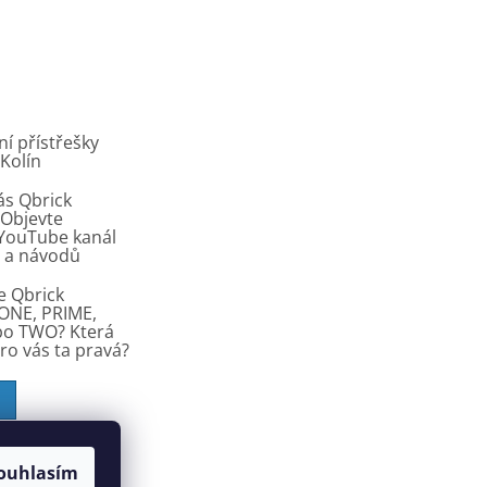
í přístřešky
 Kolín
ás Qbrick
Objevte
í YouTube kanál
ů a návodů
e Qbrick
ONE, PRIME,
bo TWO? Která
pro vás ta pravá?
ouhlasím