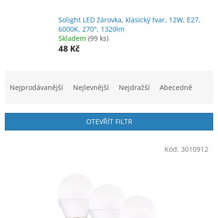
Solight LED žárovka, klasický tvar, 12W, E27,
6000K, 270°, 1320lm
Skladem
(99 ks)
48 Kč
Ř
a
Nejprodávanější
Nejlevnější
Nejdražší
Abecedně
z
e
n
OTEVŘÍT FILTR
í
p
V
r
Kód:
3010912
ý
o
p
d
i
u
s
k
p
t
r
ů