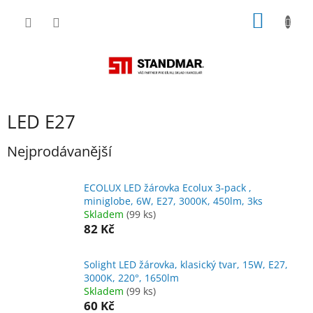
Přejít
NÁKUP
na
obsah
KOŠÍK
LED E27
Nejprodávanější
ECOLUX LED žárovka Ecolux 3-pack ,
miniglobe, 6W, E27, 3000K, 450lm, 3ks
Skladem
(99 ks)
82 Kč
Solight LED žárovka, klasický tvar, 15W, E27,
3000K, 220°, 1650lm
Skladem
(99 ks)
60 Kč