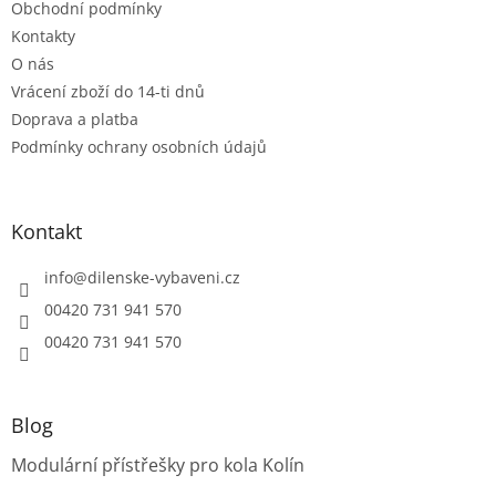
Obchodní podmínky
y
v
Kontakty
ý
O nás
p
Vrácení zboží do 14-ti dnů
i
s
Doprava a platba
u
Podmínky ochrany osobních údajů
Kontakt
info
@
dilenske-vybaveni.cz
00420 731 941 570
00420 731 941 570
Blog
Modulární přístřešky pro kola Kolín