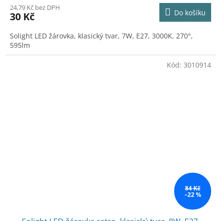
24,79 Kč bez DPH
Do košíku
30 Kč
Solight LED žárovka, klasický tvar, 7W, E27, 3000K, 270°,
595lm
Kód:
3010914
84 Kč
–22 %