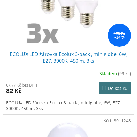
o
d
u
k
t
ů
108 Kč
–24 %
ECOLUX LED žárovka Ecolux 3-pack , miniglobe, 6W,
E27, 3000K, 450lm, 3ks
Skladem
(99 ks)
67,77 Kč bez DPH
Do košíku
82 Kč
ECOLUX LED žárovka Ecolux 3-pack , miniglobe, 6W, E27,
3000K, 450lm, 3ks
Kód:
3011248