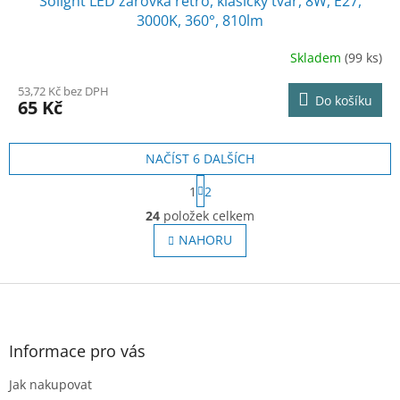
Solight LED žárovka retro, klasický tvar, 8W, E27,
3000K, 360°, 810lm
Skladem
(99 ks)
53,72 Kč bez DPH
Do košíku
65 Kč
NAČÍST 6 DALŠÍCH
S
1
2
t
O
r
24
položek celkem
v
á
l
NAHORU
n
á
k
o
d
v
Z
a
á
c
á
n
í
p
í
p
a
Informace pro vás
r
t
v
Jak nakupovat
í
k