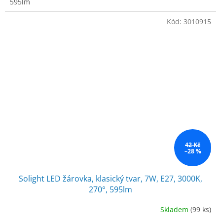
595lm
Kód:
3010915
42 Kč
–28 %
Solight LED žárovka, klasický tvar, 7W, E27, 3000K,
270°, 595lm
Skladem
(99 ks)