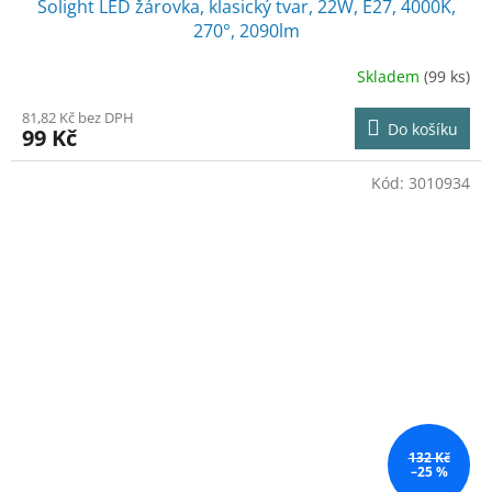
Solight LED žárovka, klasický tvar, 22W, E27, 4000K,
270°, 2090lm
Skladem
(99 ks)
81,82 Kč bez DPH
Do košíku
99 Kč
Kód:
3010934
132 Kč
–25 %