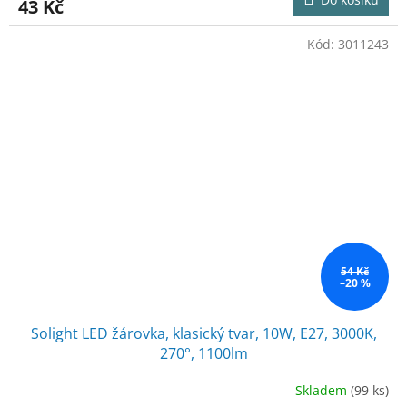
43 Kč
Kód:
3011243
54 Kč
–20 %
Solight LED žárovka, klasický tvar, 10W, E27, 3000K,
270°, 1100lm
Skladem
(99 ks)