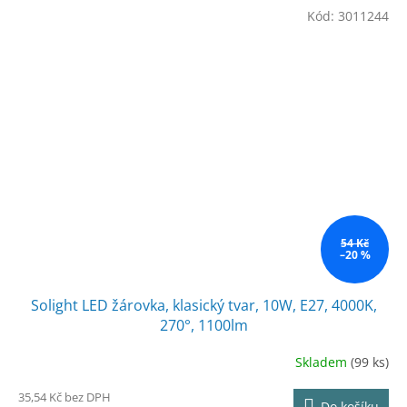
Kód:
3011244
54 Kč
–20 %
Solight LED žárovka, klasický tvar, 10W, E27, 4000K,
270°, 1100lm
Skladem
(99 ks)
35,54 Kč bez DPH
Do košíku