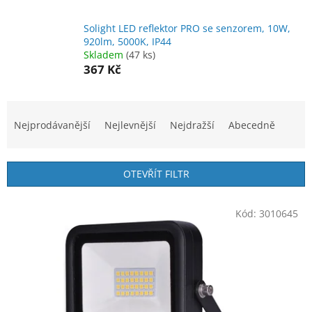
Solight LED reflektor PRO se senzorem, 10W,
920lm, 5000K, IP44
Skladem
(47 ks)
367 Kč
Ř
a
Nejprodávanější
Nejlevnější
Nejdražší
Abecedně
z
e
n
OTEVŘÍT FILTR
í
p
V
r
Kód:
3010645
ý
o
p
d
i
u
s
k
p
t
r
ů