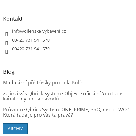
s
u
Kontakt
info
@
dilenske-vybaveni.cz
00420 731 941 570
00420 731 941 570
Blog
Modulární přístřešky pro kola Kolín
Zajímá vás Qbrick System? Objevte oficiální YouTube
kanál plný tipů a návodů
Průvodce Qbrick System: ONE, PRIME, PRO, nebo TWO?
Která řada je pro vás ta pravá?
ARCHIV