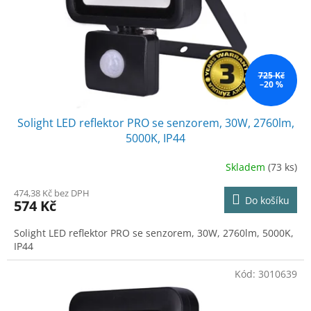
o
d
u
k
t
ů
725 Kč
–20 %
Solight LED reflektor PRO se senzorem, 30W, 2760lm,
5000K, IP44
Skladem
(73 ks)
474,38 Kč bez DPH
Do košíku
574 Kč
Solight LED reflektor PRO se senzorem, 30W, 2760lm, 5000K,
IP44
Kód:
3010639