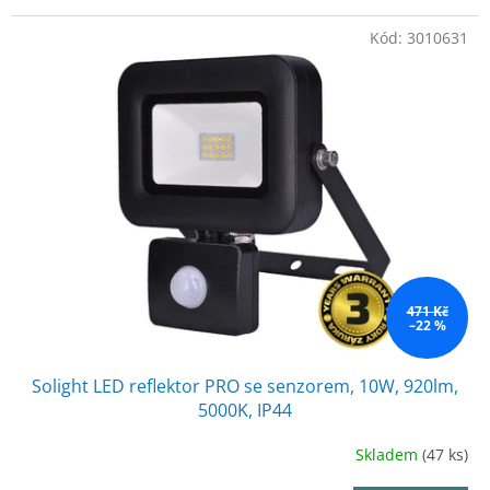
Kód:
3010631
471 Kč
–22 %
Solight LED reflektor PRO se senzorem, 10W, 920lm,
5000K, IP44
Skladem
(47 ks)