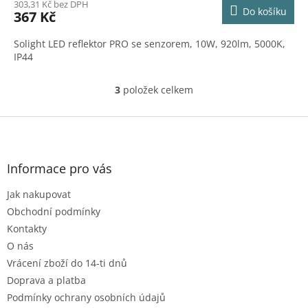
303,31 Kč bez DPH
Do košíku
367 Kč
Solight LED reflektor PRO se senzorem, 10W, 920lm, 5000K,
IP44
3
položek celkem
O
v
l
Z
á
á
d
p
a
a
Informace pro vás
c
t
í
Jak nakupovat
í
p
r
Obchodní podmínky
v
Kontakty
k
O nás
y
Vrácení zboží do 14-ti dnů
v
ý
Doprava a platba
p
Podmínky ochrany osobních údajů
i