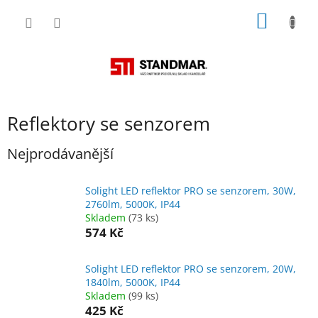
Přejít
NÁKUP
na
obsah
KOŠÍK
Reflektory se senzorem
Nejprodávanější
Solight LED reflektor PRO se senzorem, 30W,
2760lm, 5000K, IP44
Skladem
(73 ks)
574 Kč
Solight LED reflektor PRO se senzorem, 20W,
1840lm, 5000K, IP44
Skladem
(99 ks)
425 Kč