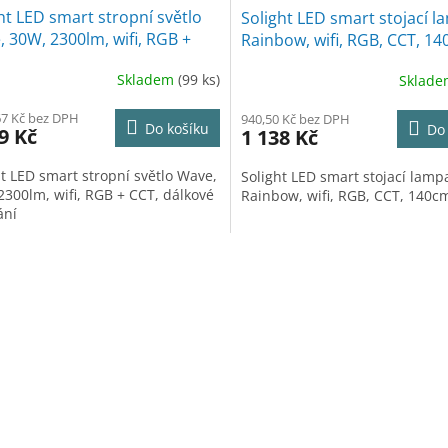
ht LED smart stropní světlo
Solight LED smart stojací 
 30W, 2300lm, wifi, RGB +
Rainbow, wifi, RGB, CCT, 1
dálkové ovládání
Skladem
(99 ks)
Sklad
67 Kč bez DPH
940,50 Kč bez DPH
Do košíku
Do
9 Kč
1 138 Kč
ht LED smart stropní světlo Wave,
Solight LED smart stojací lamp
2300lm, wifi, RGB + CCT, dálkové
Rainbow, wifi, RGB, CCT, 140c
ání
O
v
l
á
d
a
c
í
p
r