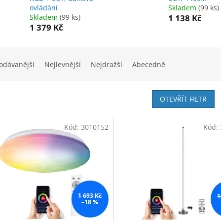
ovládání
Skladem
(99 ks)
Skladem
(99 ks)
1 138 Kč
1 379 Kč
odávanější
Nejlevnější
Nejdražší
Abecedně
OTEVŘÍT FILTR
Kód:
3010152
Kód:
1 693 Kč
1
–18 %