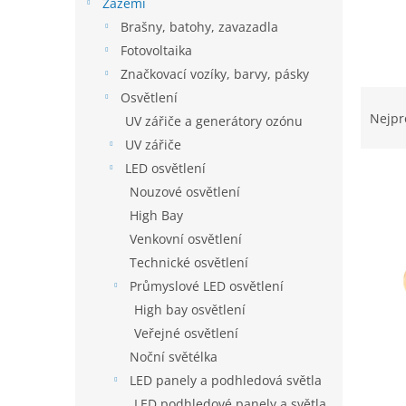
í
Zázemí
p
Brašny, batohy, zavazadla
a
Fotovoltaika
n
Značkovací vozíky, barvy, pásky
e
Ř
Osvětlení
l
a
Nejpr
UV zářiče a generátory ozónu
z
UV zářiče
e
LED osvětlení
n
Nouzové osvětlení
í
p
High Bay
V
r
Venkovní osvětlení
ý
o
p
Technické osvětlení
d
i
Průmyslové LED osvětlení
u
s
High bay osvětlení
k
p
t
Veřejné osvětlení
r
ů
Noční světélka
o
LED panely a podhledová světla
d
u
LED podhledové panely a světla