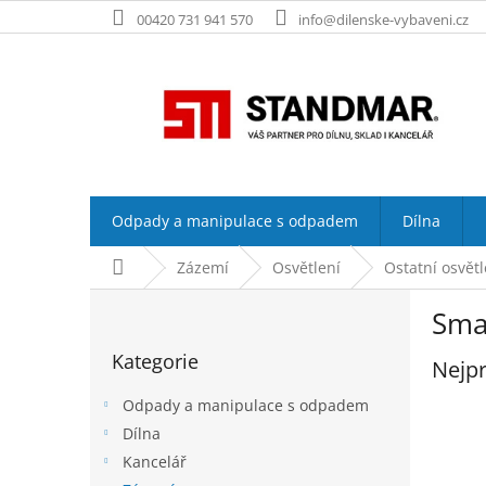
Přejít
00420 731 941 570
info@dilenske-vybaveni.cz
na
obsah
Odpady a manipulace s odpadem
Dílna
Domů
Zázemí
Osvětlení
Ostatní osvětl
P
Smar
o
Přeskočit
s
Kategorie
kategorie
Nejpr
t
r
Odpady a manipulace s odpadem
a
Dílna
n
Kancelář
n