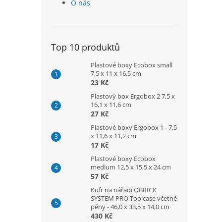
O nás
Top 10 produktů
Plastové boxy Ecobox small
7,5 x 11 x 16,5 cm
23 Kč
Plastový box Ergobox 2 7,5 x
16,1 x 11,6 cm
27 Kč
Plastové boxy Ergobox 1 - 7,5
x 11,6 x 11,2 cm
17 Kč
Plastové boxy Ecobox
medium 12,5 x 15,5 x 24 cm
57 Kč
Kufr na nářadí QBRICK
SYSTEM PRO Toolcase včetně
pěny - 46,0 x 33,5 x 14,0 cm
430 Kč