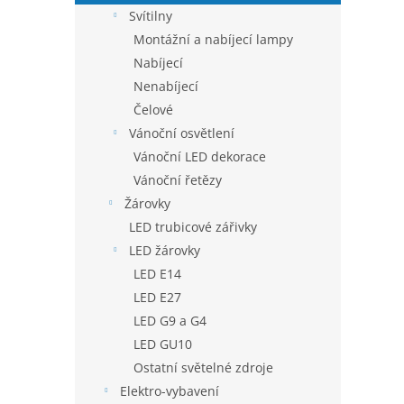
Svítilny
Montážní a nabíjecí lampy
Nabíjecí
Nenabíjecí
Čelové
Vánoční osvětlení
Vánoční LED dekorace
Vánoční řetězy
Žárovky
LED trubicové zářivky
LED žárovky
LED E14
LED E27
LED G9 a G4
LED GU10
Ostatní světelné zdroje
Elektro-vybavení