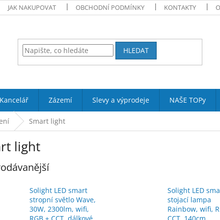
JAK NAKUPOVAT
OBCHODNÍ PODMÍNKY
KONTAKTY
O
HLEDAT
Kancelář
Zázemí
Slevy a výprodeje
NAŠE TOPy
ení
Smart light
t light
odávanější
Solight LED smart
Solight LED sma
stropní světlo Wave,
stojací lampa
30W, 2300lm, wifi,
Rainbow, wifi, 
RGB + CCT, dálkové
CCT, 140cm