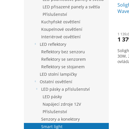
Solig
k
LED přisazené panely a světla
Wave,
t
Příslušenství
CCT, 
ů
Kuchyňské osvětlení
Koupelnové osvětlení
1 139,
Interiérové osvětlení
1 37
LED reflektory
Solig
Reflektory bez senzoru
30W, 
Reflektory se senzorem
ovlád
Reflektory se stojanem
LED stolní lampičky
Ostatní osvětlení
LED pásky a příslušenství
LED pásky
Napájecí zdroje 12V
Příslušenství
Senzory a konektory
Smart light