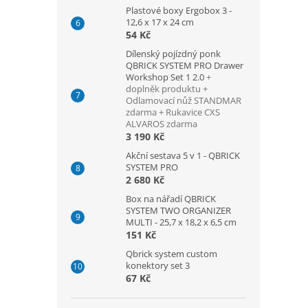
Plastové boxy Ergobox 3 -
12,6 x 17 x 24 cm
54 Kč
Dílenský pojízdný ponk
QBRICK SYSTEM PRO Drawer
Workshop Set 1 2.0
+
doplněk produktu +
Odlamovací nůž STANDMAR
zdarma + Rukavice CXS
ALVAROS zdarma
3 190 Kč
Akční sestava 5 v 1 - QBRICK
SYSTEM PRO
2 680 Kč
Box na nářadí QBRICK
SYSTEM TWO ORGANIZER
MULTI - 25,7 x 18,2 x 6,5 cm
151 Kč
Qbrick system custom
konektory set 3
67 Kč