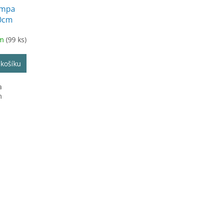
lampa
40cm
em
(99 ks)
 košíku
a
m