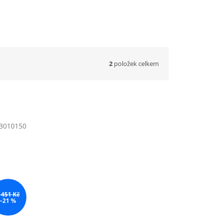
2
položek celkem
3010150
 451 Kč
–21 %