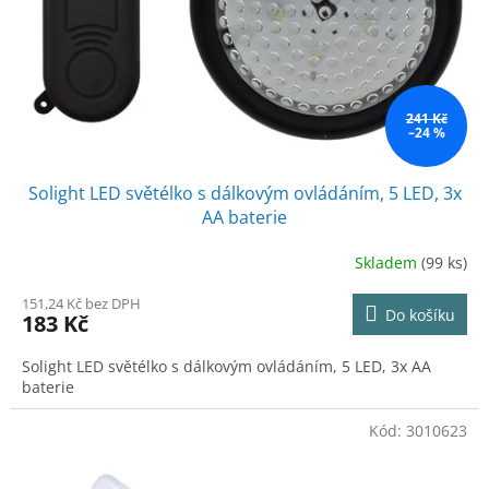
o
d
u
k
t
ů
241 Kč
–24 %
Solight LED světélko s dálkovým ovládáním, 5 LED, 3x
AA baterie
Skladem
(99 ks)
151,24 Kč bez DPH
Do košíku
183 Kč
Solight LED světélko s dálkovým ovládáním, 5 LED, 3x AA
baterie
Kód:
3010623