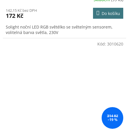
142,15 Kč bez DPH
Do košíku
172 Kč
Solight noční LED RGB světélko se světelným sensorem,
volitelná barva světla, 230V
Kód:
3010620
314 Kč
–19 %