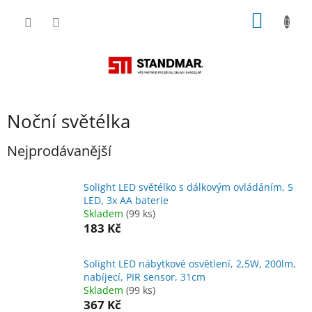
Přejít
NÁKUP
na
obsah
KOŠÍK
Noční světélka
Nejprodávanější
Solight LED světélko s dálkovým ovládáním, 5
LED, 3x AA baterie
Skladem
(99 ks)
183 Kč
Solight LED nábytkové osvětlení, 2,5W, 200lm,
nabíjecí, PIR sensor, 31cm
Skladem
(99 ks)
367 Kč