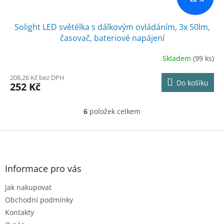
Solight LED světélka s dálkovým ovládáním, 3x 50lm,
časovač, bateriové napájení
Skladem
(99 ks)
208,26 Kč bez DPH
Do košíku
252 Kč
6
položek celkem
O
v
l
Z
á
á
d
p
a
a
Informace pro vás
c
t
í
Jak nakupovat
í
p
r
Obchodní podmínky
v
Kontakty
k