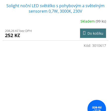
Solight noční LED světélko s pohybovým a světelným
sensorem 0,7W, 3000K, 230V
Skladem
(99 ks)
208,26 Kč bez DPH
Do košíku
252 Kč
Kód:
3010617
326 Kč
–22 %