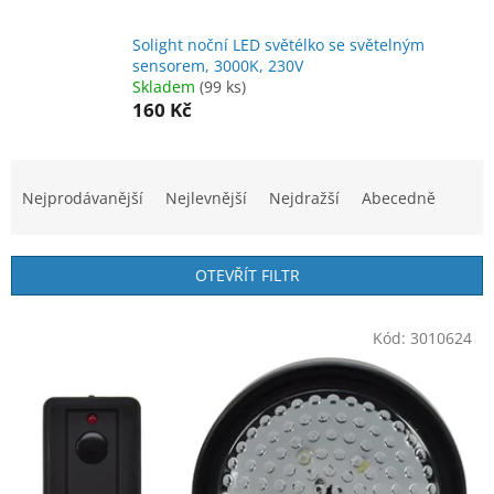
Solight noční LED světélko se světelným
sensorem, 3000K, 230V
Skladem
(99 ks)
160 Kč
Ř
a
Nejprodávanější
Nejlevnější
Nejdražší
Abecedně
z
e
n
OTEVŘÍT FILTR
í
p
V
r
Kód:
3010624
ý
o
p
d
i
u
s
k
p
t
r
ů