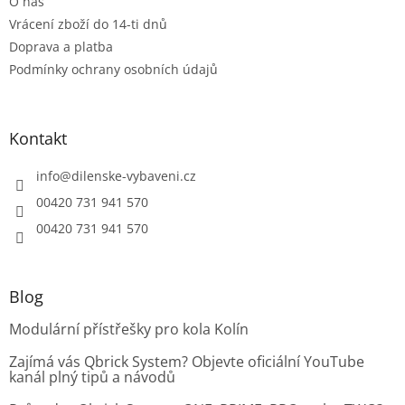
O nás
y
Vrácení zboží do 14-ti dnů
v
ý
Doprava a platba
p
Podmínky ochrany osobních údajů
i
s
u
Kontakt
info
@
dilenske-vybaveni.cz
00420 731 941 570
00420 731 941 570
Blog
Modulární přístřešky pro kola Kolín
Zajímá vás Qbrick System? Objevte oficiální YouTube
kanál plný tipů a návodů