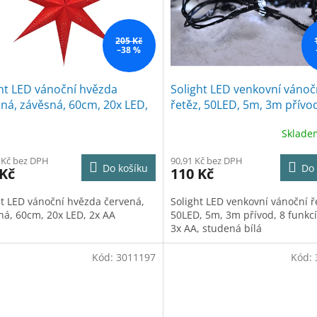
205 Kč
–38 %
ht LED vánoční hvězda
Solight LED venkovní vánoč
ná, závěsná, 60cm, 20x LED,
řetěz, 50LED, 5m, 3m přívod
A
funkcí, IP44. 3x AA, studená 
Sklad
 Kč bez DPH
90,91 Kč bez DPH
Do košíku
Do 
 Kč
110 Kč
ht LED vánoční hvězda červená,
Solight LED venkovní vánoční ř
ná, 60cm, 20x LED, 2x AA
50LED, 5m, 3m přívod, 8 funkcí,
3x AA, studená bílá
Kód:
3011197
Kód: