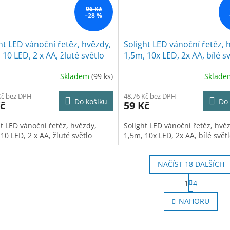
96 Kč
–28 %
ht LED vánoční řetěz, hvězdy,
Solight LED vánoční řetěz, 
 10 LED, 2 x AA, žluté světlo
1,5m, 10x LED, 2x AA, bílé s
Skladem
(99 ks)
Sklad
Kč bez DPH
48,76 Kč bez DPH
Do košíku
Do 
č
59 Kč
ht LED vánoční řetěz, hvězdy,
Solight LED vánoční řetěz, hvě
10 LED, 2 x AA, žluté světlo
1,5m, 10x LED, 2x AA, bílé svět
NAČÍST 18 DALŠÍCH
S
1
4
t
O
r
v
NAHORU
á
l
n
á
k
d
o