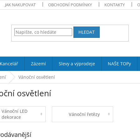
JAK NAKUPOVAT
OBCHODNÍ PODMÍNKY
KONTAKTY
O
HLEDAT
Kancelář
Zázemí
Slevy a výprodeje
NAŠE TOPy
ení
Vánoční osvětlení
oční osvětlení
Vánoční LED
Vánoční řetězy
dekorace
odávanější