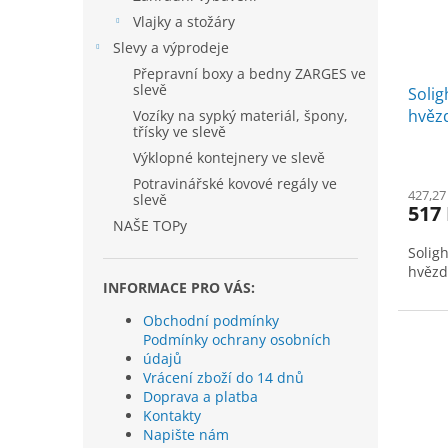
Vlajky a stožáry
Slevy a výprodeje
Přepravní boxy a bedny ZARGES ve
slevě
Solig
hvězd
Vozíky na sypký materiál, špony,
třísky ve slevě
Výklopné kontejnery ve slevě
Potravinářské kovové regály ve
427,27
slevě
517
NAŠE TOPy
Solig
hvězd
INFORMACE PRO VÁS:
Obchodní podmínky
Podmínky ochrany osobních
údajů
Vrácení zboží do 14 dnů
Doprava a platba
Kontakty
Napište nám