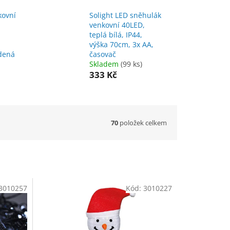
kovní
Solight LED sněhulák
venkovní 40LED,
teplá bílá, IP44,
,
výška 70cm, 3x AA,
udená
časovač
Skladem
(99 ks)
333 Kč
70
položek celkem
3010257
Kód:
3010227