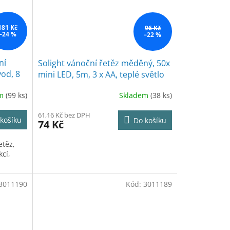
181 Kč
96 Kč
–24 %
–22 %
ní
Solight vánoční řetěz měděný, 50x
vod, 8
mini LED, 5m, 3 x AA, teplé světlo
bílá
em
(99 ks)
Skladem
(38 ks)
61,16 Kč bez DPH
košíku
Do košíku
74 Kč
etěz,
cí,
3011190
Kód:
3011189