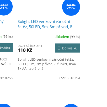
120 Kč
144 Kč
–21 %
–23 %
ný,
Solight LED venkovní vánoční
řetěz, 50LED, 5m, 3m přívod, 8
funkcí, IP44, 3x AA, teplá bílá
em
(99 ks)
Skladem
(99 ks)
90,91 Kč bez DPH
košíku
Do košíku
110 Kč
 100x
Solight LED venkovní vánoční řetěz,
 světlo
50LED, 5m, 3m přívod, 8 funkcí, IP44,
3x AA, teplá bílá
3010255
Kód:
3010254