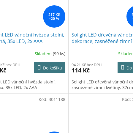
217 Kč
–20 %
ht LED vánoční hvězda stolní,
Solight LED dřevěná vánočn
ná, 35x LED, 2x AAA
dekorace, zasněžené zimní
květiny, 37cm, 2x AA
Skladem
(99 ks)
Sklad
 Kč bez DPH
94,21 Kč bez DPH
Do košíku
Do 
 Kč
114 Kč
ht LED vánoční hvězda stolní,
Solight LED dřevěná vánoční d
ná, 35x LED, 2x AAA
zasněžené zimní květiny, 37cm
Kód:
3011188
Kód: