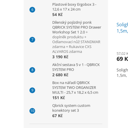
Plastové boxy Ergobox 3 -
12,6 x 17 x 24 cm
54 Kč
Dílenský pojízdný ponk
Solig
QBRICK SYSTEM PRO Drawer
1,5m,
Workshop Set 1 2.0
+
doplněk produktu +
Odlamovací nůž STANDMAR
zdarma + Rukavice CXS
ALVAROS zdarma
57,02 
3 190 Kč
69 K
Akční sestava 5 v 1 - QBRICK
SYSTEM PRO
Solig
2 680 Kč
1,5m, 
Box na nářadí QBRICK
SYSTEM TWO ORGANIZER
MULTI - 25,7 x 18,2 x 6,5 cm
151 Kč
Qbrick system custom
konektory set 3
67 Kč