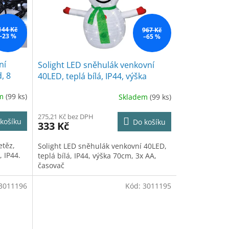
144 Kč
967 Kč
–23 %
–65 %
ní
Solight LED sněhulák venkovní
, 8
40LED, teplá bílá, IP44, výška
bílá
70cm, 3x AA, časovač
em
(99 ks)
Skladem
(99 ks)
275,21 Kč bez DPH
košíku
Do košíku
333 Kč
etěz,
Solight LED sněhulák venkovní 40LED,
 IP44.
teplá bílá, IP44, výška 70cm, 3x AA,
časovač
3011196
Kód:
3011195