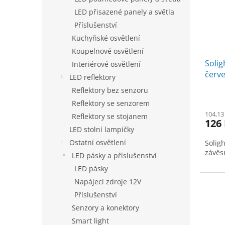
k
p
LED přisazené panely a světla
t
r
ů
Příslušenství
o
Kuchyňské osvětlení
d
Koupelnové osvětlení
u
Solig
k
Interiérové osvětlení
červe
t
LED reflektory
2x A
ů
Reflektory bez senzoru
Reflektory se senzorem
104,13
Reflektory se stojanem
126
LED stolní lampičky
Ostatní osvětlení
Solig
závěs
LED pásky a příslušenství
LED pásky
Napájecí zdroje 12V
Příslušenství
Senzory a konektory
Smart light