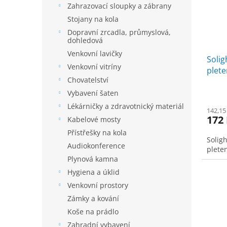
Zahrazovací sloupky a zábrany
Stojany na kola
Dopravní zrcadla, průmyslová,
dohledová
Venkovní lavičky
Solig
Venkovní vitríny
plete
Chovatelství
Vybavení šaten
Lékárničky a zdravotnický materiál
142,15
172
Kabelové mosty
Přístřešky na kola
Solig
Audiokonference
plete
Plynová kamna
Hygiena a úklid
Venkovní prostory
Zámky a kování
Koše na prádlo
Zahradní vybavení