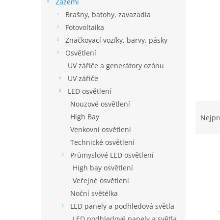
í
Zázemí
p
Brašny, batohy, zavazadla
a
Fotovoltaika
n
Značkovací vozíky, barvy, pásky
e
Osvětlení
l
UV zářiče a generátory ozónu
UV zářiče
LED osvětlení
Ř
Nouzové osvětlení
a
High Bay
Nejpr
z
Venkovní osvětlení
e
Technické osvětlení
n
Průmyslové LED osvětlení
í
High bay osvětlení
p
V
r
Veřejné osvětlení
ý
o
Noční světélka
p
d
i
LED panely a podhledová světla
u
s
LED podhledové panely a světla