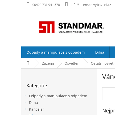
Přejít
00420 731 941 570
info@dilenske-vybaveni.cz
na
obsah
Odpady a manipulace s odpadem
Dílna
Domů
Zázemí
Osvětlení
Ostatní osvětl
P
Ván
o
Přeskočit
s
Kategorie
kategorie
t
r
Odpady a manipulace s odpadem
a
Dílna
n
Kancelář
Nejpr
n