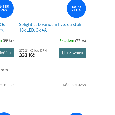
241 Kč
435 Kč
–24 %
–23 %
ce,
Solight LED vánoční hvězda stolní,
m,
10x LED, 3x AA
em
(99 ks)
Skladem
(77 ks)
275,21 Kč bez DPH
košíku
Do košíku
333 Kč
18cm,
3010259
Kód:
3010258