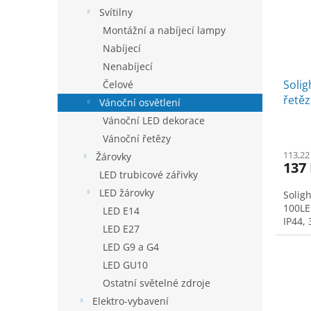
Svítilny
Montážní a nabíjecí lampy
Nabíjecí
Nenabíjecí
Solig
Čelové
řetěz
Vánoční osvětlení
funkc
Vánoční LED dekorace
Vánoční řetězy
113,22
Žárovky
137
LED trubicové zářivky
LED žárovky
Solig
100LE
LED E14
IP44, 
LED E27
LED G9 a G4
LED GU10
Ostatní světelné zdroje
Elektro-vybavení