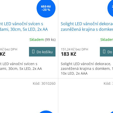
653 Kč
–20 %
ht LED vánoční svícen s
Solight LED vánoční dekora
ami, 30cm, 5x LED, 2x AA
zasněžená krajina s domke
18cm, 10x LED, 2x AAA
Skladem
(99 ks)
Sklad
 Kč bez DPH
151,24 Kč bez DPH
Do košíku
Do 
 Kč
183 Kč
ht LED vánoční svícen s
Solight LED vánoční dekorace,
ami, 30cm, 5x LED, 2x AA
zasněžená krajina s domkem, 
10x LED, 2x AAA
Kód:
3010260
Kód: