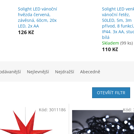
Solight LED vánoční
Solight LED ven
hvězda červená,
vánoční řetěz,
závěsná, 60cm, 20x
50LED, 5m, 3m
LED, 2x AA
přívod, 8 funkcí
126 Kč
IP44. 3x AA, st
bílá
Skladem
(99 ks)
110 Kč
odávanější
Nejlevnější
Nejdražší
Abecedně
OTEVŘÍT FILTR
Kód:
3011186
Kód: