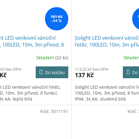
181 Kč
–24 %
ht LED venkovní vánoční
Solight LED venkovní vánoč
, 100LED, 10m, 3m přívod, 8
řetěz, 100LED, 10m, 3m pří
í, IP44, 3x AA, teplá bílá
funkcí, IP44. 3x AA, studená 
Skladem
(22 ks)
Sklad
 Kč bez DPH
113,22 Kč bez DPH
Do košíku
Do 
 Kč
137 Kč
ht LED venkovní vánoční řetěz,
Solight LED venkovní vánoční ř
D, 10m, 3m přívod, 8 funkcí,
100LED, 10m, 3m přívod, 8 funk
3x AA, teplá bílá
IP44. 3x AA, studená bílá
Kód:
3011191
Kód: