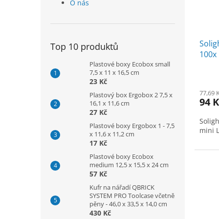
O nás
Solig
Top 10 produktů
100x 
Plastové boxy Ecobox small
světl
7,5 x 11 x 16,5 cm
23 Kč
77,69 
Plastový box Ergobox 2 7,5 x
94 K
16,1 x 11,6 cm
27 Kč
Solig
Plastové boxy Ergobox 1 - 7,5
mini L
x 11,6 x 11,2 cm
17 Kč
Plastové boxy Ecobox
medium 12,5 x 15,5 x 24 cm
57 Kč
Kufr na nářadí QBRICK
SYSTEM PRO Toolcase včetně
pěny - 46,0 x 33,5 x 14,0 cm
430 Kč