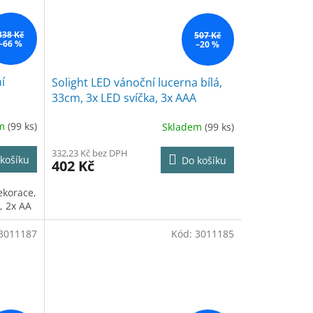
338 Kč
507 Kč
–66 %
–20 %
í
Solight LED vánoční lucerna bílá,
33cm, 3x LED svíčka, 3x AAA
em
(99 ks)
Skladem
(99 ks)
332,23 Kč bez DPH
košíku
Do košíku
402 Kč
ekorace,
, 2x AA
3011187
Kód:
3011185