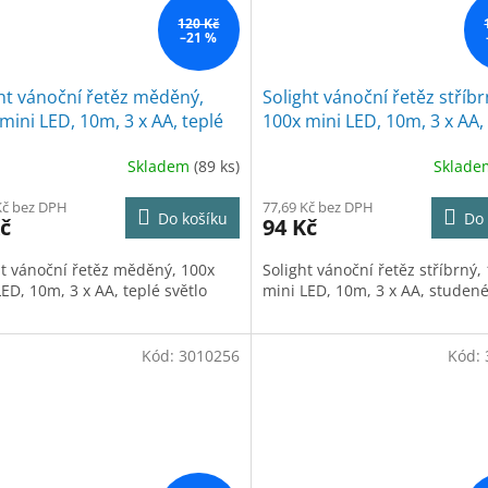
120 Kč
–21 %
ht vánoční řetěz měděný,
Solight vánoční řetěz stříbr
mini LED, 10m, 3 x AA, teplé
100x mini LED, 10m, 3 x AA,
o
studené světlo
Skladem
(89 ks)
Sklad
Kč bez DPH
77,69 Kč bez DPH
Do košíku
Do 
č
94 Kč
ht vánoční řetěz měděný, 100x
Solight vánoční řetěz stříbrný,
ED, 10m, 3 x AA, teplé světlo
mini LED, 10m, 3 x AA, studené
Kód:
3010256
Kód: