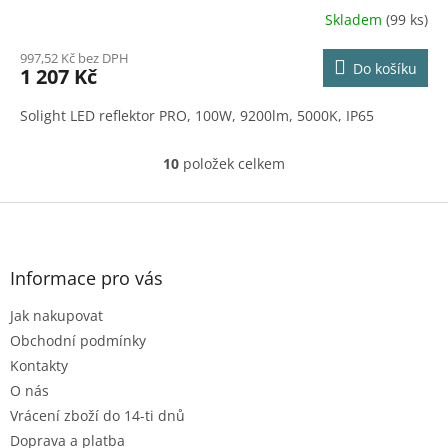
Skladem
(99 ks)
997,52 Kč bez DPH
Do košíku
1 207 Kč
Solight LED reflektor PRO, 100W, 9200lm, 5000K, IP65
10
položek celkem
O
v
l
Z
á
á
d
p
a
a
Informace pro vás
c
t
í
Jak nakupovat
í
p
r
Obchodní podmínky
v
Kontakty
k
O nás
y
Vrácení zboží do 14-ti dnů
v
ý
Doprava a platba