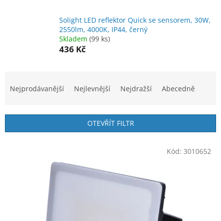
Solight LED reflektor Quick se sensorem, 30W,
2550lm, 4000K, IP44, černý
Skladem
(99 ks)
436 Kč
Ř
a
Nejprodávanější
Nejlevnější
Nejdražší
Abecedně
z
e
n
OTEVŘÍT FILTR
í
p
V
r
Kód:
3010652
ý
o
p
d
i
u
s
k
p
t
r
ů