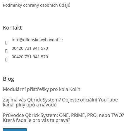
p
Podmínky ochrany osobních údajů
i
s
u
Kontakt
info
@
dilenske-vybaveni.cz
00420 731 941 570
00420 731 941 570
Blog
Modulární přístřešky pro kola Kolín
Zajímá vás Qbrick System? Objevte oficiální YouTube
kanál plný tipů a návodů
Průvodce Qbrick System: ONE, PRIME, PRO, nebo TWO?
Která řada je pro vás ta pravá?