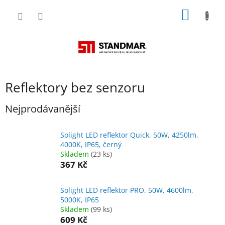
Přejít
NÁKUP
na
obsah
KOŠÍK
Reflektory bez senzoru
Nejprodávanější
Solight LED reflektor Quick, 50W, 4250lm,
4000K, IP65, černý
Skladem
(23 ks)
367 Kč
Solight LED reflektor PRO, 50W, 4600lm,
5000K, IP65
Skladem
(99 ks)
609 Kč