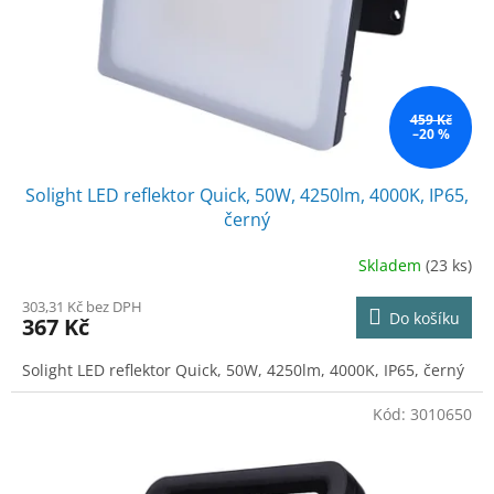
o
d
u
k
t
ů
459 Kč
–20 %
Solight LED reflektor Quick, 50W, 4250lm, 4000K, IP65,
černý
Skladem
(23 ks)
303,31 Kč bez DPH
Do košíku
367 Kč
Solight LED reflektor Quick, 50W, 4250lm, 4000K, IP65, černý
Kód:
3010650