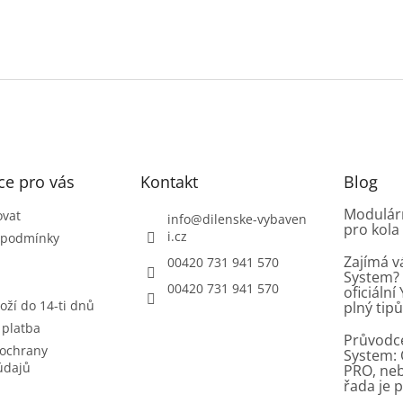
ce pro vás
Kontakt
Blog
Modulárn
ovat
info
@
dilenske-vybaven
pro kola
i.cz
 podmínky
Zajímá v
00420 731 941 570
System? 
00420 731 941 570
oficiáln
oží do 14-ti dnů
plný tip
 platba
Průvodc
ochrany
System: 
údajů
PRO, ne
řada je 