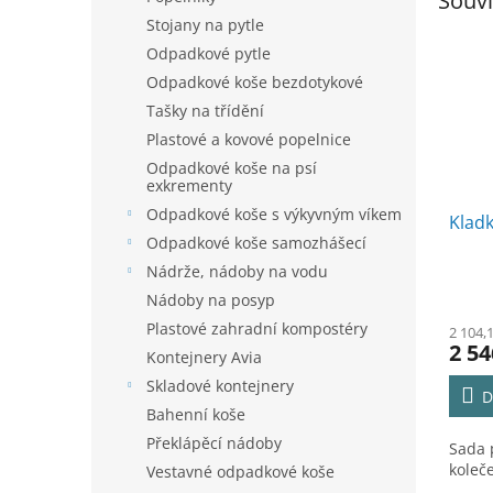
Souvi
Stojany na pytle
Odpadkové pytle
Odpadkové koše bezdotykové
Tašky na třídění
Plastové a kovové popelnice
Odpadkové koše na psí
exkrementy
Odpadkové koše s výkyvným víkem
Klad
Odpadkové koše samozhášecí
Nádrže, nádoby na vodu
Nádoby na posyp
Plastové zahradní kompostéry
2 104,
2 54
Kontejnery Avia
Skladové kontejnery
D
Bahenní koše
Překlápěcí nádoby
Sada 
koleč
Vestavné odpadkové koše