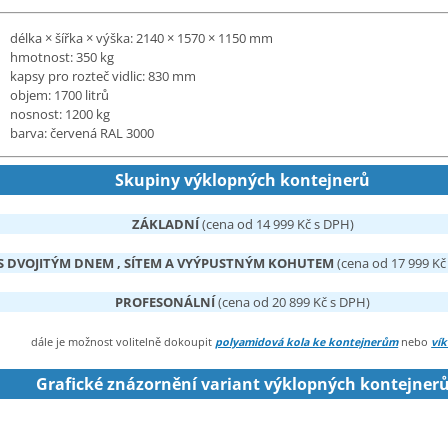
délka × šířka × výška: 2140 × 1570 × 1150 mm
hmotnost: 350 kg
kapsy pro rozteč vidlic: 830 mm
objem: 1700 litrů
nosnost: 1200 kg
barva: červená RAL 3000
Skupiny výklopných kontejnerů
ZÁKLADNÍ
(cena od 14 999 Kč s DPH)
S DVOJITÝM DNEM , SÍTEM A VYÝPUSTNÝM KOHUTEM
(cena od 17 999 Kč
PROFESONÁLNÍ
(cena od 20 899 Kč s DPH)
dále je možnost volitelně dokoupit
polyamidová kola ke kontejnerům
nebo
ví
Grafické znázornění variant výklopných kontejner