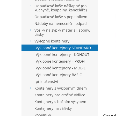
n
z
í
Odpadkové koše nášlapné (do
5
kuchyně, koupelny, kanceláře)
p
hvězdič
a
Odpadkové koše s popelníkem
n
Nádoby na nemocniční odpad
e
Vozíky na sypký materiál, špony,
l
třísky
Výklopné kontejnery
Výklopné kontejnery STANDARD
Výklopné kontejnery - KOHOUT
Výklopné kontejnery – PROFI
Výklopné kontejnery - MOBIL
Výklopné kontejnery BASIC
příslušenství
Kontejnery s výklopným dnem
Kontejnery pro otočné vidlice
Kontejnery s bočním výsypem
Kontejnery na zářivky
Popelníky