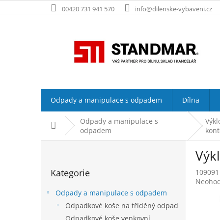
Přejít
00420 731 941 570
info@dilenske-vybaveni.cz
na
obsah
Odpady a manipulace s odpadem
Dílna
Odpady a manipulace s
Výk
Domů
odpadem
kont
P
Výkl
o
Přeskočit
s
Kategorie
109091
kategorie
t
Průměr
Neoho
r
hodnoc
Odpady a manipulace s odpadem
a
produk
Odpadkové koše na tříděný odpad
n
je
Odpadkové koše venkovní
0,0