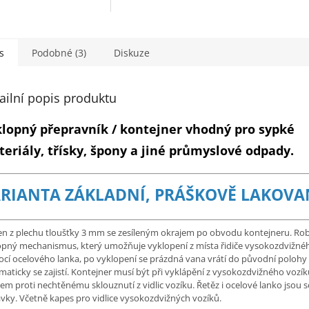
s
Podobné (3)
Diskuze
ailní popis produktu
lopný přepravník / kontejner vhodný pro sypké
eriály, třísky, špony a jiné průmyslové odpady.
RIANTA ZÁKLADNÍ, PRÁŠKOVĚ LAKOVA
en z plechu tloušťky 3 mm se zesíleným okrajem po obvodu kontejneru. Ro
opný mechanismus, který umožňuje vyklopení z místa řidiče vysokozdvižné
cí ocelového lanka, po vyklopení se prázdná vana vrátí do původní polohy
aticky se zajistí. Kontejner musí být při vyklápění z vysokozdvižného vozík
em proti nechtěnému sklouznutí z vidlic vozíku. Řetěz i ocelové lanko jsou s
vky. Včetně kapes pro vidlice vysokozdvižných vozíků.