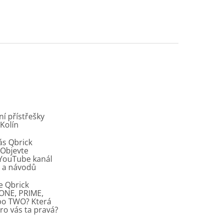
í přístřešky
 Kolín
ás Qbrick
Objevte
í YouTube kanál
ů a návodů
e Qbrick
ONE, PRIME,
bo TWO? Která
pro vás ta pravá?