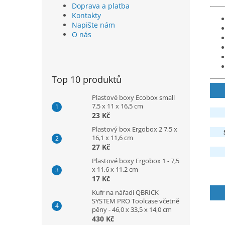
Doprava a platba
Kontakty
Napište nám
O nás
Top 10 produktů
Plastové boxy Ecobox small
7,5 x 11 x 16,5 cm
23 Kč
Plastový box Ergobox 2 7,5 x
16,1 x 11,6 cm
27 Kč
Plastové boxy Ergobox 1 - 7,5
x 11,6 x 11,2 cm
17 Kč
Kufr na nářadí QBRICK
SYSTEM PRO Toolcase včetně
pěny - 46,0 x 33,5 x 14,0 cm
430 Kč