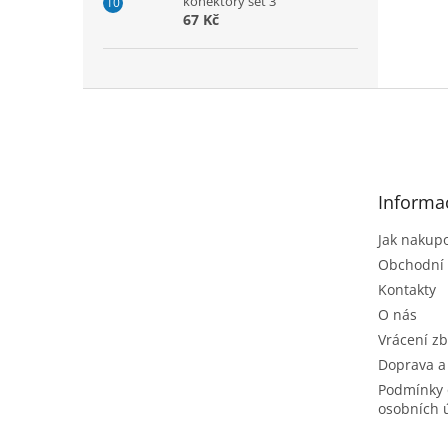
konektory set 3
67 Kč
Z
á
p
a
t
Informa
í
Jak nakup
Obchodní
Kontakty
O nás
Vrácení zb
Doprava a
Podmínky 
osobních 