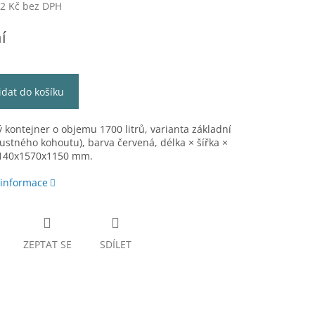
62 Kč bez DPH
í
idat do košíku
 kontejner o objemu 1700 litrů, varianta základní
ustného kohoutu), barva červená, délka × šířka ×
2140x1570x1150 mm.
 informace
ZEPTAT SE
SDÍLET