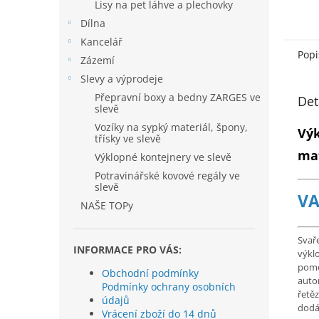
Lisy na pet láhve a plechovky
Dílna
Kancelář
Popi
Zázemí
Slevy a výprodeje
Přepravní boxy a bedny ZARGES ve
Det
slevě
Vozíky na sypký materiál, špony,
Výk
třísky ve slevě
mat
Výklopné kontejnery ve slevě
Potravinářské kovové regály ve
slevě
VA
NAŠE TOPy
Svař
INFORMACE PRO VÁS:
výkl
pomo
Obchodní podmínky
autom
Podmínky ochrany osobních
řetěz
údajů
dodá
Vrácení zboží do 14 dnů