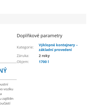
Doplňkové parametry
Výklopné kontejnery –
Kategorie
:
základní provedení
Záruka
:
2 roky
Objem
:
1700 l
NÝ
bustní
ho vozíku
 a
u zajištěn
oučástí