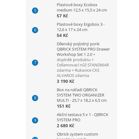
Plastové boxy Ecobox
medium 12,5 x 15,5 x 24 cm
57 Kč
Plastové boxy Ergobox 3 -
12,6 x 17 x 24 cm
54 Kč
Dílenský pojízdný ponk
QBRICK SYSTEM PRO Drawer
Workshop Set 1 2.0
+
doplněk produktu +
Odlamovací nůž STANDMAR
zdarma + Rukavice CXS
ALVAROS zdarma
3 190 Kč
Box na nářadí QBRICK
SYSTEM TWO ORGANIZER
MULTI - 25,7 x 18,2 x 6,5 cm
151 Kč
Akční sestava 5 v 1 - QBRICK
SYSTEM PRO
2 680 Kč
Qbrick system custom