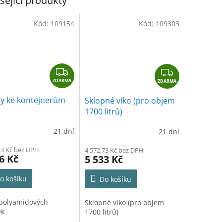
M
sející produkty
Kód:
109154
Kód:
109303
A
Z
Z
ZDARMA
D
ZDARMA
D
A
A
ky ke kontejnerům
Sklopné víko (pro objem
R
R
1700 litrů)
M
M
A
A
21 dní
21 dní
13 Kč bez DPH
4 572,73 Kč bez DPH
6 Kč
5 533 Kč
o košíku
Do košíku
polyamidových
Sklopné víko (pro objem
ek
1700 litrů)