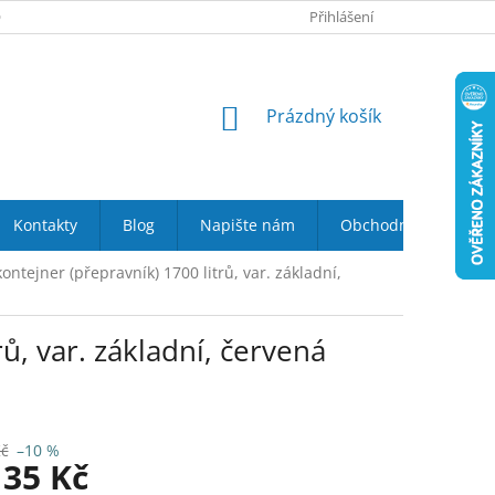
 NÁS
VRÁCENÍ ZBOŽÍ DO 14-TI DNŮ
Přihlášení
DOPRAVA A PLATBA
NÁKUPNÍ
Prázdný košík
KOŠÍK
Kontakty
Blog
Napište nám
Obchodní podmínky
ontejner (přepravník) 1700 litrů, var. základní,
ů, var. základní, červená
Kč
–10 %
135 Kč