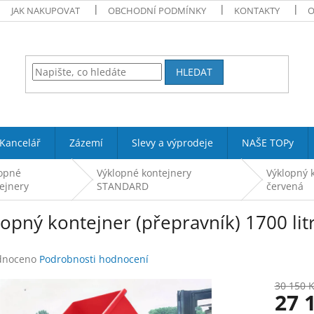
JAK NAKUPOVAT
OBCHODNÍ PODMÍNKY
KONTAKTY
O
HLEDAT
Kancelář
Zázemí
Slevy a výprodeje
NAŠE TOPy
lopné
Výklopné kontejnery
Výklopný k
ejnery
STANDARD
červená
opný kontejner (přepravník) 1700 litr
né
dnoceno
Podrobnosti hodnocení
ení
tu
30 150 
27 