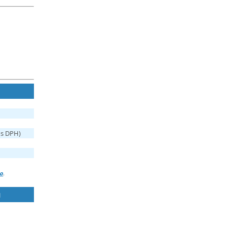
 s DPH)
ko
.
ů