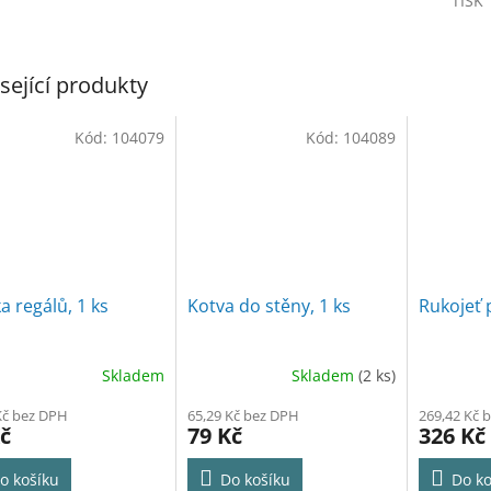
TISK
M
sející produkty
A
Kód:
104079
Kód:
104089
a regálů, 1 ks
Kotva do stěny, 1 ks
Rukojeť 
Skladem
Skladem
(2 ks)
Kč bez DPH
65,29 Kč bez DPH
269,42 Kč 
č
79 Kč
326 Kč
o košíku
Do košíku
Do ko