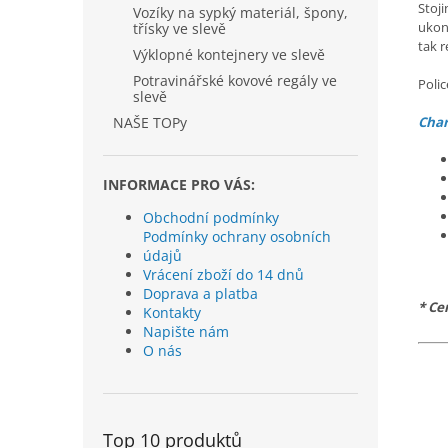
Stoj
Vozíky na sypký materiál, špony,
ukon
třísky ve slevě
tak r
Výklopné kontejnery ve slevě
Potravinářské kovové regály ve
Poli
slevě
NAŠE TOPy
Char
INFORMACE PRO VÁS:
Obchodní podmínky
Podmínky ochrany osobních
údajů
Vrácení zboží do 14 dnů
Doprava a platba
* Ce
Kontakty
Napište nám
O nás
Top 10 produktů