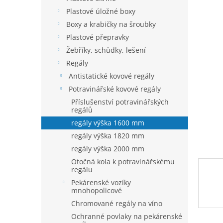
n
je
í
Plastové úložné boxy
0,0
p
z
Boxy a krabičky na šroubky
5
a
Plastové přepravky
hvězdič
n
Žebříky, schůdky, lešení
e
Regály
l
Antistatické kovové regály
Potravinářské kovové regály
Příslušenství potravinářských
regálů
regály výška 1600 mm
regály výška 1820 mm
regály výška 2000 mm
Otočná kola k potravinářskému
regálu
Pekárenské vozíky
mnohopolicové
Chromované regály na víno
Ochranné povlaky na pekárenské