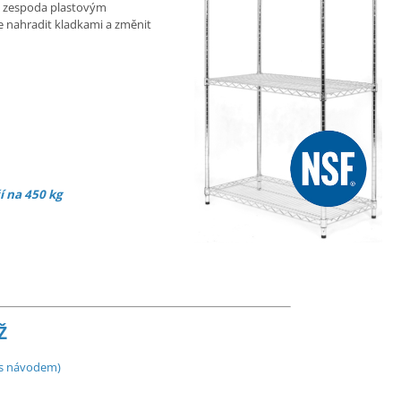
, zespoda plastovým
e nahradit kladkami a změnit
í na 450 kg
Ž
f s návodem)