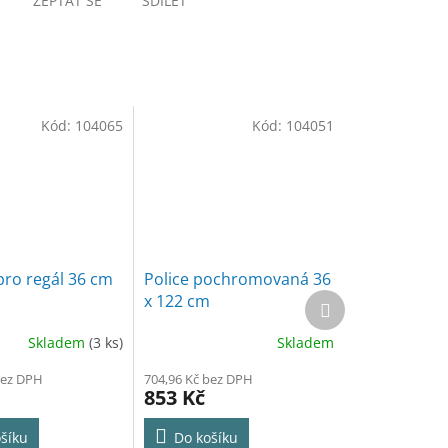
ZEPTAT SE
SDÍLET
Kód:
104065
Kód:
104051
pro regál 36 cm
Police pochromovaná 36
Další
x 122 cm
produkt
Skladem
(3 ks)
Skladem
bez DPH
704,96 Kč bez DPH
853 Kč
šíku
Do košíku