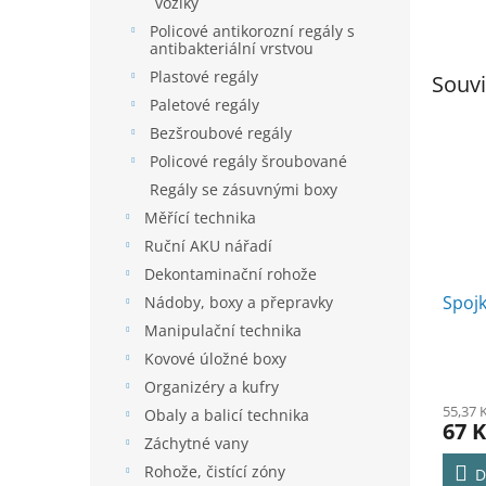
vozíky
Policové antikorozní regály s
antibakteriální vrstvou
Plastové regály
Souvi
Paletové regály
Bezšroubové regály
Policové regály šroubované
Regály se zásuvnými boxy
Měřící technika
Ruční AKU nářadí
Dekontaminační rohože
Spojk
Nádoby, boxy a přepravky
Manipulační technika
Kovové úložné boxy
Organizéry a kufry
55,37 
Obaly a balicí technika
67 K
Záchytné vany
Rohože, čistící zóny
D