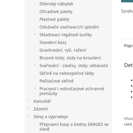
Dílenský nábytek
Spojka
Ohradové palety
Plastové palety
Odsávače svařovacích splodin
Skladovací regálové buňky
Stavební kozy
Popi
Gravírování, rytí, ražení
Brusné stoly, stoly na broušení
Det
Svařování - závěsy, stoly, odsávače
Skříně na nebezpečné látky
Počítačové skříně
Pracovní i volnočasové ochranné
pomůcky
Kancelář
Zázemí
Slevy a výprodeje
Vhod
Přepravní boxy a bedny ZARGES ve
také 
slevě