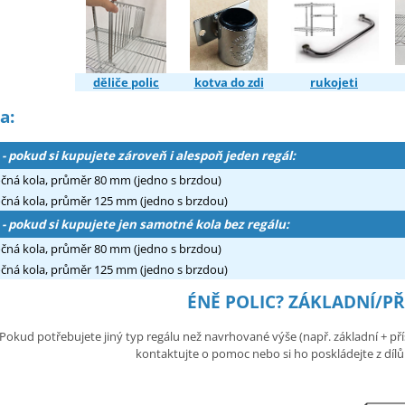
děliče polic
kotva do zdi
rukojeti
a:
 - pokud si kupujete zároveň i alespoň jeden regál:
očná kola, průměr 80 mm (jedno s brzdou)
očná kola, průměr 125 mm (jedno s brzdou)
 - pokud si kupujete jen samotné kola bez regálu:
očná kola, průměr 80 mm (jedno s brzdou)
očná kola, průměr 125 mm (jedno s brzdou)
ÉNĚ POLIC? ZÁKLADNÍ/P
Pokud potřebujete jiný typ regálu než navrhované výše (např. základní + přís
kontaktujte o pomoc nebo si ho poskládejte z dílů v