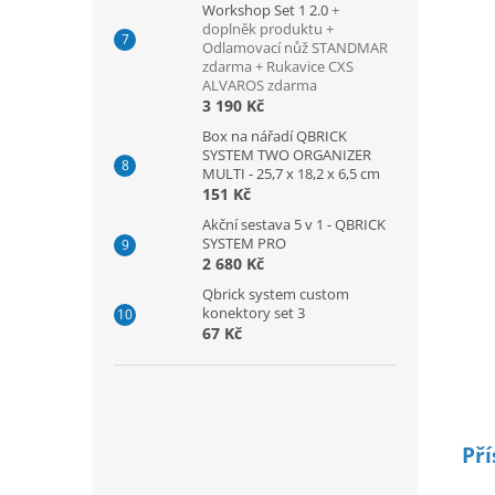
Workshop Set 1 2.0
+
doplněk produktu +
Odlamovací nůž STANDMAR
zdarma + Rukavice CXS
ALVAROS zdarma
3 190 Kč
Box na nářadí QBRICK
SYSTEM TWO ORGANIZER
MULTI - 25,7 x 18,2 x 6,5 cm
151 Kč
Akční sestava 5 v 1 - QBRICK
SYSTEM PRO
2 680 Kč
Qbrick system custom
konektory set 3
67 Kč
Pří