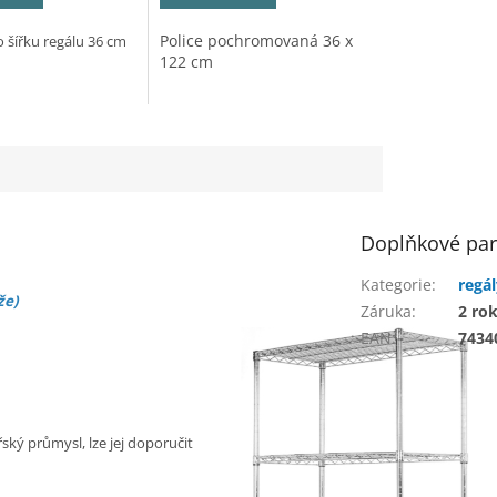
Police pochromovaná 36 x
 šířku regálu 36 cm
122 cm
Doplňkové pa
Kategorie
:
regá
že)
Záruka
:
2 ro
EAN
:
7434
ký průmysl, lze jej doporučit