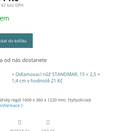
2 Kč bez DPH
dem
idat do košíku
 od nás dostanete
+ Odlamovací nůž STANDMAR, 15 × 2,5 ×
1,4 cm
v hodnotě 21 Kč
ářský regál 1600 x 360 x 1220 mm, čtyřpolicový
 informace