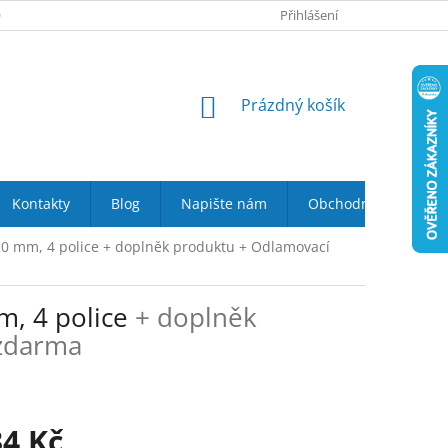
 NÁS
VRÁCENÍ ZBOŽÍ DO 14-TI DNŮ
Přihlášení
DOPRAVA A PLATBA
NÁKUPNÍ
Prázdný košík
KOŠÍK
Kontakty
Blog
Napište nám
Obchodní podmínky
20 mm, 4 police
+ doplněk produktu + Odlamovací
m, 4 police
+ doplněk
zdarma
34 Kč