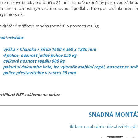
iny z ocelové trubky o průměru 25 mm - nahoře ukončeny plastovou zátkou
čením s možností vyrovnání nerovností podlahy. Tato plastová ukončení lz
egál na vozík.
ce drátěné mřížkové mnoha rozměrů o nosnosti 250 kg.
akteristika:
výška × hloubka × šířka 1600 x 360 x 1220 mm
4 police, nosnost jedné police 250 kg
celková nosnost regálu 900 kg
pokud si dokoupíte kola, lze vytvořit mobilní regál, nosnost se sníž
police přestavitelné v rastru 25 mm
rtifikaci NSF zašleme na dotaz
SNADNÁ MONTÁ
(klikem na obrázek níže otevřete pd