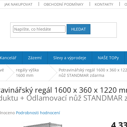
JAK NAKUPOVAT
OBCHODNÍ PODMÍNKY
KONTAKTY
O
HLEDAT
Kancelář
Zázemí
Slevy a výprodeje
NAŠE TOPy
vé
regály výška
Potravinářský regál 1600 x 360 x 12
1600 mm
nůž STANDMAR zdarma
ravinářský regál 1600 x 360 x 1220 m
duktu + Odlamovací nůž STANDMAR 
né
dnoceno
Podrobnosti hodnocení
ení
4 3
tu