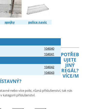
spojky
police navíc
104040
POTŘEB
104041
UJETE
JINÝ
104042
REGÁL?
104043
VÍCE/M
ŘÍSTAVNÝ?
tavné nebo více polic, různá příslušenství, tak nás
 kategorii příslušenství.