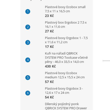
Plastové boxy Ecobox small
7,5 x 11 x 16,5 cm
23 Kč
Plastový box Ergobox 2 7,5 x
16,1 x 11,6 cm
27 Kč
Plastové boxy Ergobox 1 - 7,5
x 11,6 x 11,2 cm
17 Kč
Kufr na nářadí QBRICK
SYSTEM PRO Toolcase včetně
pěny - 46,0 x 33,5 x 14,0 cm
430 Kč
Plastové boxy Ecobox
medium 12,5 x 15,5 x 24 cm
57 Kč
Plastové boxy Ergobox 3 -
12,6 x 17 x 24 cm
54 Kč
Dílenský pojízdný ponk
QBRICK SYSTEM PRO Drawer