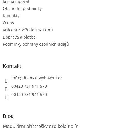
Jak nakupovat
í
Obchodní podmínky
Kontakty
O nás
Vrácení zboží do 14-ti dnů
Doprava a platba
Podmínky ochrany osobních údajů
Kontakt
info
@
dilenske-vybaveni.cz
00420 731 941 570
00420 731 941 570
Blog
Modulární přístřešky pro kola Kolín