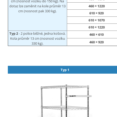
cm (nosnost vozíku do 150 kg). Na
dotaz lze zaměnit na kole průměr 13
460 × 1220
cm (nosnost pak 330 kg).
610 × 920
610 × 1070
610 × 1220
Typ 2
- 2 police běžné, jedna košová.
460 × 610
Kola průměr 13 cm (nosnost vozíku
460 × 920
330 kg).
Typ 1