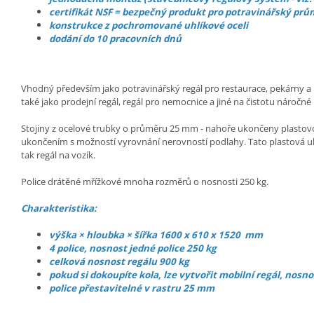
certifikát NSF = bezpečný produkt pro potravinářský prů
konstrukce z pochromované uhlíkové oceli
dodání do 10 pracovních dnů
Vhodný především jako potravinářský regál pro restaurace, pekárny a p
také jako prodejní regál, regál pro nemocnice a jiné na čistotu náročné
Stojiny z ocelové trubky o průměru 25 mm - nahoře ukončeny plasto
ukončením s možností vyrovnání nerovností podlahy. Tato plastová uk
tak regál na vozík.
Police drátěné mřížkové mnoha rozměrů o nosnosti 250 kg.
Charakteristika:
výška × hloubka × šířka 1600 x 610 x 1520 mm
4 police, nosnost jedné police 250 kg
celková nosnost regálu 900 kg
pokud si dokoupíte kola, lze vytvořit mobilní regál, nosno
police přestavitelné v rastru 25 mm