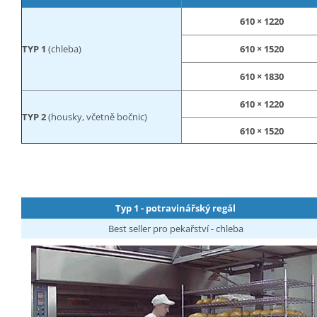
610 × 1220
TYP 1
(chleba)
610 × 1520
610 × 1830
610 × 1220
TYP 2
(housky, včetně bočnic)
610 × 1520
Typ 1 - potravinářský regál
Best seller pro pekařství - chleba