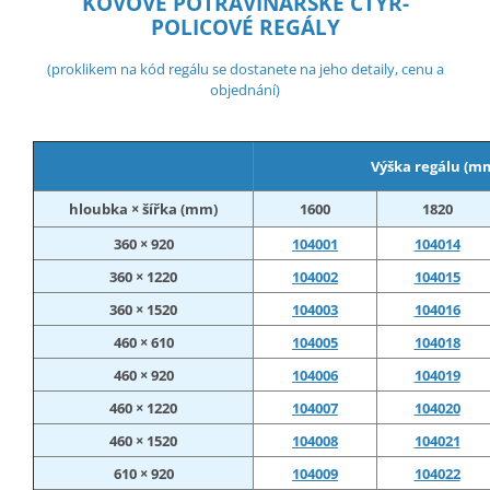
KOVOVÉ POTRAVINÁŘSKÉ ČTYŘ-
POLICOVÉ REGÁLY
(proklikem na kód regálu se dostanete na jeho detaily, cenu a
objednání)
Výška regálu (m
hloubka × šířka (mm)
1600
1820
360 × 920
104001
104014
360 × 1220
104002
104015
360 × 1520
104003
104016
460 × 610
104005
104018
460 × 920
104006
104019
460 × 1220
104007
104020
460 × 1520
104008
104021
610 × 920
104009
104022