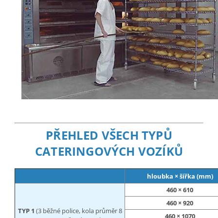
PŘEHLED VŠECH TYPŮ
CATERINGOVÝCH VOZÍKŮ
hloubka × šířka (mm)
460 × 610
460 × 920
TYP 1
(3 běžné police, kola průměr 8
460 × 1070