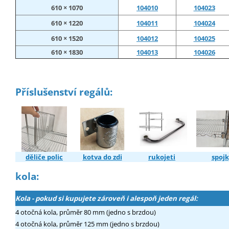
610 × 1070
104010
104023
610 × 1220
104011
104024
610 × 1520
104012
104025
610 × 1830
104013
104026
Příslušenství regálů:
děliče polic
kotva do zdi
rukojeti
spojk
kola:
Kola - pokud si kupujete zároveň i alespoň jeden regál:
4 otočná kola, průměr 80 mm (jedno s brzdou)
4 otočná kola, průměr 125 mm (jedno s brzdou)