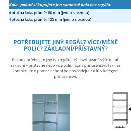
Kola - pokud si kupujete jen samotné kola bez regálu:
4 otočná kola, průměr 80 mm (jedno s brzdou)
4 otočná kola, průměr 125 mm (jedno s brzdou)
POTŘEBUJETE JINÝ REGÁL?
VÍCE/MÉNĚ
POLIC? ZÁKLADNÍ/PŘÍSTAVNÝ?
Pokud potřebujete jiný typ regálu než navrhované výše (např.
základní + přístavné nebo více polic, různá příslušenství, tak nás
kontaktujte o pomoc nebo si ho poskládejte z dílů v kategorii
příslušenství.