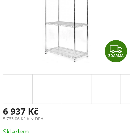
Z
ZDARMA
D
A
R
M
A
6 937 Kč
5 733,06 Kč bez DPH
Měrná
Skladem
cena: