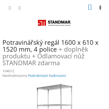
Přejít
NÁKUP
na
obsah
KOŠÍK
Potravinářský regál 1600 x 610 x
1520 mm, 4 police
+ doplněk
produktu + Odlamovací nůž
STANDMAR zdarma
104012
Průměrné
Neohodnoceno
Podrobnosti hodnocení
hodnocení
produktu
je
0,0
z
5
hvězdiček.