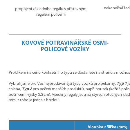
nekonečná řada
propojení základního regálu s přístavným
regálem policemi
KOVOVÉ POTRAVINÁŘSKÉ OSMI-
POLICOVÉ VOZÍKY
Proklikem na cenu konkrétního typu se dostanete na stranu s možnos
Vybrali jsme pro Vás nejprodávanější typy vozíků pro pekárny.
Typ 1
j
chleba,
Typ 2
pro pečení menších produktů, např. housek (každá police 
bočnicemi výšky 5,5 cm). Všechny regály jsou na čtyřech otočných kl
mm, z toho je jedna s brzdou.
hloubka × šířka (mm)