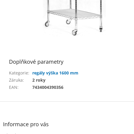
Doplňkové parametry
Kategorie
:
regály výška 1600 mm
Záruka
:
2 roky
EAN
:
7434004390356
Z
á
p
a
Informace pro vás
t