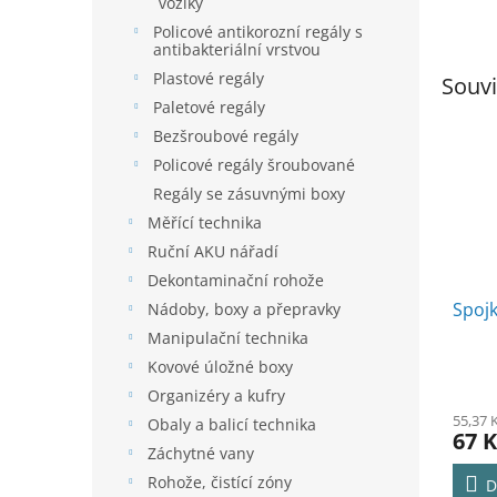
vozíky
Policové antikorozní regály s
antibakteriální vrstvou
Plastové regály
Souvi
Paletové regály
Bezšroubové regály
Policové regály šroubované
Regály se zásuvnými boxy
Měřící technika
Ruční AKU nářadí
Dekontaminační rohože
Spojk
Nádoby, boxy a přepravky
Manipulační technika
Kovové úložné boxy
Organizéry a kufry
55,37 
Obaly a balicí technika
67 K
Záchytné vany
Rohože, čistící zóny
D