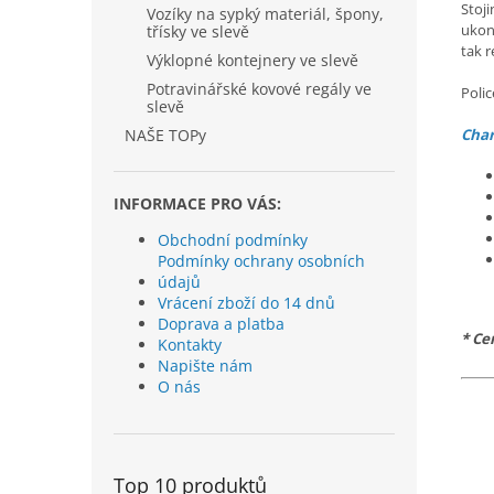
Stoj
Vozíky na sypký materiál, špony,
ukon
třísky ve slevě
tak r
Výklopné kontejnery ve slevě
Potravinářské kovové regály ve
Poli
slevě
NAŠE TOPy
Char
INFORMACE PRO VÁS:
Obchodní podmínky
Podmínky ochrany osobních
údajů
Vrácení zboží do 14 dnů
Doprava a platba
* Ce
Kontakty
Napište nám
O nás
Top 10 produktů