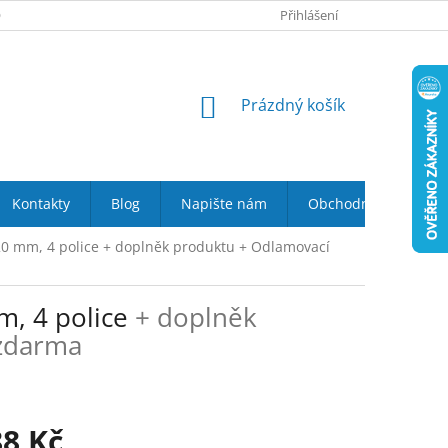
 NÁS
VRÁCENÍ ZBOŽÍ DO 14-TI DNŮ
Přihlášení
DOPRAVA A PLATBA
NÁKUPNÍ
Prázdný košík
KOŠÍK
Kontakty
Blog
Napište nám
Obchodní podmínky
20 mm, 4 police
+ doplněk produktu + Odlamovací
m, 4 police
+ doplněk
zdarma
88 Kč