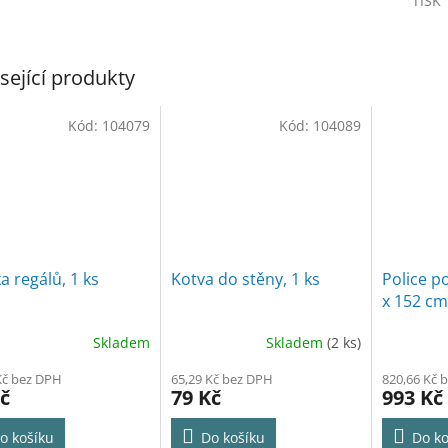
TISK
M
sející produkty
A
Kód:
104079
Kód:
104089
a regálů, 1 ks
Kotva do stěny, 1 ks
Police 
x 152 cm
Skladem
Skladem
(2 ks)
Kč bez DPH
65,29 Kč bez DPH
820,66 Kč 
č
79 Kč
993 Kč
o košíku
Do košíku
Do ko