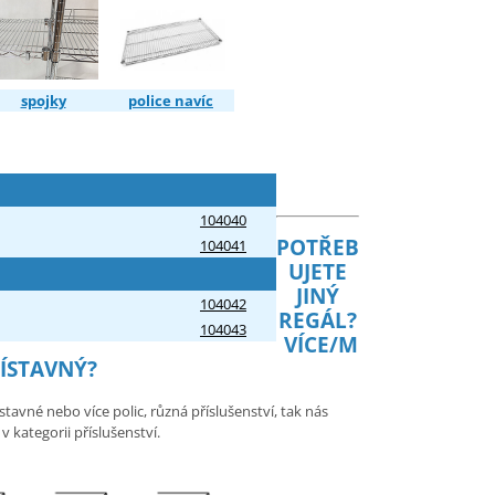
spojky
police navíc
104040
POTŘEB
104041
UJETE
JINÝ
104042
REGÁL?
104043
VÍCE/M
ŘÍSTAVNÝ?
tavné nebo více polic, různá příslušenství, tak nás
 kategorii příslušenství.