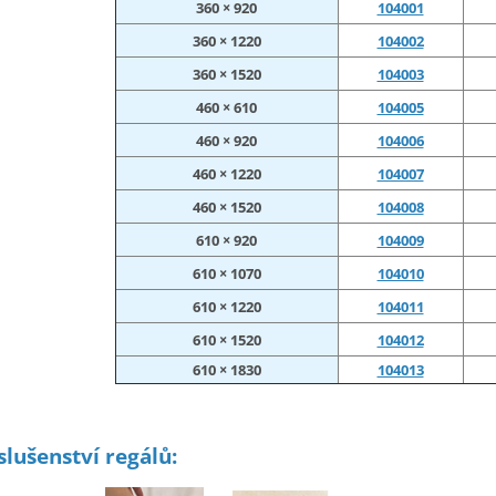
360 × 920
104001
360 × 1220
104002
360 × 1520
104003
460 × 610
104005
460 × 920
104006
460 × 1220
104007
460 × 1520
104008
610 × 920
104009
610 × 1070
104010
610 × 1220
104011
610 × 1520
104012
610 × 1830
104013
slušenství regálů: