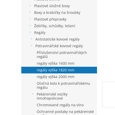
n
je
í
Plastové úložné boxy
0,0
p
z
Boxy a krabičky na šroubky
5
a
Plastové přepravky
hvězdič
n
Žebříky, schůdky, lešení
e
Regály
l
Antistatické kovové regály
Potravinářské kovové regály
Příslušenství potravinářských
regálů
regály výška 1600 mm
regály výška 1820 mm
regály výška 2000 mm
Otočná kola k potravinářskému
regálu
Pekárenské vozíky
mnohopolicové
Chromované regály na víno
Ochranné povlaky na pekárenské