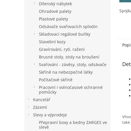
Dílenský nábytek
Spojka
Ohradové palety
Plastové palety
Odsávače svařovacích splodin
Skladovací regálové buňky
Stavební kozy
Popi
Gravírování, rytí, ražení
Brusné stoly, stoly na broušení
Det
Svařování - závěsy, stoly, odsávače
Skříně na nebezpečné látky
Počítačové skříně
Pracovní i volnočasové ochranné
pomůcky
Kancelář
Zázemí
Slevy a výprodeje
Vhod
Přepravní boxy a bedny ZARGES ve
také 
slevě