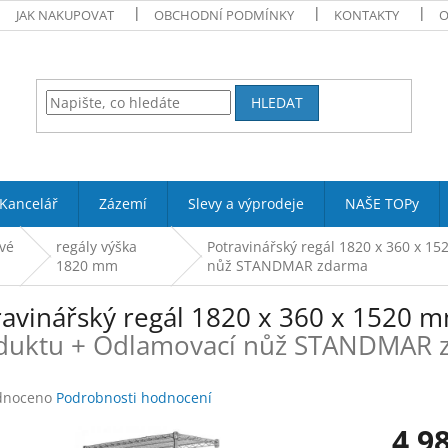
JAK NAKUPOVAT
OBCHODNÍ PODMÍNKY
KONTAKTY
O
HLEDAT
Kancelář
Zázemí
Slevy a výprodeje
NAŠE TOPy
vé
regály výška
Potravinářský regál 1820 x 360 x 15
1820 mm
nůž STANDMAR zdarma
ravinářský regál 1820 x 360 x 1520 m
duktu + Odlamovací nůž STANDMAR 
né
dnoceno
Podrobnosti hodnocení
ení
4 9
tu