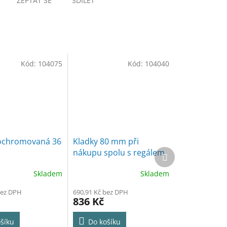
ZEPTAT SE
SDÍLET
Kód:
104075
Kód:
104040
pochromovaná 36
Kladky 80 mm při
Další
nákupu spolu s regálem
produkt
Skladem
Skladem
bez DPH
690,91 Kč bez DPH
836 Kč
šíku
Do košíku