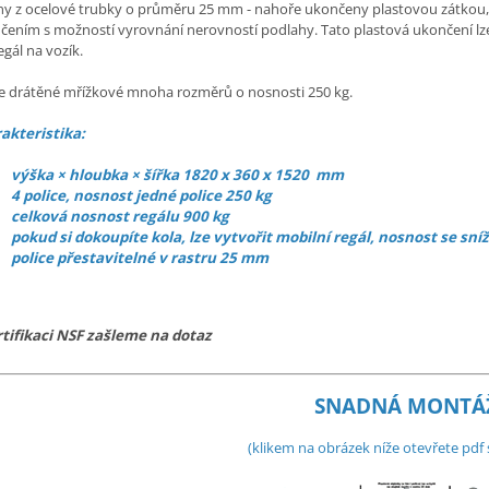
iny z ocelové trubky o průměru 25 mm - nahoře ukončeny plastovou zátkou
čením s možností vyrovnání nerovností podlahy. Tato plastová ukončení lz
egál na vozík.
ce drátěné mřížkové mnoha rozměrů o nosnosti 250 kg.
akteristika:
výška × hloubka × šířka 1820 x 360 x 1520 mm
4 police, nosnost jedné police 250 kg
celková nosnost regálu 900 kg
pokud si dokoupíte kola, lze vytvořit mobilní regál, nosnost se sníž
police přestavitelné v rastru 25 mm
rtifikaci NSF zašleme na dotaz
SNADNÁ MONTÁ
(klikem na obrázek níže otevřete pd