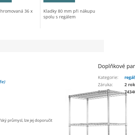
chromovaná 36 x
Kladky 80 mm při nákupu
spolu s regálem
Doplňkové pa
Kategorie
:
regá
že)
Záruka
:
2 ro
EAN
:
7434
ký průmysl, lze jej doporučit