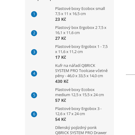
Plastové boxy Ecobox small
7,5 x 11 x 16,5 cm
23 Kč
Plastový box Ergobox 2 7,5 x
16,1 x 11,6 cm
27 Kč
Plastové boxy Ergobox 1 - 7,5
x 11,6 x 11,2 cm
17 Kč
Kufr na nářadí QBRICK
SYSTEM PRO Toolcase včetně
pěny - 46,0 x 33,5 x 14,0 cm
430 Kč
Plastové boxy Ecobox
medium 12,5 x 15,5 x 24 cm
57 Kč
Plastové boxy Ergobox 3 -
12,6 x 17 x 24 cm
54 Kč
Dílenský pojízdný ponk
QBRICK SYSTEM PRO Drawer