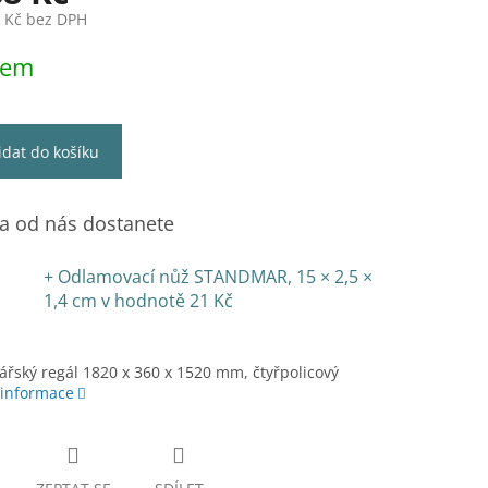
1 Kč bez DPH
dem
idat do košíku
 od nás dostanete
+ Odlamovací nůž STANDMAR, 15 × 2,5 ×
1,4 cm
v hodnotě 21 Kč
ářský regál 1820 x 360 x 1520 mm, čtyřpolicový
 informace