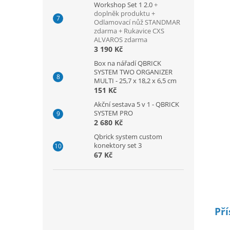
Workshop Set 1 2.0
+
doplněk produktu +
Odlamovací nůž STANDMAR
zdarma + Rukavice CXS
ALVAROS zdarma
3 190 Kč
Box na nářadí QBRICK
SYSTEM TWO ORGANIZER
MULTI - 25,7 x 18,2 x 6,5 cm
151 Kč
Akční sestava 5 v 1 - QBRICK
SYSTEM PRO
2 680 Kč
Qbrick system custom
konektory set 3
67 Kč
Pří