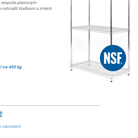
, zespoda plastovým
e nahradit kladkami a změnit
í na 450 kg
Ž
f s návodem)