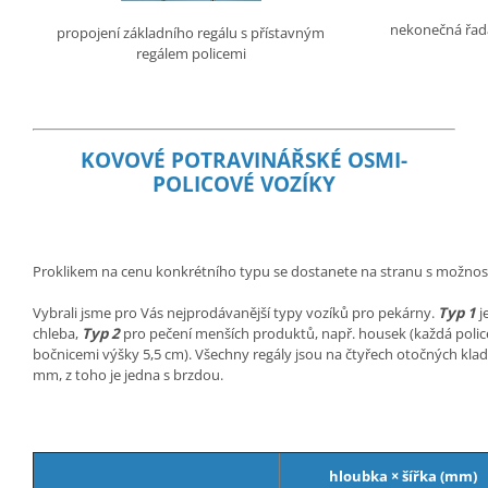
nekonečná řada
propojení základního regálu s přístavným
regálem policemi
KOVOVÉ POTRAVINÁŘSKÉ OSMI-
POLICOVÉ VOZÍKY
Proklikem na cenu konkrétního typu se dostanete na stranu s možnos
Vybrali jsme pro Vás nejprodávanější typy vozíků pro pekárny.
Typ 1
j
chleba,
Typ 2
pro pečení menších produktů, např. housek (každá police 
bočnicemi výšky 5,5 cm). Všechny regály jsou na čtyřech otočných kl
mm, z toho je jedna s brzdou.
hloubka × šířka (mm)