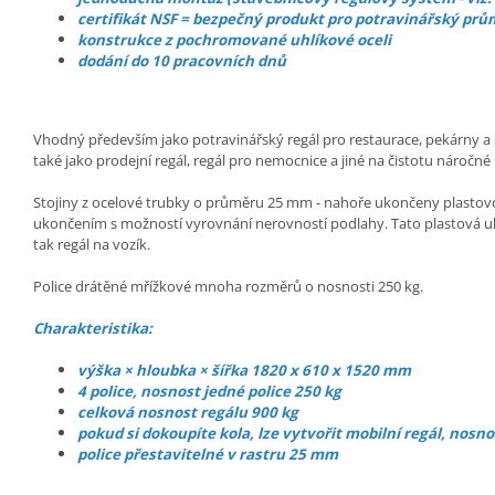
certifikát NSF = bezpečný produkt pro potravinářský prů
konstrukce z pochromované uhlíkové oceli
dodání do 10 pracovních dnů
Vhodný především jako potravinářský regál pro restaurace, pekárny a p
také jako prodejní regál, regál pro nemocnice a jiné na čistotu náročné
Stojiny z ocelové trubky o průměru 25 mm - nahoře ukončeny plasto
ukončením s možností vyrovnání nerovností podlahy. Tato plastová uk
tak regál na vozík.
Police drátěné mřížkové mnoha rozměrů o nosnosti 250 kg.
Charakteristika:
výška × hloubka × šířka 1820 x 610 x 1520 mm
4 police, nosnost jedné police 250 kg
celková nosnost regálu 900 kg
pokud si dokoupíte kola, lze vytvořit mobilní regál, nosno
police přestavitelné v rastru 25 mm