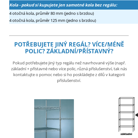
Kola - pokud si kupujete jen samotné kola bez regálu:
4 otočná kola, průměr 80 mm (jedno s brzdou)
4 otočná kola, průměr 125 mm (jedno s brzdou)
POTŘEBUJETE JINÝ REGÁL?
VÍCE/MÉNĚ
POLIC? ZÁKLADNÍ/PŘÍSTAVNÝ?
Pokud potřebujete jiný typ regálu než navrhované výše (např.
základní + přístavné nebo více polic, různá příslušenství, tak nás
kontaktujte o pomoc nebo si ho poskládejte z dílů v kategorii
příslušenství.