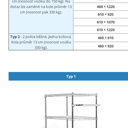
cm (nosnost vozíku do 150 kg). Na
dotaz lze zaměnit na kole průměr 13
460 × 1220
cm (nosnost pak 330 kg).
610 × 920
610 × 1070
610 × 1220
Typ 2
- 2 police běžné, jedna košová.
460 × 610
Kola průměr 13 cm (nosnost vozíku
460 × 920
330 kg).
Typ 1