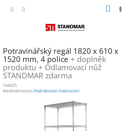
Přejít
NÁKUP
na
obsah
KOŠÍK
Potravinářský regál 1820 x 610 x
1520 mm, 4 police
+ doplněk
produktu + Odlamovací nůž
STANDMAR zdarma
104025
Průměrné
Neohodnoceno
Podrobnosti hodnocení
hodnocení
produktu
je
0,0
z
5
hvězdiček.