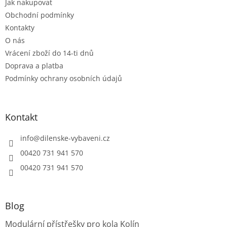
Jak nakupovat
í
Obchodní podmínky
Kontakty
O nás
Vrácení zboží do 14-ti dnů
Doprava a platba
Podmínky ochrany osobních údajů
Kontakt
info
@
dilenske-vybaveni.cz
00420 731 941 570
00420 731 941 570
Blog
Modulární přístřešky pro kola Kolín