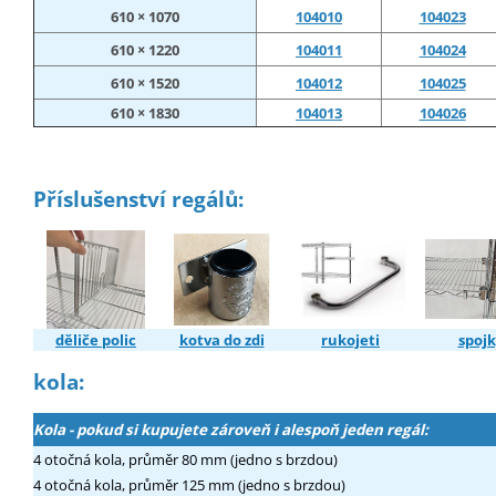
610 × 1070
104010
104023
610 × 1220
104011
104024
610 × 1520
104012
104025
610 × 1830
104013
104026
Příslušenství regálů:
děliče polic
kotva do zdi
rukojeti
spojk
kola:
Kola - pokud si kupujete zároveň i alespoň jeden regál:
4 otočná kola, průměr 80 mm (jedno s brzdou)
4 otočná kola, průměr 125 mm (jedno s brzdou)