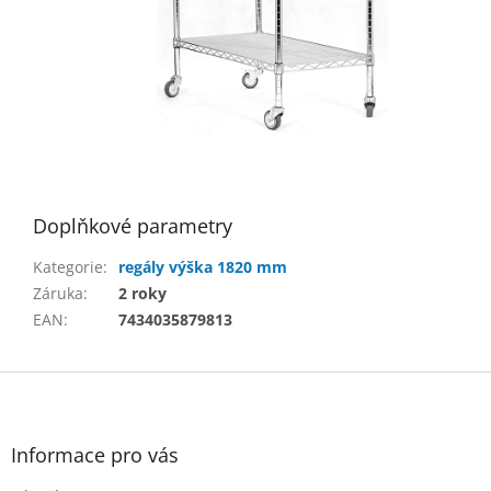
Doplňkové parametry
Kategorie
:
regály výška 1820 mm
Záruka
:
2 roky
EAN
:
7434035879813
Z
á
p
a
Informace pro vás
t