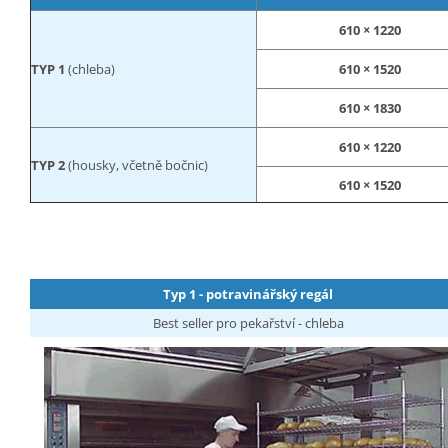
610 × 1220
TYP 1
(chleba)
610 × 1520
610 × 1830
610 × 1220
TYP 2
(housky, včetně bočnic)
610 × 1520
Typ 1 - potravinářský regál
Best seller pro pekařství - chleba