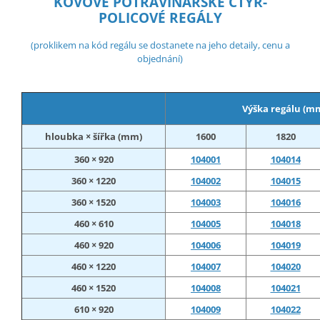
KOVOVÉ POTRAVINÁŘSKÉ ČTYŘ-
POLICOVÉ REGÁLY
(proklikem na kód regálu se dostanete na jeho detaily, cenu a
objednání)
Výška regálu (m
hloubka × šířka (mm)
1600
1820
360 × 920
104001
104014
360 × 1220
104002
104015
360 × 1520
104003
104016
460 × 610
104005
104018
460 × 920
104006
104019
460 × 1220
104007
104020
460 × 1520
104008
104021
610 × 920
104009
104022