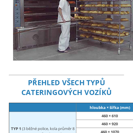
PŘEHLED VŠECH TYPŮ
CATERINGOVÝCH VOZÍKŮ
hloubka × šířka (mm)
460 × 610
460 × 920
TYP 1
(3 běžné police, kola průměr 8
460 × 1070