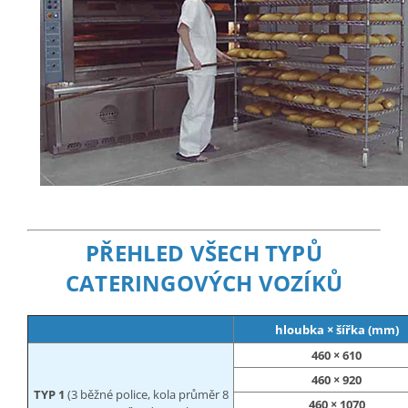
PŘEHLED VŠECH TYPŮ
CATERINGOVÝCH VOZÍKŮ
hloubka × šířka (mm)
460 × 610
460 × 920
TYP 1
(3 běžné police, kola průměr 8
460 × 1070