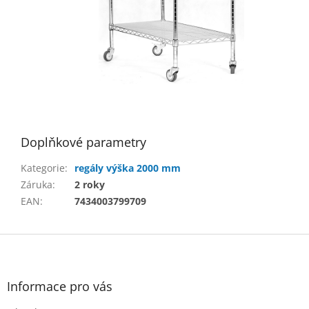
Doplňkové parametry
Kategorie
:
regály výška 2000 mm
Záruka
:
2 roky
EAN
:
7434003799709
Z
á
p
a
Informace pro vás
t