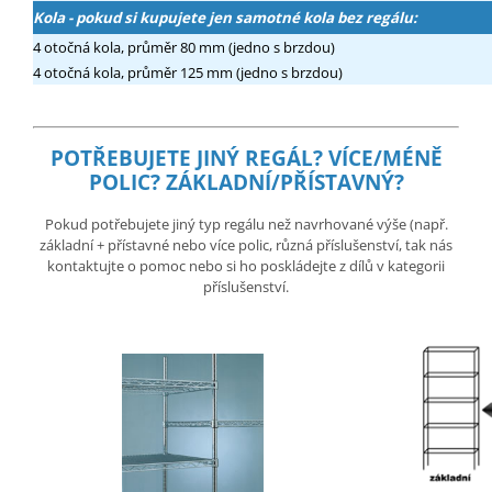
Kola - pokud si kupujete jen samotné kola bez regálu:
4 otočná kola, průměr 80 mm (jedno s brzdou)
4 otočná kola, průměr 125 mm (jedno s brzdou)
POTŘEBUJETE JINÝ REGÁL?
VÍCE/MÉNĚ
POLIC? ZÁKLADNÍ/PŘÍSTAVNÝ?
Pokud potřebujete jiný typ regálu než navrhované výše (např.
základní + přístavné nebo více polic, různá příslušenství, tak nás
kontaktujte o pomoc nebo si ho poskládejte z dílů v kategorii
příslušenství.