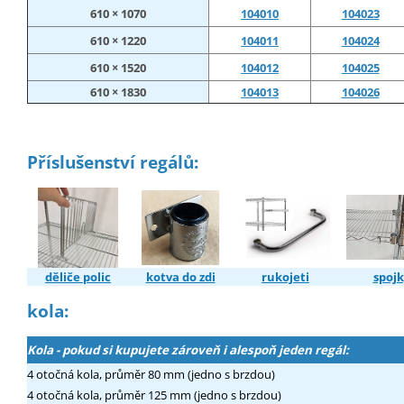
610 × 1070
104010
104023
610 × 1220
104011
104024
610 × 1520
104012
104025
610 × 1830
104013
104026
Příslušenství regálů:
děliče polic
kotva do zdi
rukojeti
spojk
kola:
Kola - pokud si kupujete zároveň i alespoň jeden regál:
4 otočná kola, průměr 80 mm (jedno s brzdou)
4 otočná kola, průměr 125 mm (jedno s brzdou)