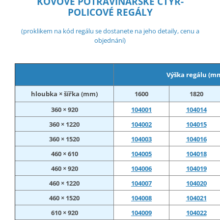
KOVOVÉ POTRAVINÁŘSKÉ ČTYŘ-
POLICOVÉ REGÁLY
(proklikem na kód regálu se dostanete na jeho detaily, cenu a
objednání)
Výška regálu (m
hloubka × šířka (mm)
1600
1820
360 × 920
104001
104014
360 × 1220
104002
104015
360 × 1520
104003
104016
460 × 610
104005
104018
460 × 920
104006
104019
460 × 1220
104007
104020
460 × 1520
104008
104021
610 × 920
104009
104022