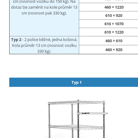
cm (nosnost vozíku do 150 kg). Na
dotaz lze zaměnit na kole průměr 13
460 × 1220
cm (nosnost pak 330 kg).
610 × 920
610 × 1070
610 × 1220
Typ 2
- 2 police běžné, jedna košová.
460 × 610
Kola průměr 13 cm (nosnost vozíku
460 × 920
330 kg).
Typ 1