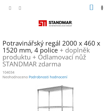
Přejít
NÁKUP
na
obsah
KOŠÍK
Potravinářský regál 2000 x 460 x
1520 mm, 4 police
+ doplněk
produktu + Odlamovací nůž
STANDMAR zdarma
104034
Průměrné
Neohodnoceno
Podrobnosti hodnocení
hodnocení
produktu
je
0,0
z
5
hvězdiček.