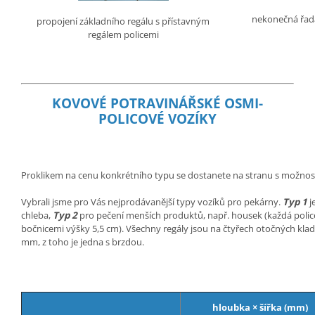
nekonečná řada
propojení základního regálu s přístavným
regálem policemi
KOVOVÉ POTRAVINÁŘSKÉ OSMI-
POLICOVÉ VOZÍKY
Proklikem na cenu konkrétního typu se dostanete na stranu s možnos
Vybrali jsme pro Vás nejprodávanější typy vozíků pro pekárny.
Typ 1
j
chleba,
Typ 2
pro pečení menších produktů, např. housek (každá police 
bočnicemi výšky 5,5 cm). Všechny regály jsou na čtyřech otočných kl
mm, z toho je jedna s brzdou.
hloubka × šířka (mm)