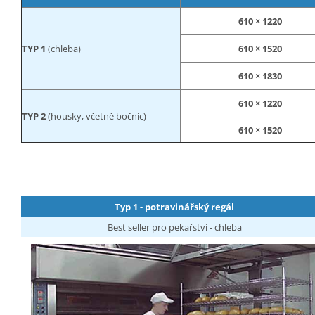
610 × 1220
TYP 1
(chleba)
610 × 1520
610 × 1830
610 × 1220
TYP 2
(housky, včetně bočnic)
610 × 1520
Typ 1 - potravinářský regál
Best seller pro pekařství - chleba