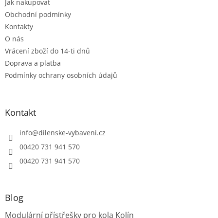
Jak nakupovat
í
Obchodní podmínky
Kontakty
O nás
Vrácení zboží do 14-ti dnů
Doprava a platba
Podmínky ochrany osobních údajů
Kontakt
info
@
dilenske-vybaveni.cz
00420 731 941 570
00420 731 941 570
Blog
Modulární přístřešky pro kola Kolín