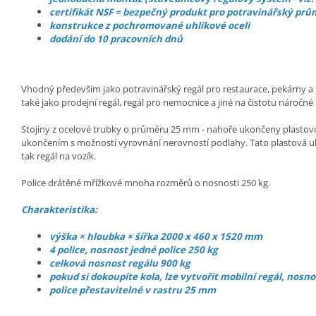
certifikát NSF = bezpečný produkt pro potravinářský prů
konstrukce z pochromované uhlíkové oceli
dodání do 10 pracovních dnů
Vhodný především jako potravinářský regál pro restaurace, pekárny a p
také jako prodejní regál, regál pro nemocnice a jiné na čistotu náročné
Stojiny z ocelové trubky o průměru 25 mm - nahoře ukončeny plasto
ukončením s možností vyrovnání nerovností podlahy. Tato plastová uk
tak regál na vozík.
Police drátěné mřížkové mnoha rozměrů o nosnosti 250 kg.
Charakteristika:
výška × hloubka × šířka 2000 x 460 x 1520 mm
4 police, nosnost jedné police 250 kg
celková nosnost regálu 900 kg
pokud si dokoupíte kola, lze vytvořit mobilní regál, nosno
police přestavitelné v rastru 25 mm