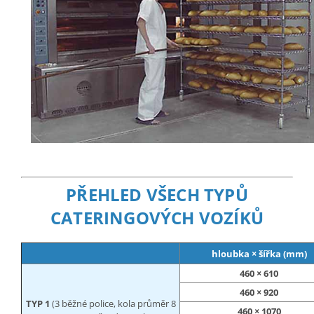
PŘEHLED VŠECH TYPŮ
CATERINGOVÝCH VOZÍKŮ
hloubka × šířka (mm)
460 × 610
460 × 920
TYP 1
(3 běžné police, kola průměr 8
460 × 1070