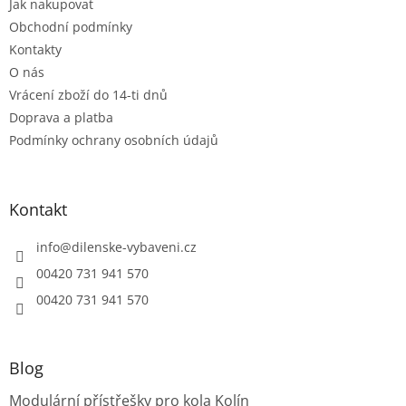
Jak nakupovat
í
Obchodní podmínky
Kontakty
O nás
Vrácení zboží do 14-ti dnů
Doprava a platba
Podmínky ochrany osobních údajů
Kontakt
info
@
dilenske-vybaveni.cz
00420 731 941 570
00420 731 941 570
Blog
Modulární přístřešky pro kola Kolín