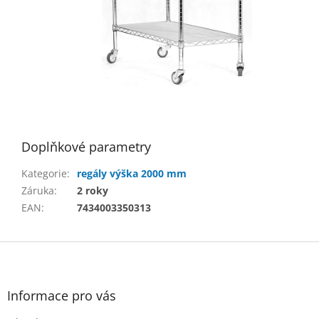
Doplňkové parametry
Kategorie
:
regály výška 2000 mm
Záruka
:
2 roky
EAN
:
7434003350313
Z
á
p
a
Informace pro vás
t