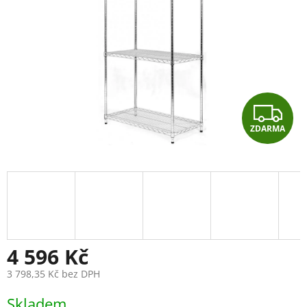
Z
ZDARMA
D
A
R
M
A
4 596 Kč
3 798,35 Kč bez DPH
Měrná
Skladem
cena: