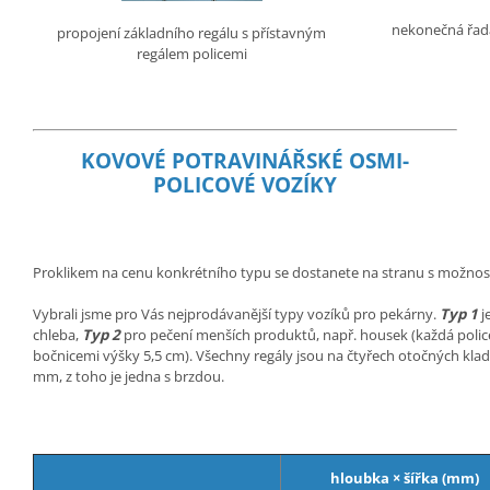
nekonečná řada
propojení základního regálu s přístavným
regálem policemi
KOVOVÉ POTRAVINÁŘSKÉ OSMI-
POLICOVÉ VOZÍKY
Proklikem na cenu konkrétního typu se dostanete na stranu s možnos
Vybrali jsme pro Vás nejprodávanější typy vozíků pro pekárny.
Typ 1
j
chleba,
Typ 2
pro pečení menších produktů, např. housek (každá police 
bočnicemi výšky 5,5 cm). Všechny regály jsou na čtyřech otočných kl
mm, z toho je jedna s brzdou.
hloubka × šířka (mm)