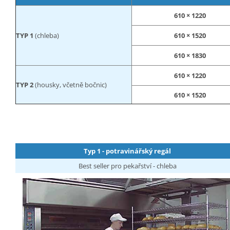
610 × 1220
TYP 1
(chleba)
610 × 1520
610 × 1830
610 × 1220
TYP 2
(housky, včetně bočnic)
610 × 1520
Typ 1 - potravinářský regál
Best seller pro pekařství - chleba