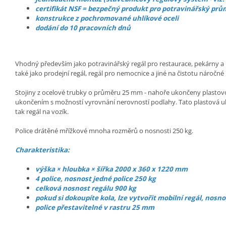
certifikát NSF = bezpečný produkt pro potravinářský prů
konstrukce z pochromované uhlíkové oceli
dodání do 10 pracovních dnů
Vhodný především jako potravinářský regál pro restaurace, pekárny a p
také jako prodejní regál, regál pro nemocnice a jiné na čistotu náročné
Stojiny z ocelové trubky o průměru 25 mm - nahoře ukončeny plasto
ukončením s možností vyrovnání nerovností podlahy. Tato plastová uk
tak regál na vozík.
Police drátěné mřížkové mnoha rozměrů o nosnosti 250 kg.
Charakteristika:
výška × hloubka × šířka 2000 x 360 x 1220 mm
4 police, nosnost jedné police 250 kg
celková nosnost regálu 900 kg
pokud si dokoupíte kola, lze vytvořit mobilní regál, nosno
police přestavitelné v rastru 25 mm