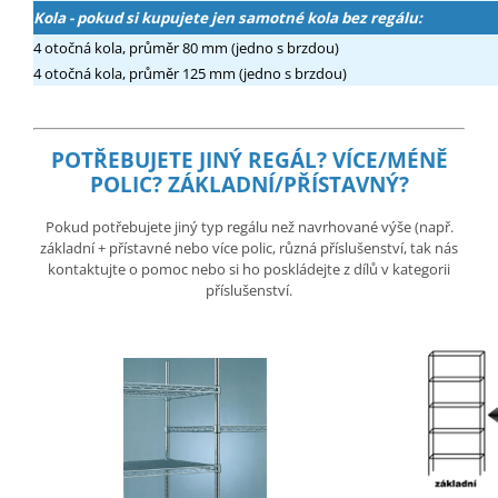
Kola - pokud si kupujete jen samotné kola bez regálu:
4 otočná kola, průměr 80 mm (jedno s brzdou)
4 otočná kola, průměr 125 mm (jedno s brzdou)
POTŘEBUJETE JINÝ REGÁL?
VÍCE/MÉNĚ
POLIC? ZÁKLADNÍ/PŘÍSTAVNÝ?
Pokud potřebujete jiný typ regálu než navrhované výše (např.
základní + přístavné nebo více polic, různá příslušenství, tak nás
kontaktujte o pomoc nebo si ho poskládejte z dílů v kategorii
příslušenství.