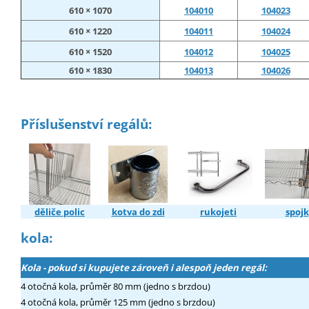
610 × 1070
104010
104023
610 × 1220
104011
104024
610 × 1520
104012
104025
610 × 1830
104013
104026
Příslušenství regálů:
děliče polic
kotva do zdi
rukojeti
spojk
kola:
Kola - pokud si kupujete zároveň i alespoň jeden regál:
4 otočná kola, průměr 80 mm (jedno s brzdou)
4 otočná kola, průměr 125 mm (jedno s brzdou)