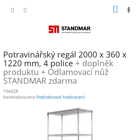
Přejít
NÁKUP
na
obsah
KOŠÍK
Potravinářský regál 2000 x 360 x
1220 mm, 4 police
+ doplněk
produktu + Odlamovací nůž
STANDMAR zdarma
104028
Průměrné
Neohodnoceno
Podrobnosti hodnocení
hodnocení
produktu
je
0,0
z
5
hvězdiček.