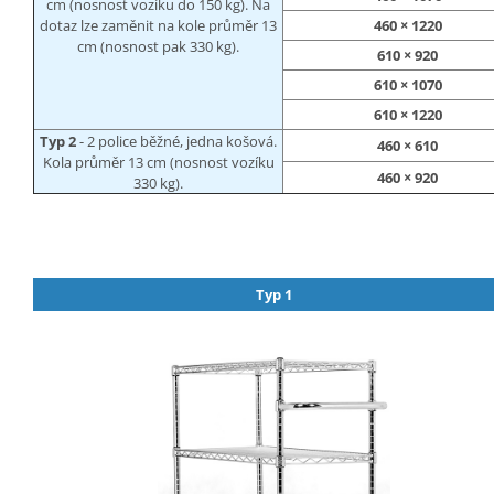
cm (nosnost vozíku do 150 kg). Na
dotaz lze zaměnit na kole průměr 13
460 × 1220
cm (nosnost pak 330 kg).
610 × 920
610 × 1070
610 × 1220
Typ 2
- 2 police běžné, jedna košová.
460 × 610
Kola průměr 13 cm (nosnost vozíku
460 × 920
330 kg).
Typ 1