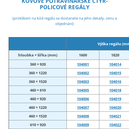
KOVOVÉ POTRAVINÁŘSKÉ ČTYŘ-
POLICOVÉ REGÁLY
(proklikem na kód regálu se dostanete na jeho detaily, cenu a
objednání)
Výška regálu (m
hloubka × šířka (mm)
1600
1820
360 × 920
104001
104014
360 × 1220
104002
104015
360 × 1520
104003
104016
460 × 610
104005
104018
460 × 920
104006
104019
460 × 1220
104007
104020
460 × 1520
104008
104021
610 × 920
104009
104022