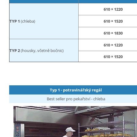
610 × 1220
TYP 1
(chleba)
610 × 1520
610 × 1830
610 × 1220
TYP 2
(housky, včetně bočnic)
610 × 1520
Typ 1 - potravinářský regál
Best seller pro pekařství - chleba