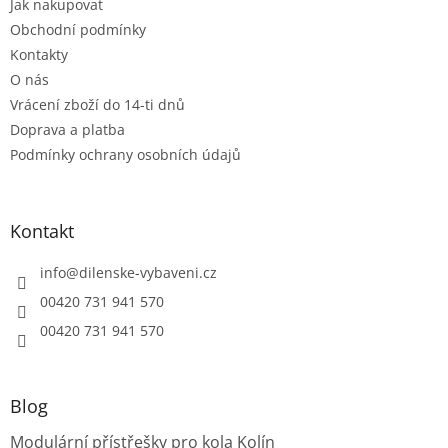
Jak nakupovat
í
Obchodní podmínky
Kontakty
O nás
Vrácení zboží do 14-ti dnů
Doprava a platba
Podmínky ochrany osobních údajů
Kontakt
info
@
dilenske-vybaveni.cz
00420 731 941 570
00420 731 941 570
Blog
Modulární přístřešky pro kola Kolín