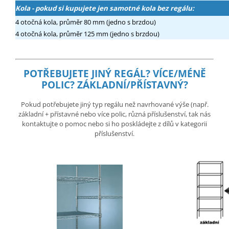
Kola - pokud si kupujete jen samotné kola bez regálu:
4 otočná kola, průměr 80 mm (jedno s brzdou)
4 otočná kola, průměr 125 mm (jedno s brzdou)
POTŘEBUJETE JINÝ REGÁL?
VÍCE/MÉNĚ
POLIC? ZÁKLADNÍ/PŘÍSTAVNÝ?
Pokud potřebujete jiný typ regálu než navrhované výše (např.
základní + přístavné nebo více polic, různá příslušenství, tak nás
kontaktujte o pomoc nebo si ho poskládejte z dílů v kategorii
příslušenství.