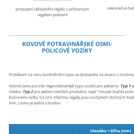
nekonečná řada
propojení základního regálu s přístavným
regálem policemi
KOVOVÉ POTRAVINÁŘSKÉ OSMI-
POLICOVÉ VOZÍKY
Proklikem na cenu konkrétního typu se dostanete na stranu s možnos
Vybrali jsme pro Vás nejprodávanější typy vozíků pro pekárny.
Typ 1
j
chleba,
Typ 2
pro pečení menších produktů, např. housek (každá police 
bočnicemi výšky 5,5 cm). Všechny regály jsou na čtyřech otočných kl
mm, z toho je jedna s brzdou.
hloubka × šířka (mm)