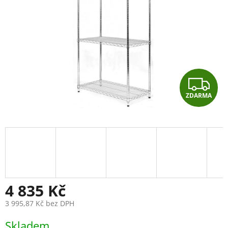
Z
ZDARMA
D
A
R
M
A
4 835 Kč
3 995,87 Kč bez DPH
Měrná
Skladem
cena: