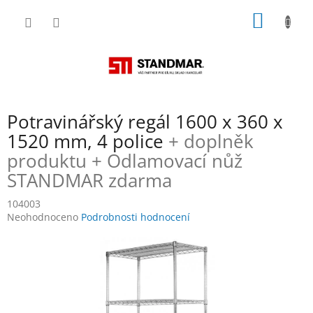
Přejít
NÁKUP
na
obsah
KOŠÍK
Potravinářský regál 1600 x 360 x
1520 mm, 4 police
+ doplněk
produktu + Odlamovací nůž
STANDMAR zdarma
104003
Průměrné
Neohodnoceno
Podrobnosti hodnocení
hodnocení
produktu
je
0,0
z
5
hvězdiček.