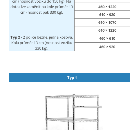
cm (nosnost vozíku do 150 kg). Na
dotaz lze zaměnit na kole průměr 13
460 × 1220
cm (nosnost pak 330 kg).
610 × 920
610 × 1070
610 × 1220
Typ 2
- 2 police běžné, jedna košová.
460 × 610
Kola průměr 13 cm (nosnost vozíku
460 × 920
330 kg).
Typ 1