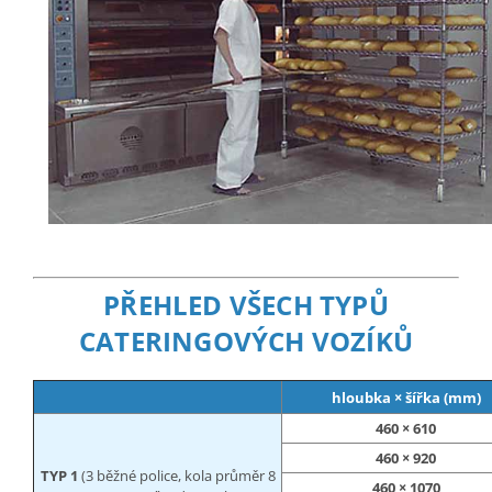
PŘEHLED VŠECH TYPŮ
CATERINGOVÝCH VOZÍKŮ
hloubka × šířka (mm)
460 × 610
460 × 920
TYP 1
(3 běžné police, kola průměr 8
460 × 1070