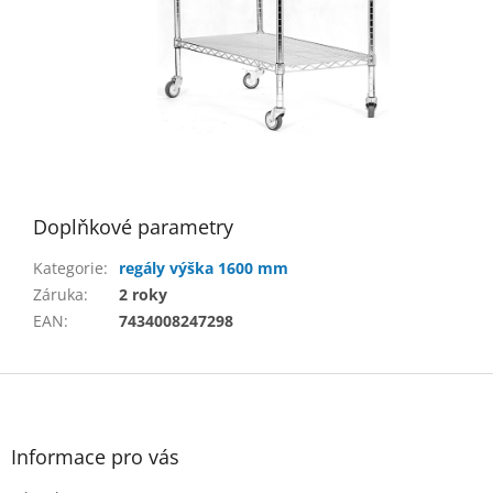
Doplňkové parametry
Kategorie
:
regály výška 1600 mm
Záruka
:
2 roky
EAN
:
7434008247298
Z
á
p
a
Informace pro vás
t