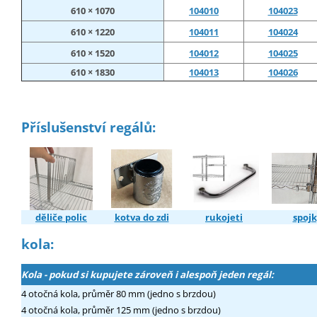
610 × 1070
104010
104023
610 × 1220
104011
104024
610 × 1520
104012
104025
610 × 1830
104013
104026
Příslušenství regálů:
děliče polic
kotva do zdi
rukojeti
spojk
kola:
Kola - pokud si kupujete zároveň i alespoň jeden regál:
4 otočná kola, průměr 80 mm (jedno s brzdou)
4 otočná kola, průměr 125 mm (jedno s brzdou)