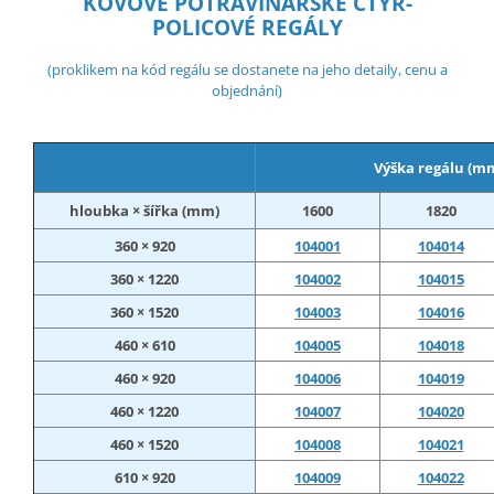
KOVOVÉ POTRAVINÁŘSKÉ ČTYŘ-
POLICOVÉ REGÁLY
(proklikem na kód regálu se dostanete na jeho detaily, cenu a
objednání)
Výška regálu (m
hloubka × šířka (mm)
1600
1820
360 × 920
104001
104014
360 × 1220
104002
104015
360 × 1520
104003
104016
460 × 610
104005
104018
460 × 920
104006
104019
460 × 1220
104007
104020
460 × 1520
104008
104021
610 × 920
104009
104022