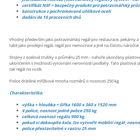
certifikát NSF = bezpečný produkt pro potravinářský prů
konstrukce z pochromované uhlíkové oceli
dodání do 10 pracovních dnů
Vhodný především jako potravinářský regál pro restaurace, pekárny a p
také jako prodejní regál, regál pro nemocnice a jiné na čistotu náročné
Stojiny z ocelové trubky o průměru 25 mm - nahoře ukončeny plasto
ukončením s možností vyrovnání nerovností podlahy. Tato plastová uk
tak regál na vozík.
Police drátěné mřížkové mnoha rozměrů o nosnosti 250 kg.
Charakteristika:
výška × hloubka × šířka 1600 x 360 x 1520 mm
4 police, nosnost jedné police 250 kg
celková nosnost regálu 900 kg
pokud si dokoupíte kola, lze vytvořit mobilní regál, nosno
police přestavitelné v rastru 25 mm