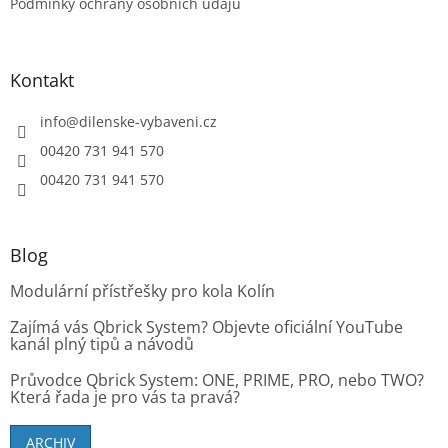
Podmínky ochrany osobních údajů
Kontakt
info
@
dilenske-vybaveni.cz
00420 731 941 570
00420 731 941 570
Blog
Modulární přístřešky pro kola Kolín
Zajímá vás Qbrick System? Objevte oficiální YouTube
kanál plný tipů a návodů
Průvodce Qbrick System: ONE, PRIME, PRO, nebo TWO?
Která řada je pro vás ta pravá?
ARCHIV