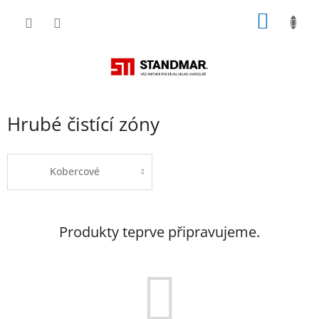
Přejít
NÁKUP
na
obsah
KOŠÍK
Hrubé čistící zóny
Kobercové
Produkty teprve připravujeme.