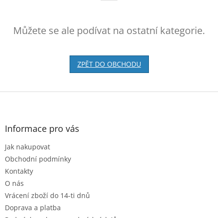
Můžete se ale podívat na ostatní kategorie.
ZPĚT DO OBCHODU
Z
á
p
a
Informace pro vás
t
Jak nakupovat
í
Obchodní podmínky
Kontakty
O nás
Vrácení zboží do 14-ti dnů
Doprava a platba