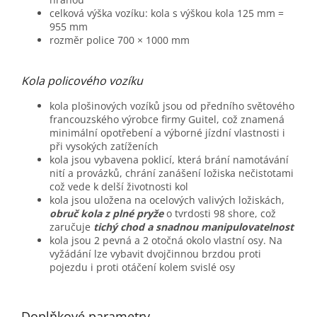
celková výška vozíku: kola s výškou kola 125 mm =
955 mm
rozměr police 700 × 1000 mm
Kola policového vozíku
kola plošinových vozíků jsou od předního světového
francouzského výrobce firmy Guitel, což znamená
minimální opotřebení a výborné jízdní vlastnosti i
při vysokých zatíženích
kola jsou vybavena poklicí, která brání namotávání
nití a provázků, chrání zanášení ložiska nečistotami
což vede k delší životnosti kol
kola jsou uložena na ocelových valivých ložiskách,
obruč kola z plné pryže
o tvrdosti 98 shore, což
zaručuje
tichý chod a snadnou manipulovatelnost
kola jsou 2 pevná a 2 otočná okolo vlastní osy. Na
vyžádání lze vybavit dvojčinnou brzdou proti
pojezdu i proti otáčení kolem svislé osy
Doplňkové parametry