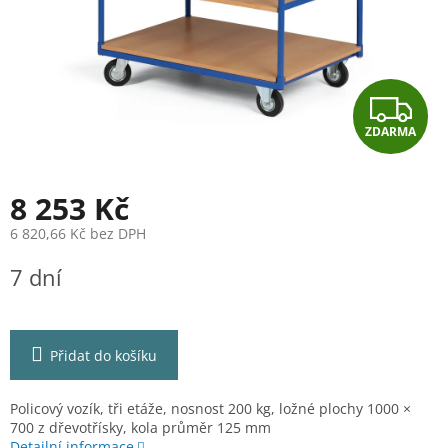
Z
ZDARMA
D
A
8 253 Kč
R
6 820,66 Kč bez DPH
Měrná
M
7 dní
cena:
A
Přidat do košíku
Policový vozík, tři etáže, nosnost 200 kg, ložné plochy 1000 ×
700 z dřevotřísky, kola průměr 125 mm
Detailní informace