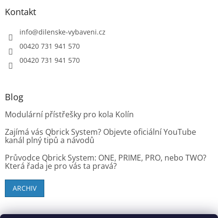
Kontakt
info
@
dilenske-vybaveni.cz
00420 731 941 570
00420 731 941 570
Blog
Modulární přístřešky pro kola Kolín
Zajímá vás Qbrick System? Objevte oficiální YouTube
kanál plný tipů a návodů
Průvodce Qbrick System: ONE, PRIME, PRO, nebo TWO?
Která řada je pro vás ta pravá?
ARCHIV