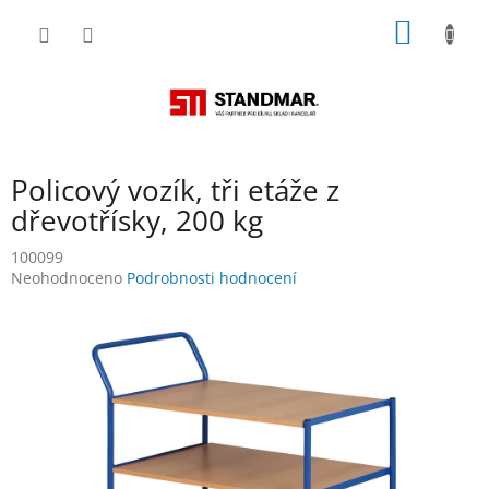
Přejít
NÁKUP
na
obsah
KOŠÍK
Policový vozík, tři etáže z
dřevotřísky, 200 kg
100099
Průměrné
Neohodnoceno
Podrobnosti hodnocení
hodnocení
produktu
je
0,0
z
5
hvězdiček.