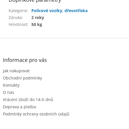
Kategorie
:
Policové vozíky, dřevotříska
Záruka
:
2 roky
Hmotnost
:
50 kg
Z
á
p
a
Informace pro vás
t
Jak nakupovat
í
Obchodní podmínky
Kontakty
O nás
Vrácení zboží do 14-ti dnů
Doprava a platba
Podmínky ochrany osobních údajů