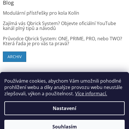
Blog
Modulární přístřešky pro kola Kolín
Zajímá vás Qbrick System? Objevte oficiální YouTube
kanál plný tipů a návodů
Průvodce Qbrick System: ONE, PRIME, PRO, nebo TWO?
Která řada je pro vás ta pravá?
ARCHIV
SK zákazníci - dielenske-vybavenie.sk
Používáme cookies, abychom Vám umožnili pohodlné
prohlížení webu a díky analýze provozu webu neustále
zlepšovali, výkon a použitelnost.
Více informací.
Vytvořil Shoptet
Nastavení
Copyright 2026
StandMar (Dílenské vybavení)
. Všechna
Souhlasím
práva vyhrazena.