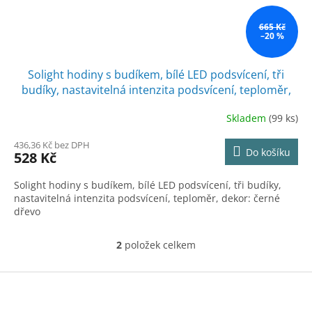
665 Kč
–20 %
Solight hodiny s budíkem, bílé LED podsvícení, tři
budíky, nastavitelná intenzita podsvícení, teploměr,
dekor: černé dřevo
Skladem
(99 ks)
436,36 Kč bez DPH
Do košíku
528 Kč
Solight hodiny s budíkem, bílé LED podsvícení, tři budíky,
nastavitelná intenzita podsvícení, teploměr, dekor: černé
dřevo
2
položek celkem
O
v
l
Z
á
á
d
p