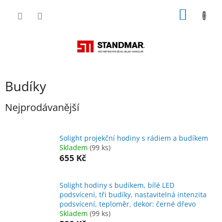
Přejít
NÁKUP
na
obsah
KOŠÍK
Budíky
Nejprodávanější
Solight projekční hodiny s rádiem a budíkem
Skladem
(99 ks)
655 Kč
Solight hodiny s budíkem, bílé LED
podsvícení, tři budíky, nastavitelná intenzita
podsvícení, teploměr, dekor: černé dřevo
Skladem
(99 ks)