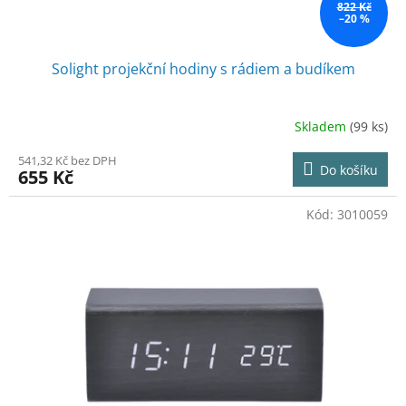
ů
822 Kč
–20 %
Solight projekční hodiny s rádiem a budíkem
Skladem
(99 ks)
541,32 Kč bez DPH
Do košíku
655 Kč
Kód:
3010059