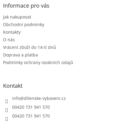
a
a
Informace pro vás
c
t
í
Jak nakupovat
í
p
r
Obchodní podmínky
v
Kontakty
k
O nás
y
Vrácení zboží do 14-ti dnů
v
ý
Doprava a platba
p
Podmínky ochrany osobních údajů
i
s
u
Kontakt
info
@
dilenske-vybaveni.cz
00420 731 941 570
00420 731 941 570