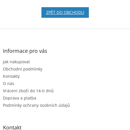
ZPĚT DO OBCHODU
Z
á
p
a
Informace pro vás
t
Jak nakupovat
í
Obchodní podmínky
Kontakty
O nás
Vrácení zboží do 14-ti dnů
Doprava a platba
Podmínky ochrany osobních údajů
Kontakt