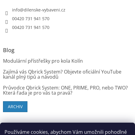
info
@
dilenske-vybaveni.cz
00420 731 941 570
00420 731 941 570
Blog
Modulární přístřešky pro kola Kolín
Zajímá vás Qbrick System? Objevte oficiální YouTube
kanál plný tipů a návodů
Průvodce Qbrick System: ONE, PRIME, PRO, nebo TWO?
Která řada je pro vás ta pravá?
ARCHIV
SK zákazníci - dielenske-vybavenie.sk
Používáme cookies, abychom Vám umožnili pohodlné