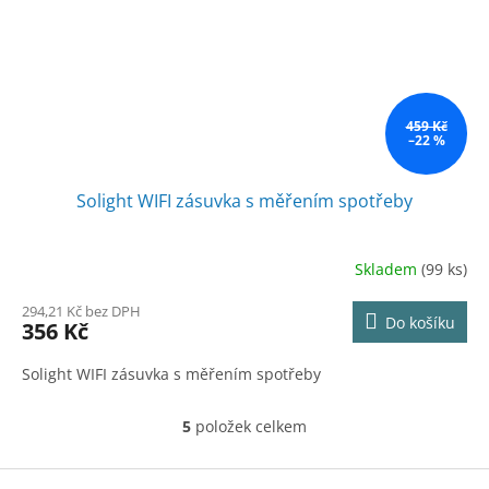
459 Kč
–22 %
Solight WIFI zásuvka s měřením spotřeby
Skladem
(99 ks)
294,21 Kč bez DPH
Do košíku
356 Kč
Solight WIFI zásuvka s měřením spotřeby
5
položek celkem
O
v
l
Z