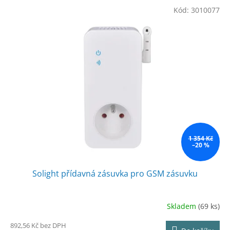
V
r
Kód:
3010077
ý
o
p
d
i
u
s
k
p
t
r
ů
o
d
u
k
t
ů
1 354 Kč
–20 %
Solight přídavná zásuvka pro GSM zásuvku
Skladem
(69 ks)
892,56 Kč bez DPH