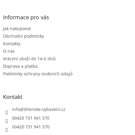
á
á
d
p
a
a
Informace pro vás
c
t
í
Jak nakupovat
í
p
r
Obchodní podmínky
v
Kontakty
k
O nás
y
Vrácení zboží do 14-ti dnů
v
ý
Doprava a platba
p
Podmínky ochrany osobních údajů
i
s
u
Kontakt
info
@
dilenske-vybaveni.cz
00420 731 941 570
00420 731 941 570