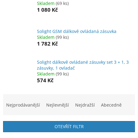
Skladem
(69 ks)
1 080 Kč
Solight GSM dálkově ovládaná zásuvka
Skladem
(99 ks)
1 782 Kč
Solight dálkově ovládané zásuvky set 3 + 1, 3
zásuvky, 1 ovladač
Skladem
(99 ks)
574 Kč
Ř
a
Nejprodávanější
Nejlevnější
Nejdražší
Abecedně
z
e
n
OTEVŘÍT FILTR
í
p