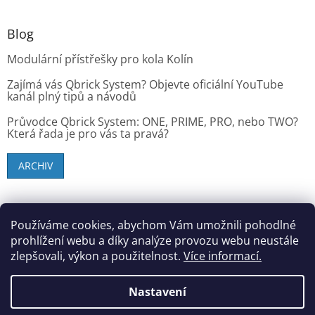
Blog
Modulární přístřešky pro kola Kolín
Zajímá vás Qbrick System? Objevte oficiální YouTube
kanál plný tipů a návodů
Průvodce Qbrick System: ONE, PRIME, PRO, nebo TWO?
Která řada je pro vás ta pravá?
ARCHIV
SK zákazníci - dielenske-vybavenie.sk
Používáme cookies, abychom Vám umožnili pohodlné
prohlížení webu a díky analýze provozu webu neustále
zlepšovali, výkon a použitelnost.
Více informací.
Vytvořil Shoptet
Nastavení