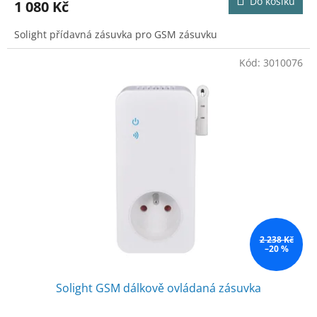
Do košíku
1 080 Kč
Solight přídavná zásuvka pro GSM zásuvku
Kód:
3010076
2 238 Kč
–20 %
Solight GSM dálkově ovládaná zásuvka