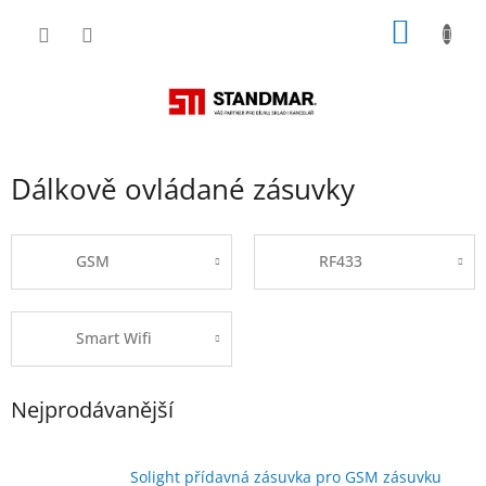
Přejít
NÁKUP
na
obsah
KOŠÍK
Dálkově ovládané zásuvky
GSM
RF433
Smart Wifi
Nejprodávanější
Solight přídavná zásuvka pro GSM zásuvku