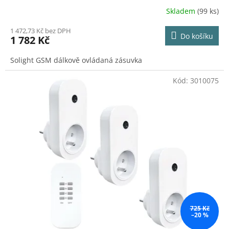
Skladem
(99 ks)
1 472,73 Kč bez DPH
Do košíku
1 782 Kč
Solight GSM dálkově ovládaná zásuvka
Kód:
3010075
725 Kč
–20 %