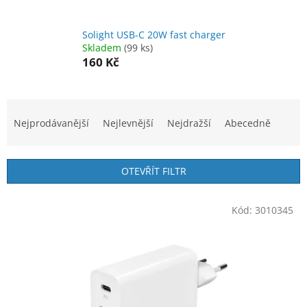
Solight USB-C 20W fast charger
Skladem
(99 ks)
160 Kč
Ř
a
Nejprodávanější
Nejlevnější
Nejdražší
Abecedně
z
e
n
OTEVŘÍT FILTR
í
p
V
r
Kód:
3010345
ý
o
p
d
i
u
s
k
p
t
r
ů