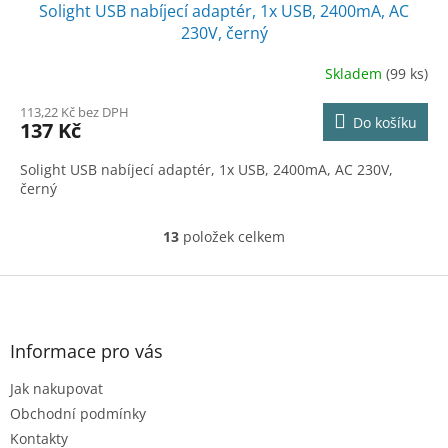
Solight USB nabíjecí adaptér, 1x USB, 2400mA, AC
230V, černý
Skladem
(99 ks)
113,22 Kč bez DPH
Do košíku
137 Kč
Solight USB nabíjecí adaptér, 1x USB, 2400mA, AC 230V,
černý
13
položek celkem
O
v
l
Z
á
á
d
p
a
a
Informace pro vás
c
t
í
Jak nakupovat
í
p
r
Obchodní podmínky
v
Kontakty