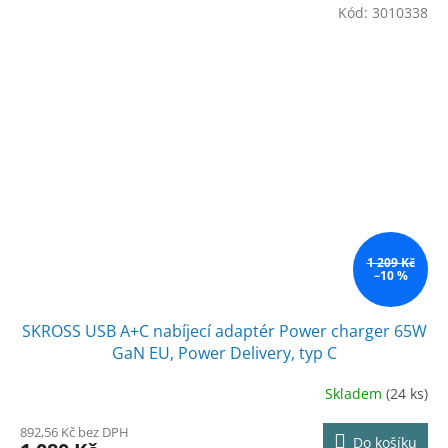
Kód:
3010338
1 209 Kč
–10 %
SKROSS USB A+C nabíjecí adaptér Power charger 65W
GaN EU, Power Delivery, typ C
Skladem
(24 ks)
892,56 Kč bez DPH
Do košíku