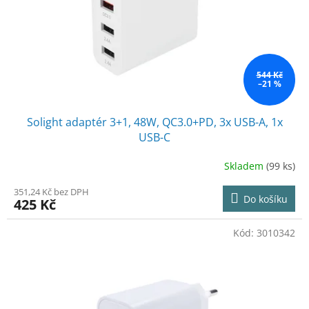
o
d
u
k
t
ů
544 Kč
–21 %
Solight adaptér 3+1, 48W, QC3.0+PD, 3x USB-A, 1x
USB-C
Skladem
(99 ks)
351,24 Kč bez DPH
Do košíku
425 Kč
Kód:
3010342