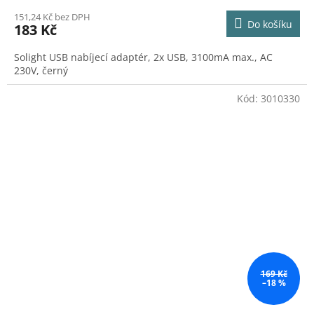
151,24 Kč bez DPH
Do košíku
183 Kč
Solight USB nabíjecí adaptér, 2x USB, 3100mA max., AC
230V, černý
Kód:
3010330
169 Kč
–18 %