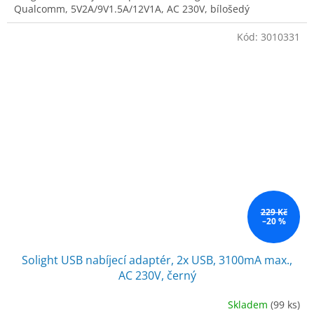
Qualcomm, 5V2A/9V1.5A/12V1A, AC 230V, bílošedý
Kód:
3010331
229 Kč
–20 %
Solight USB nabíjecí adaptér, 2x USB, 3100mA max.,
AC 230V, černý
Skladem
(99 ks)