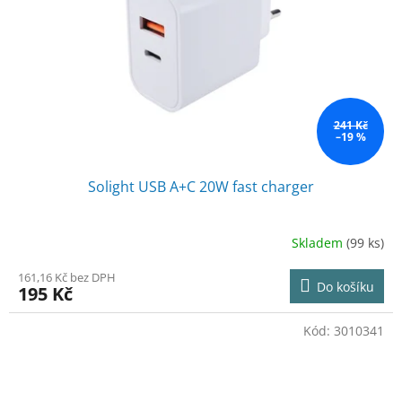
241 Kč
–19 %
Solight USB A+C 20W fast charger
Skladem
(99 ks)
161,16 Kč bez DPH
Do košíku
195 Kč
Kód:
3010341