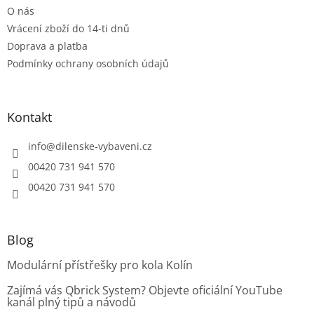
k
O nás
y
Vrácení zboží do 14-ti dnů
v
ý
Doprava a platba
p
Podmínky ochrany osobních údajů
i
s
u
Kontakt
info
@
dilenske-vybaveni.cz
00420 731 941 570
00420 731 941 570
Blog
Modulární přístřešky pro kola Kolín
Zajímá vás Qbrick System? Objevte oficiální YouTube
kanál plný tipů a návodů