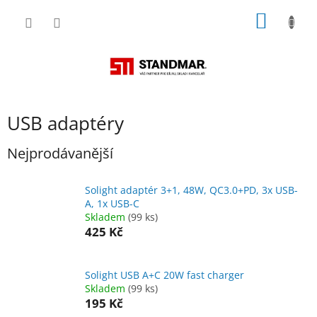
Přejít
NÁKUP
na
obsah
KOŠÍK
USB adaptéry
Nejprodávanější
Solight adaptér 3+1, 48W, QC3.0+PD, 3x USB-
A, 1x USB-C
Skladem
(99 ks)
425 Kč
Solight USB A+C 20W fast charger
Skladem
(99 ks)
195 Kč