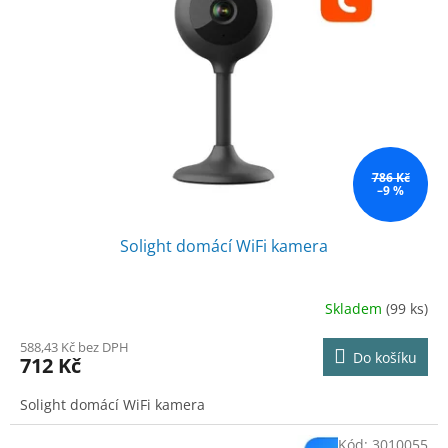
786 Kč
–9 %
Solight domácí WiFi kamera
Skladem
(99 ks)
588,43 Kč bez DPH
Do košíku
712 Kč
Solight domácí WiFi kamera
Kód:
3010055