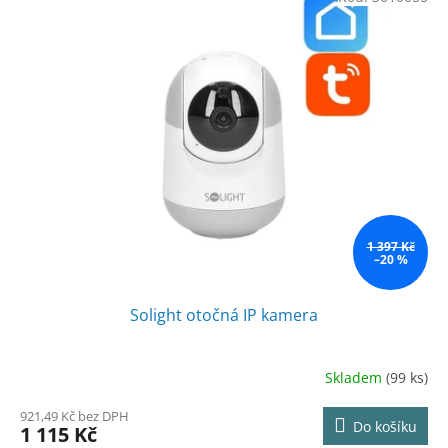
1 397 Kč
–20 %
Solight otočná IP kamera
Skladem
(99 ks)
921,49 Kč bez DPH
Do košíku
1 115 Kč