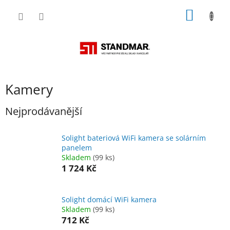
Přejít
NÁKUP
na
obsah
KOŠÍK
Kamery
Nejprodávanější
Solight bateriová WiFi kamera se solárním
panelem
Skladem
(99 ks)
1 724 Kč
Solight domácí WiFi kamera
Skladem
(99 ks)
712 Kč