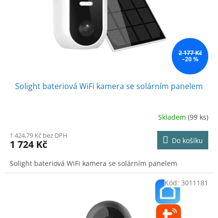
o
d
u
k
t
ů
2 177 Kč
–20 %
Solight bateriová WiFi kamera se solárním panelem
Skladem
(99 ks)
1 424,79 Kč bez DPH
Do košíku
1 724 Kč
Solight bateriová WiFi kamera se solárním panelem
Kód:
3011181