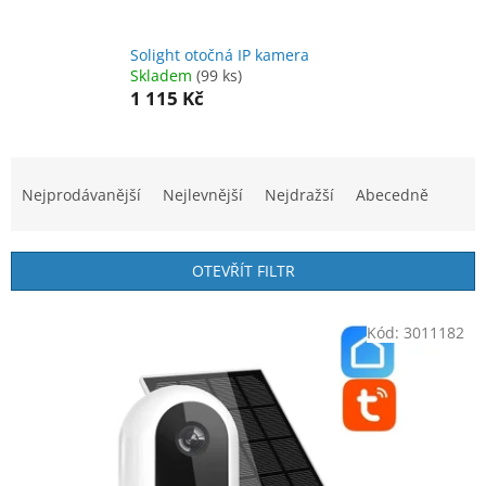
Solight otočná IP kamera
Skladem
(99 ks)
1 115 Kč
Ř
a
Nejprodávanější
Nejlevnější
Nejdražší
Abecedně
z
e
n
OTEVŘÍT FILTR
í
p
V
r
Kód:
3011182
ý
o
p
d
i
u
s
k
p
t
r
ů