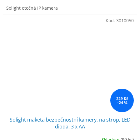
Solight otočná IP kamera
Kód:
3010050
229 Kč
–24 %
Solight maketa bezpečnostní kamery, na strop, LED
dioda, 3 x AA
Skladem
(99 ks)