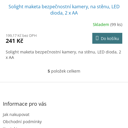
Solight maketa bezpečnostní kamery, na stěnu, LED
dioda, 2 x AA
Skladem
(99 ks)
199,17 Kč bez DPH
Do košíku
241 Kč
Solight maketa bezpečnostní kamery, na stěnu, LED dioda, 2
x AA
5
položek celkem
O
v
l
Z
á
á
d
p
a
a
Informace pro vás
c
t
í
Jak nakupovat
í
p
r
Obchodní podmínky
v