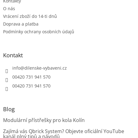
Kontakty
k
O nás
y
Vrácení zboží do 14-ti dnů
v
ý
Doprava a platba
p
Podmínky ochrany osobních údajů
i
s
u
Kontakt
info
@
dilenske-vybaveni.cz
00420 731 941 570
00420 731 941 570
Blog
Modulární přístřešky pro kola Kolín
Zajímá vás Qbrick System? Objevte oficiální YouTube
kanál plný tipů a návodů