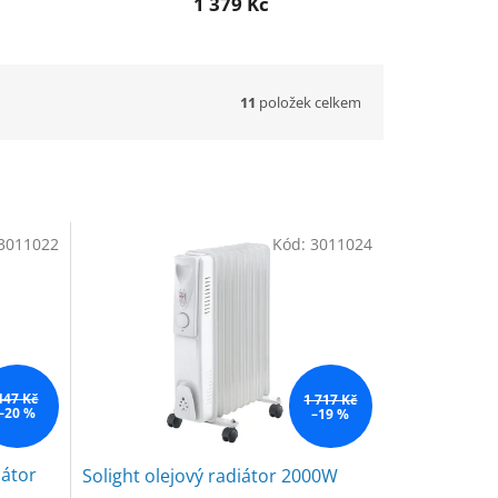
1 379 Kč
11
položek celkem
3011022
Kód:
3011024
447 Kč
1 717 Kč
–20 %
–19 %
látor
Solight olejový radiátor 2000W