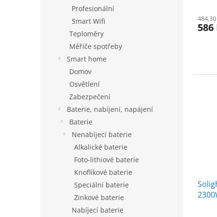
Profesionální
484,30
Smart Wifi
586
Teploměry
Měřiče spotřeby
Smart home
Domov
Osvětlení
Zabezpečení
Baterie, nabíjení, napájení
Baterie
Nenabíjecí baterie
Alkalické baterie
Foto-lithiové baterie
Knoflíkové baterie
Soli
Speciální baterie
2300W
Zinkové baterie
nasta
Nabíjecí baterie