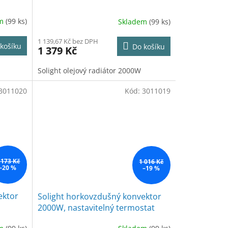
em
(99 ks)
Skladem
(99 ks)
1 139,67 Kč bez DPH
košíku
Do košíku
1 379 Kč
Solight olejový radiátor 2000W
3011020
Kód:
3011019
 173 Kč
1 016 Kč
–20 %
–19 %
ektor
Solight horkovzdušný konvektor
2000W, nastavitelný termostat