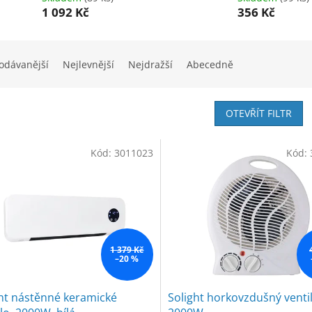
1 092 Kč
356 Kč
odávanější
Nejlevnější
Nejdražší
Abecedně
OTEVŘÍT FILTR
Kód:
3011023
Kód:
1 379 Kč
–20 %
ht nástěnné keramické
Solight horkovzdušný venti