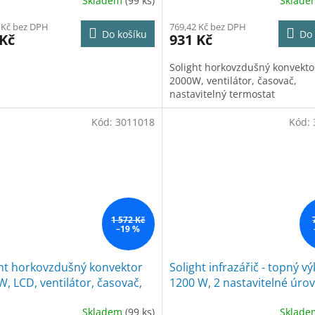
Skladem
(99 ks)
Sklad
 Kč bez DPH
769,42 Kč bez DPH
Do košíku
Do 
 Kč
931 Kč
Solight horkovzdušný konvekto
2000W, ventilátor, časovač,
nastavitelný termostat
Kód:
3011018
Kód:
1 572 Kč
–19 %
ght horkovzdušný konvektor
Solight infrazářič - topný v
, LCD, ventilátor, časovač,
1200 W, 2 nastavitelné úro
vitelný termostat
vytápění
Skladem
(99 ks)
Sklad