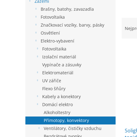
í
Zázemí
p
Brašny, batohy, zavazadla
a
Fotovoltaika
Ř
n
Značkovací vozíky, barvy, pásky
a
e
Nejpr
Osvětlení
z
l
e
Elektro-vybavení
n
Fotovoltaika
í
Izolační materiál
p
V
Vypínače a zásuvky
r
ý
Elektromateriál
o
p
d
UV zářiče
i
u
Flexo šňůry
s
k
Kabely a konektory
p
t
r
Domácí elektro
ů
o
Alkoholtestry
d
Přímotopy, konvektory
u
Ventilátory, čističky vzduchu
Solig
k
Bezdrátové zvonky