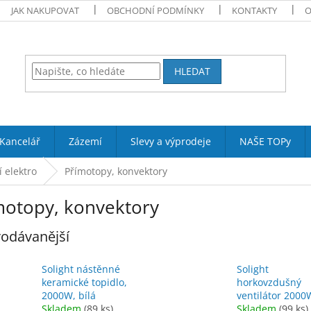
JAK NAKUPOVAT
OBCHODNÍ PODMÍNKY
KONTAKTY
O
HLEDAT
Kancelář
Zázemí
Slevy a výprodeje
NAŠE TOPy
 elektro
Přímotopy, konvektory
motopy, konvektory
odávanější
Solight nástěnné
Solight
keramické topidlo,
horkovzdušný
2000W, bílá
ventilátor 2000
Skladem
(89 ks)
Skladem
(99 ks)