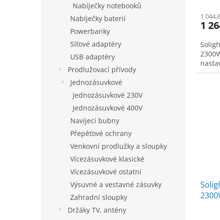
Nabíječky notebooků
1 044,
Nabíječky baterií
1 26
Powerbanky
Síťové adaptéry
Solig
2300W
USB adaptéry
nasta
Prodlužovací přívody
Jednozásuvkové
Jednozásuvkové 230V
Jednozásuvkové 400V
Navíjecí bubny
Přepěťové ochrany
Venkovní prodlužky a sloupky
Vícezásuvkové klasické
Vícezásuvkové ostatní
Soli
Výsuvné a vestavné zásuvky
2300W
Zahradní sloupky
časov
Držáky TV, antény