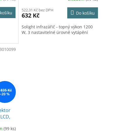
522,31 Kč bez DPH
košíku
Do košíku
632 Kč
Solight infrazářič - topný výkon 1200
W, 3 nastavitelné úrovně vytápění
3010099
 835 Kč
–20 %
ektor
 LCD,
sovač
em
(99 ks)