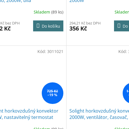
lo, 2000W, bílá
2000W
Skladem
(89 ks)
Sklad
 Kč bez DPH
294,21 Kč bez DPH
Do košíku
Do 
2 Kč
356 Kč
Kód:
3011021
Kód:
725 Kč
1
–19 %
ght horkovzdušný konvektor
Solight horkovzdušný konv
, nastavitelný termostat
2000W, ventilátor, časovač,
nastavitelný termostat