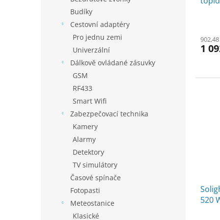
topid
t
ů
Budíky
Cestovní adaptéry
Pro jednu zemi
902,48
1 09
Univerzální
Dálkově ovládané zásuvky
GSM
RF433
Smart Wifi
Zabezpečovací technika
Kamery
Alarmy
Detektory
TV simulátory
Časové spínače
Soli
Fotopasti
520 W
Meteostanice
Klasické