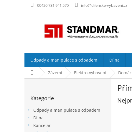
Přejít
00420 731 941 570
info@dilenske-vybaveni.cz
na
obsah
Odpady a manipulace s odpadem
Dílna
Domů
Zázemí
Elektro-vybavení
Domácí
P
Pří
o
Přeskočit
s
Kategorie
kategorie
Nejpr
t
r
Odpady a manipulace s odpadem
a
Dílna
n
Kancelář
n