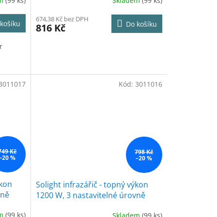
em
(99 ks)
Skladem
(99 ks)
674,38 Kč bez DPH
košíku
Do košíku
816 Kč
r
3011017
Kód:
3011016
749 Kč
798 Kč
–20 %
–20 %
ýkon
Solight infrazářič - topný výkon
vně
1200 W, 3 nastavitelné úrovně
vytápění
em
(99 ks)
Skladem
(99 ks)