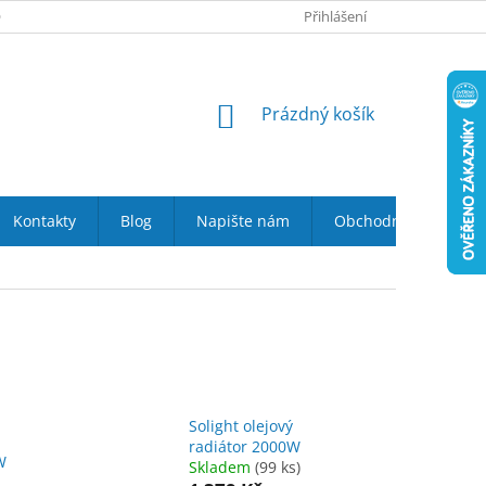
 NÁS
VRÁCENÍ ZBOŽÍ DO 14-TI DNŮ
Přihlášení
DOPRAVA A PLATBA
NÁKUPNÍ
Prázdný košík
KOŠÍK
Kontakty
Blog
Napište nám
Obchodní podmínky
Solight olejový
radiátor 2000W
W
Skladem
(99 ks)