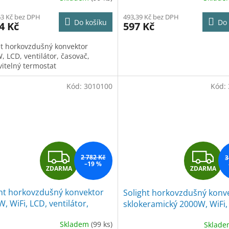
63 Kč bez DPH
493,39 Kč bez DPH
Do košíku
Do 
4 Kč
597 Kč
ht horkovzdušný konvektor
, LCD, ventilátor, časovač,
vitelný termostat
Kód:
3010100
Kód:
Z
Z
2 782 Kč
3
–19 %
ZDARMA
ZDARMA
D
D
ght horkovzdušný konvektor
Solight horkovzdušný konv
A
A
, WiFi, LCD, ventilátor,
sklokeramický 2000W, WiFi,
ač, nastavitelný termostat
nastavitelný termostat, ča
R
R
Skladem
(99 ks)
Sklad