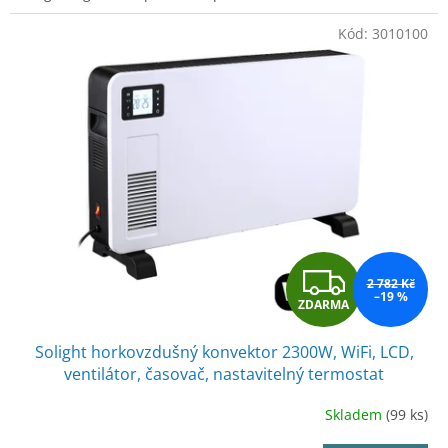
Kód:
3010100
Z
2 782 Kč
–19 %
ZDARMA
D
Solight horkovzdušný konvektor 2300W, WiFi, LCD,
A
ventilátor, časovač, nastavitelný termostat
R
Skladem
(99 ks)