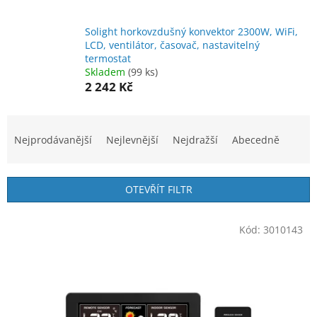
Solight horkovzdušný konvektor 2300W, WiFi,
LCD, ventilátor, časovač, nastavitelný
termostat
Skladem
(99 ks)
2 242 Kč
Ř
a
Nejprodávanější
Nejlevnější
Nejdražší
Abecedně
z
e
n
OTEVŘÍT FILTR
í
p
V
r
Kód:
3010143
ý
o
p
d
i
u
s
k
p
t
r