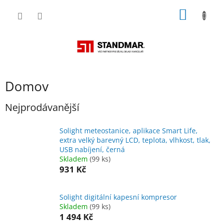
Přejít
NÁKUP
na
obsah
KOŠÍK
Domov
Nejprodávanější
Solight meteostanice, aplikace Smart Life,
extra velký barevný LCD, teplota, vlhkost, tlak,
USB nabíjení, černá
Skladem
(99 ks)
931 Kč
Solight digitální kapesní kompresor
Skladem
(99 ks)
1 494 Kč