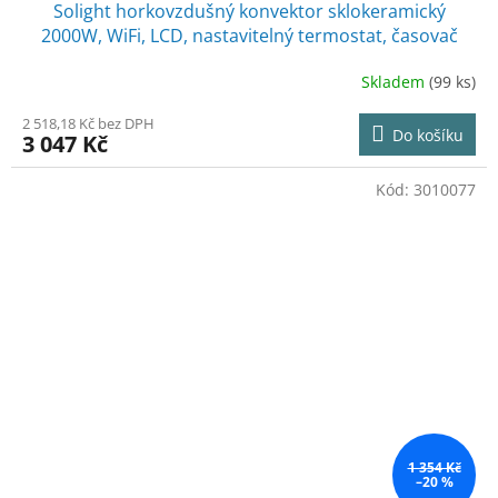
Solight horkovzdušný konvektor sklokeramický
A
2000W, WiFi, LCD, nastavitelný termostat, časovač
R
Skladem
(99 ks)
M
2 518,18 Kč bez DPH
Do košíku
3 047 Kč
A
Kód:
3010077
1 354 Kč
–20 %