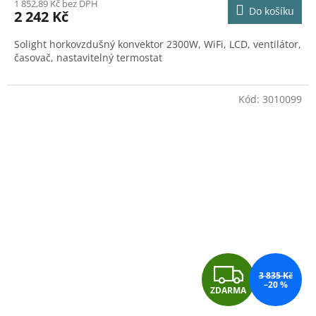
M
1 852,89 Kč bez DPH
Do košíku
2 242 Kč
A
Solight horkovzdušný konvektor 2300W, WiFi, LCD, ventilátor,
časovač, nastavitelný termostat
Kód:
3010099
Z
3 835 Kč
–20 %
ZDARMA
D