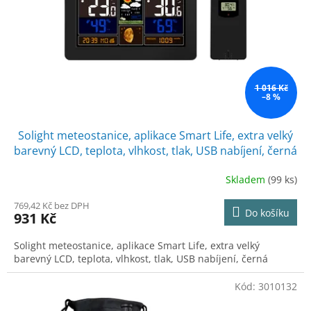
ů
o
d
u
k
t
ů
1 016 Kč
–8 %
Solight meteostanice, aplikace Smart Life, extra velký
barevný LCD, teplota, vlhkost, tlak, USB nabíjení, černá
Skladem
(99 ks)
769,42 Kč bez DPH
Do košíku
931 Kč
Solight meteostanice, aplikace Smart Life, extra velký
barevný LCD, teplota, vlhkost, tlak, USB nabíjení, černá
Kód:
3010132