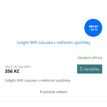
459 Kč
–22 %
Solight WIFI zásuvka s měřením spotřeby
Skladem
(99 ks)
294,21 Kč bez DPH
Do košíku
356 Kč
Solight WIFI zásuvka s měřením spotřeby
7
položek celkem
O
v
l
Z