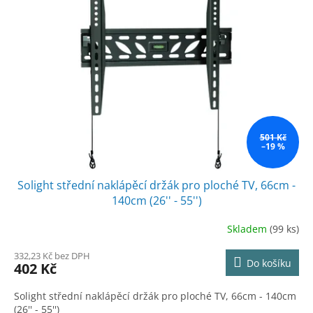
501 Kč
–19 %
Solight střední naklápěcí držák pro ploché TV, 66cm -
140cm (26'' - 55'')
Skladem
(99 ks)
332,23 Kč bez DPH
Do košíku
402 Kč
Solight střední naklápěcí držák pro ploché TV, 66cm - 140cm
(26'' - 55'')