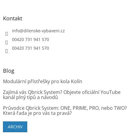
s
u
Kontakt
info
@
dilenske-vybaveni.cz
00420 731 941 570
00420 731 941 570
Blog
Modulární přístřešky pro kola Kolín
Zajímá vás Qbrick System? Objevte oficiální YouTube
kanál plný tipů a návodů
Průvodce Qbrick System: ONE, PRIME, PRO, nebo TWO?
Která řada je pro vás ta pravá?
ARCHIV