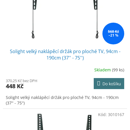
o
d
u
k
t
ů
568 Kč
–21 %
Solight velký naklápěcí držák pro ploché TV, 94cm -
190cm (37'' - 75'')
Skladem
(99 ks)
370,25 Kč bez DPH
Do košíku
448 Kč
Solight velký naklápěcí držák pro ploché TV, 94cm - 190cm
(37'' - 75'')
Kód:
3010167