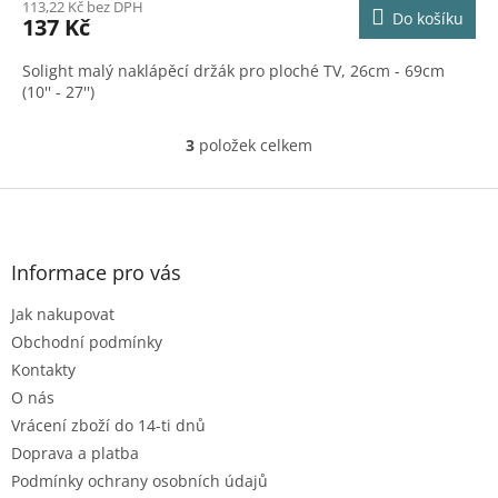
113,22 Kč bez DPH
Do košíku
137 Kč
Solight malý naklápěcí držák pro ploché TV, 26cm - 69cm
(10'' - 27'')
3
položek celkem
O
v
l
Z
á
á
d
p
a
a
Informace pro vás
c
t
í
Jak nakupovat
í
p
r
Obchodní podmínky
v
Kontakty
k
O nás
y
Vrácení zboží do 14-ti dnů
v
ý
Doprava a platba
p
Podmínky ochrany osobních údajů
i