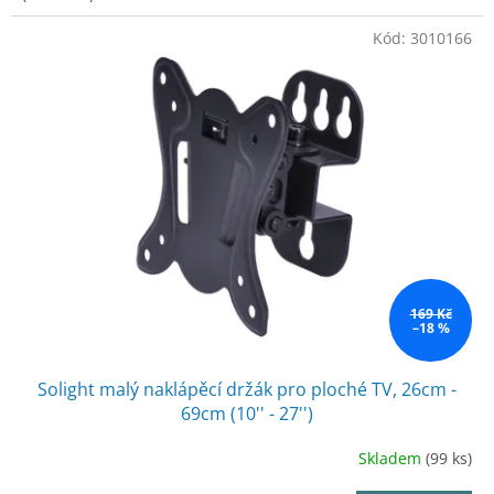
Kód:
3010166
169 Kč
–18 %
Solight malý naklápěcí držák pro ploché TV, 26cm -
69cm (10'' - 27'')
Skladem
(99 ks)