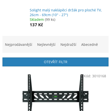
Solight malý naklápěcí držák pro ploché TV,
26cm - 69cm (10'' - 27'')
Skladem
(99 ks)
137 Kč
Ř
a
Nejprodávanější
Nejlevnější
Nejdražší
Abecedně
z
e
n
OTEVŘÍT FILTR
í
p
V
r
Kód:
3010168
ý
o
p
d
i
u
s
k
p
t
r
ů