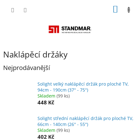
Přejít
NÁKUP
na
obsah
KOŠÍK
Naklápěcí držáky
Nejprodávanější
Solight velký naklápěcí držák pro ploché TV,
94cm - 190cm (37'' - 75'')
Skladem
(99 ks)
448 Kč
Solight střední naklápěcí držák pro ploché TV,
66cm - 140cm (26'' - 55'')
Skladem
(99 ks)
402 Kč