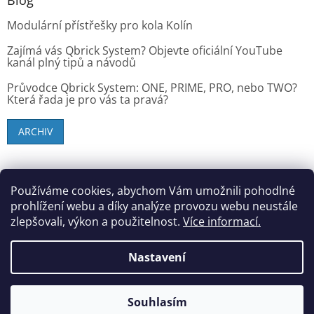
Modulární přístřešky pro kola Kolín
Zajímá vás Qbrick System? Objevte oficiální YouTube
kanál plný tipů a návodů
Průvodce Qbrick System: ONE, PRIME, PRO, nebo TWO?
Která řada je pro vás ta pravá?
ARCHIV
SK zákazníci - dielenske-vybavenie.sk
Používáme cookies, abychom Vám umožnili pohodlné
prohlížení webu a díky analýze provozu webu neustále
zlepšovali, výkon a použitelnost.
Více informací.
Vytvořil Shoptet
Nastavení
Copyright 2026
StandMar (Dílenské vybavení)
. Všechna
Souhlasím
práva vyhrazena.