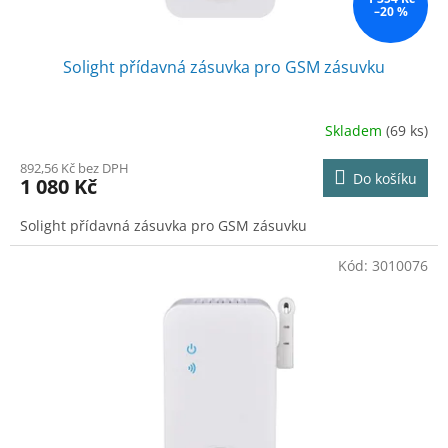
ů
–20 %
Solight přídavná zásuvka pro GSM zásuvku
Skladem
(69 ks)
892,56 Kč bez DPH
Do košíku
1 080 Kč
Solight přídavná zásuvka pro GSM zásuvku
Kód:
3010076