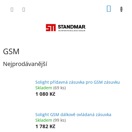
Přejít
NÁKUP
na
obsah
KOŠÍK
GSM
Nejprodávanější
Solight přídavná zásuvka pro GSM zásuvku
Skladem
(69 ks)
1 080 Kč
Solight GSM dálkově ovládaná zásuvka
Skladem
(99 ks)
1 782 Kč