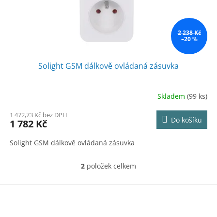
2 238 Kč
–20 %
Solight GSM dálkově ovládaná zásuvka
Skladem
(99 ks)
1 472,73 Kč bez DPH
Do košíku
1 782 Kč
Solight GSM dálkově ovládaná zásuvka
2
položek celkem
O
v
l
Z
á
á
d
p
a