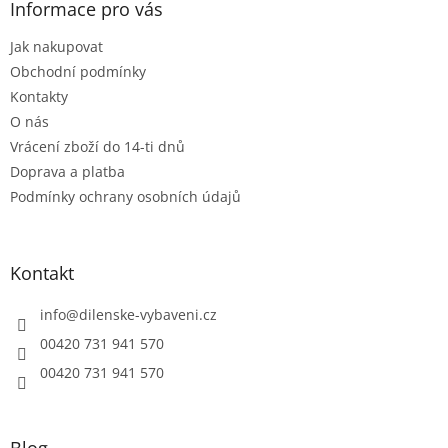
a
Informace pro vás
c
t
í
Jak nakupovat
í
p
r
Obchodní podmínky
v
Kontakty
k
O nás
y
Vrácení zboží do 14-ti dnů
v
ý
Doprava a platba
p
Podmínky ochrany osobních údajů
i
s
u
Kontakt
info
@
dilenske-vybaveni.cz
00420 731 941 570
00420 731 941 570
Blog