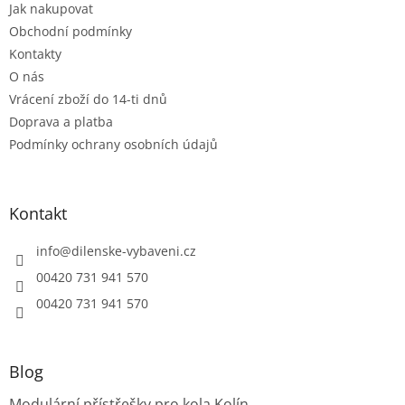
Jak nakupovat
í
p
r
Obchodní podmínky
v
Kontakty
k
O nás
y
Vrácení zboží do 14-ti dnů
v
ý
Doprava a platba
p
Podmínky ochrany osobních údajů
i
s
u
Kontakt
info
@
dilenske-vybaveni.cz
00420 731 941 570
00420 731 941 570
Blog
Modulární přístřešky pro kola Kolín