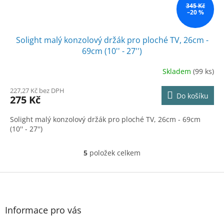
345 Kč
–20 %
Solight malý konzolový držák pro ploché TV, 26cm -
69cm (10'' - 27'')
Skladem
(99 ks)
227,27 Kč bez DPH
Do košíku
275 Kč
Solight malý konzolový držák pro ploché TV, 26cm - 69cm
(10'' - 27'')
5
položek celkem
O
v
l
Z
á
á
d
p
a
a
Informace pro vás
c
t
í