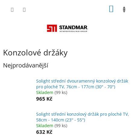
Přejít
NÁKUP
na
obsah
KOŠÍK
Konzolové držáky
Nejprodávanější
Solight střední dvouramenný konzolový držák
pro ploché TV, 76cm - 177cm (30" - 70")
Skladem
(99 ks)
965 Kč
Solight střední konzolový držák pro ploché TV,
58cm - 140cm (23'' - 55'')
Skladem
(99 ks)
632 Kč