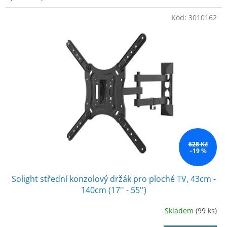
Kód:
3010162
628 Kč
–19 %
Solight střední konzolový držák pro ploché TV, 43cm -
140cm (17'' - 55'')
Skladem
(99 ks)