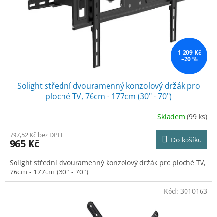
o
d
u
k
t
ů
1 209 Kč
–20 %
Solight střední dvouramenný konzolový držák pro
ploché TV, 76cm - 177cm (30" - 70")
Skladem
(99 ks)
797,52 Kč bez DPH
Do košíku
965 Kč
Solight střední dvouramenný konzolový držák pro ploché TV,
76cm - 177cm (30" - 70")
Kód:
3010163