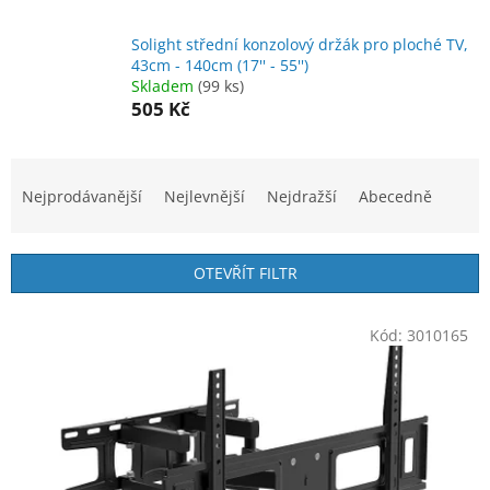
Solight střední konzolový držák pro ploché TV,
43cm - 140cm (17'' - 55'')
Skladem
(99 ks)
505 Kč
Ř
a
Nejprodávanější
Nejlevnější
Nejdražší
Abecedně
z
e
n
OTEVŘÍT FILTR
í
p
V
r
Kód:
3010165
ý
o
p
d
i
u
s
k
p
t
r
ů